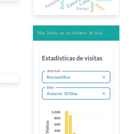
Pediatría
Asma
Salud
Riesgo
Más leídos en los últimos 30 días