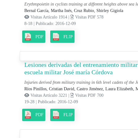
Erythropoietin in cyclists training at different heights above sea l
Bernal García, Martha Inés,
Cruz Rubio, Shirley Gigiola
Visitas Artículo 1914 |
Visitas PDF 578
8-18
|
Publicado: 2016-12-09
PDF
FLIP
Lesiones derivadas del entrenamiento militar 
escuela militar José maría Córdova
Injuries derived from military training in 6th level cadets of the
Ríos Pinillos, Cristian David,
Castro Jiménez, Laura Elizabeth,
M
Visitas Artículo 3221 |
Visitas PDF 700
19-28
|
Publicado: 2016-12-09
PDF
FLIP