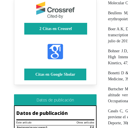
Molecular C
Beullens M
erythropoiet
2
Citas en Crossref
Boer A.K, D
transcripti
julio de 201
Bohner J.D,
High Inten
Kinetics, 4
Bonetti D &
Citas en Google Sholar
Medicine, 3
Burtscher M
altitude ve
Datos de publicación
Occupationa
Casals C, G
Datos de publicación
previene el 
Deporte, 30
Este artículo
Otros artículos
Revisores/as por pares
0
2.4