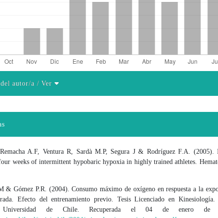
 del autor/a
/ Ver
el artículo
as
 Remacha A.F, Ventura R, Sardà M.P, Segura J & Rodríguez F.A. (2005). 
four weeks of intermittent hypobaric hypoxia in highly trained athletes. Hemat
M & Gómez P.R. (2004). Consumo máximo de oxígeno en respuesta a la expo
rada. Efecto del entrenamiento previo. Tesis Licenciado en Kinesiología.
. Universidad de Chile. Recuperada el 04 de enero de