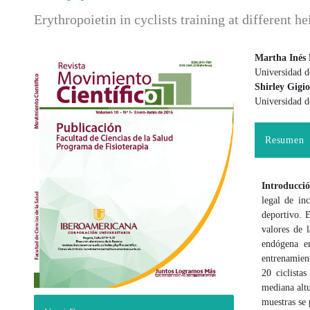
Erythropoietin in cyclists training at different h
Martha Inés 
Universidad 
Barra lateral del artículo
Contenido
Shirley Gigi
Universidad 
Resumen
Introducci
legal de in
deportivo. E
valores de 
endógena en
entrenamient
20 ciclista
mediana alt
muestras se