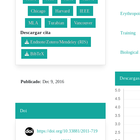
Chicago
Harvard
IEEE
Erythropoi
MLA
Turabian
Vancouver
Descargar cita
Training
Endnote/Zotero/Mendeley (RIS)
Biological
BibTeX
Descargas
Publicado:
Dec 9, 2016
Doi
https://doi.org/10.33881/2011-719