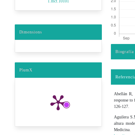
1.mct.10101
Dimensions
Biografía
Detalles d
PlumX
Referenci
Abellán R,
response to 
126-127.
Aguilera S.
altura mode
Medicina