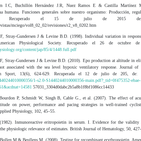
m I.C, Buchillón Hernández J.R, Nuez Ramos E & Castilla Martínez M
ina humana. Funciones generales sobre nuestro organismo: Producción, regu
utico. Recuperado el 15 de julio de 2015 de, 
revistas/mciego/vol8_02_02/revisiones/r2_v8_0202.htm
, Stray-Gundersen J & Levine B.D. (1998). Individual variation in response
 American Physiological Society. Recuperado el 26 de octubre d
hysiology.org/content/jap/85/4/1448.full.pdf
, Stray-Gundersen J & Levine B.D. (2010). Epo production at altitude in eli
 not associated with the sea level hypoxic ventilatory response. Journal of
in Sport, 13(6), 624-629. Recuperada el 12 de julio de 205, de
440244010000356/1-s2.0-S1440244010000356-main.pdf?_tid=0f475352-ebae-
61&acdnat=14581
57031_3304d0dabc2b5a8b1f8bf1086cc14433
Bourdon P, Schmidt W, Singh B, Cable G., et al. (2007). The effect of acu
titude on power, performance and pacing strategies in well-trained cyclis
Applied Physiology, 102, 45–55.
(1982). Inmunoreactive eritropoietin in serum. I. Evidence for the validity 
he physiologic relevance of estimates. British Journal of Hematology, 50, 427
 Bollen M & Beullens M. (2008). Testing for recombinant erythropoietin. Amer