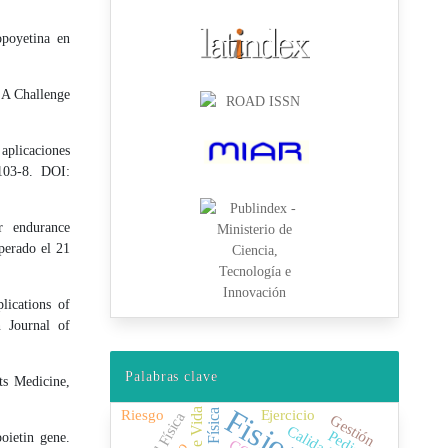
poyetina en
 A Challenge
aplicaciones
103-8. DOI:
r endurance
perado el 21
ications of
n Journal of
Palabras clave
ts Medicine,
Riesgo
Ejercicio
Gestión
Pediatría
ietin gene.