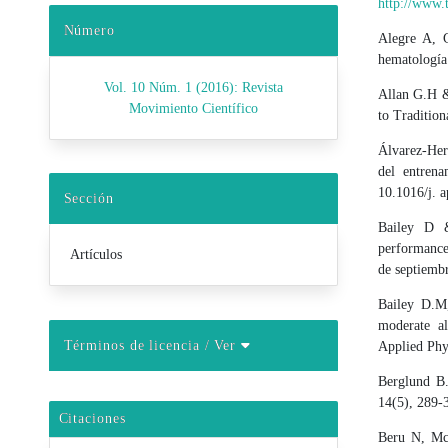
http://www.t
Número
Alegre A, 
hematología
Vol. 10 Núm. 1 (2016): Revista
Allan G.H &
Movimiento Científico
to Traditio
Álvarez-Her
del entren
10.1016/j. 
Sección
Bailey D &
performance
Artículos
de septiemb
Bailey D.M
moderate al
Términos de licencia
/ Ver
Applied Phy
Berglund B.
14(5), 289-
Citaciones
Beru N, Mc