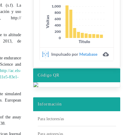
. (s.f). La
lación y uso
http://
 to altitude
e 2013, de
te endurance
 Science and
:
http://ac.els-
Código QR
11e5-83e1-
te simulated
ts. European
Información
of the assay
Para lectores/as
-38.
Para autores/as
ican Journal