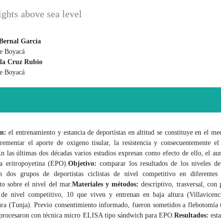
eights above sea level
Bernal García
de Boyacá
 principal del artículo
ola Cruz Rubio
de Boyacá
ón:
el entrenamiento y estancia de deportistas en altitud se constituye en el me
crementar el aporte de oxigeno tisular, la resistencia y consecuentemente el
n las últimas dos décadas varios estudios expresan como efecto de ello, el a
la eritropoyetina (EPO).
Objetivo:
comparar los resultados de los niveles d
 dos grupos de deportistas ciclistas de nivel competitivo en diferentes 
o sobre el nivel del mar.
Materiales y métodos:
descriptivo, trasversal, con
s de nivel competitivo, 10 que viven y entrenan en baja altura (Villavicen
ura (Tunja). Previo consentimiento informado, fueron sometidos a flebotomía 
 procesaron con técnica micro ELISA tipo sándwich para EPO.
Resultados:
esta