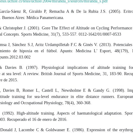
esis.uchile.cl/tesis/uchile/2004/miranda_s/sources/miranda_s.pdf
García-Sáenz R, Giraldo P, Remacha A & De la Rubia J.S. (2005). Eritro
. Buenos Aires: Médica Panamericana.
 Christopher J. (2001). Gore The Effect of Altitude on Cycling Performance
nal Concepts. Sports Medicine, 31(7), 533-557. 0112-1642/01/0007-0533
msa J, Sánchez S.J, Aritz Urdampilletab F.C & Ginés V. (2013). Potenciales 
amiento de hipoxia en el fútbol. Apunts: Medicina L’ Esport, 48(179), 
apunts.2012.03.002
 Davies B. (1997). Physiological implications of altitude training fo
 at sea level: A review. British Journal of Sports Medicine, 31, 183-90. Recu
re de 2015.
, Davies B, Romer L, Castell L, Newsholme E & Gandy G. (1998). Impl
titude training for sea-level endurance in elite distance runners. Europea
siology and Occupational Physiology, 78(4), 360-368.
 (1992). High-altitude training. Aspects of haematological adaptation. Spor
303. Recuperado el 16 de enero de 2016.
Donald J, Lacombe C & Goldwasser E. (1986). Expression of the erythropo