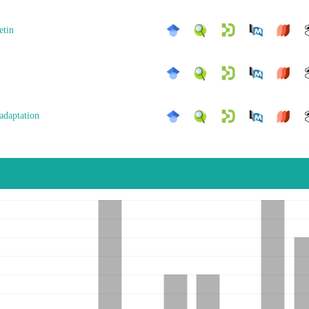
etin
 adaptation