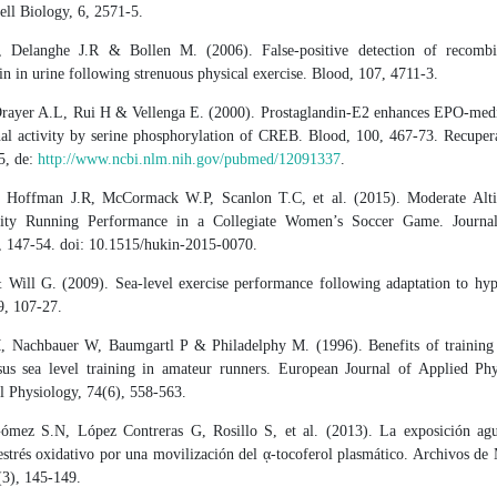
ell Biology, 6, 2571-5.
, Delanghe J.R & Bollen M. (2006). False-positive detection of recomb
in in urine following strenuous physical exercise. Blood, 107, 4711-3.
rayer A.L, Rui H & Vellenga E. (2000). Prostaglandin-E2 enhances EPO-me
onal activity by serine phosphorylation of CREB. Blood, 100, 467-73. Recuper
5, de:
http://www.ncbi.nlm.nih.gov/pubmed/12091337
.
 Hoffman J.R, McCormack W.P, Scanlon T.C, et al. (2015). Moderate Alti
sity Running Performance in a Collegiate Women’s Soccer Game. Journ
7, 147-54. doi: 10.1515/hukin-2015-0070.
 Will G. (2009). Sea-level exercise performance following adaptation to hyp
9, 107-27.
, Nachbauer W, Baumgartl P & Philadelphy M. (1996). Benefits of training
rsus sea level training in amateur runners. European Journal of Applied Ph
l Physiology, 74(6), 558-563.
ómez S.N, López Contreras G, Rosillo S, et al. (2013). La exposición agu
estrés oxidativo por una movilización del ᾳ-tocoferol plasmático. Archivos de
(3), 145-149.