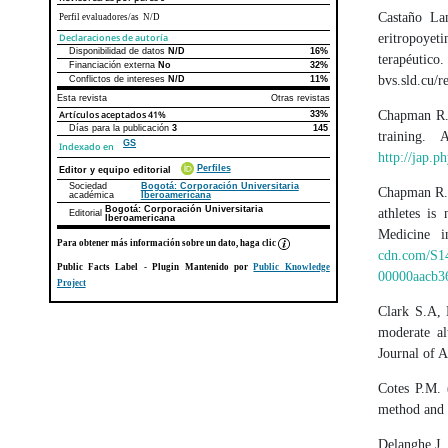
Castaño La
Perfil evaluadores/as N/D
Declaraciones de autoría
eritropoyet
Disponibilidad de datos
N/D
16%
Declaraciones de autoría
Este artículo
Otros artículos
terapé
Financiación externa
No
32%
bvs.sld.cu/
Conflictos de intereses
N/D
11%
Esta revista
Otras revistas
Artículos aceptados
41%
Chapman R.F
33%
Días para la publicación
3
145
training.
GS
Indexado en
http://jap.p
Perfiles
Editor y equipo editorial
Sociedad
Bogotá: Corporación Universitaria
Chapman R.F
académica
Iberoamericana
Bogotá: Corporación Universitaria
athletes is
Editorial
Iberoamericana
Medicine 
Para obtener más información sobre un dato, haga clic
cdn.com/S1
Public Facts Label
- Plugin Mantenido por
Public Knowledge
00000aacb3
Project
Clark S.A, 
moderate al
Journal of 
Cotes P.M. 
method and t
Delanghe J,