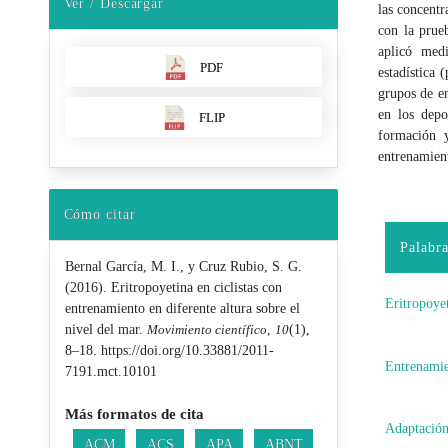
Ver / Descargar
las concentr
con la prue
aplicó med
PDF
estadística
grupos de e
en los depo
FLIP
formación y
entrenamient
Cómo citar
Palabra
Bernal García, M. I., y Cruz Rubio, S. G.
(2016). Eritropoyetina en ciclistas con
Eritropoye
entrenamiento en diferente altura sobre el
nivel del mar.
Movimiento científico
,
10
(1),
8–18. https://doi.org/10.33881/2011-
Entrenami
7191.mct.10101
Más formatos de cita
Adaptación
ACM
ACS
APA
ABNT