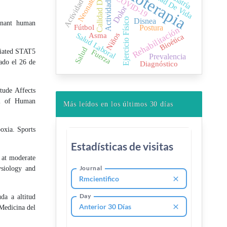
Fisioterapia
Calidad De Vida
Actividad Física
Actividad Física
Calidad De Vida
COVID-19
Neonato
Dolor
Ejercicio Físico
Disnea
inant human
Fútbol
Postura
Rehabilitación
Salud Laboral
Niños
Asma
Bioética
Salud
Fuerza
diated STAT5
Prevalencia
ado el 26 de
Diagnóstico
tude Affects
al of Human
Más leídos en los últimos 30 días
oxia. Sports
 at moderate
ysiology and
da a altitud
 Medicina del