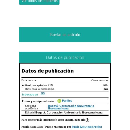
Ver todos los números
Enviar un artículo
Datos de publicación
Datos de publicación
Esta revista
Otras revistas
Artículos aceptados
41%
33%
Días para la publicación
145
GS
Indexado en
Perfiles
Editor y equipo editorial
Sociedad
Bogotá: Corporación Universitaria
académica
Iberoamericana
Editorial
Bogotá: Corporación Universitaria Iberoamericana
Para obtener más información sobre un dato, haga clic
Public Facts Label
- Plugin Mantenido por
Public Knowledge Project