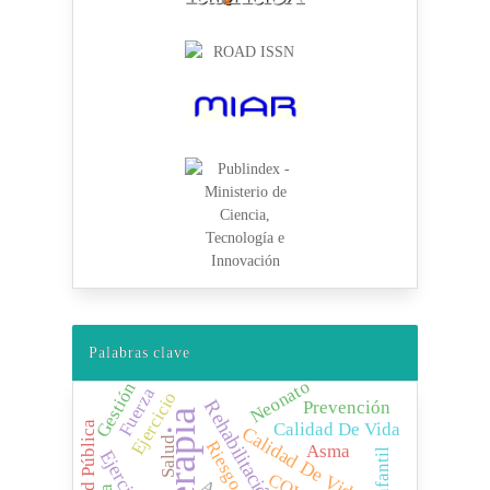
Palabras clave
Neonato
Gestión
Fuerza
Ejercicio
Rehabilitación
Prevención
Salud Pública
Calidad De Vida
Calidad De Vida
Salud
Riesgo
Asma