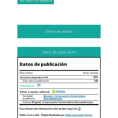
Ver todos los números
Enviar un artículo
Datos de publicación
Datos de publicación
Esta revista
Otras revistas
Artículos aceptados
41%
33%
Días para la publicación
145
GS
Indexado en
Perfiles
Editor y equipo editorial
Sociedad
Bogotá: Corporación Universitaria
académica
Iberoamericana
Editorial
Bogotá: Corporación Universitaria Iberoamericana
Para obtener más información sobre un dato, haga clic
Public Facts Label
- Plugin Mantenido por
Public Knowledge Project