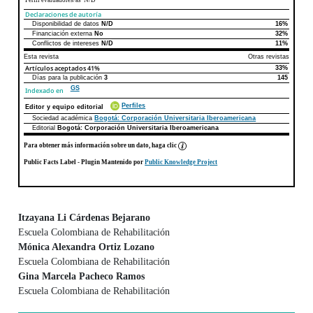
Declaraciones de autoría
Disponibilidad de datos
N/D
16%
Declaraciones de autoría
Este artículo
Otros artículos
Financiación externa
No
32%
Conflictos de intereses
N/D
11%
Esta revista
Otras revistas
Artículos aceptados
41%
33%
Días para la publicación
3
145
GS
Indexado en
Perfiles
Editor y equipo editorial
Sociedad académica
Bogotá: Corporación Universitaria Iberoamericana
Editorial
Bogotá: Corporación Universitaria Iberoamericana
Para obtener más información sobre un dato, haga clic
Public Facts Label
- Plugin Mantenido por
Public Knowledge Project
Itzayana Li Cárdenas Bejarano
Escuela Colombiana de Rehabilitación
Contenido principal del artículo
Mónica Alexandra Ortiz Lozano
Escuela Colombiana de Rehabilitación
Gina Marcela Pacheco Ramos
Escuela Colombiana de Rehabilitación