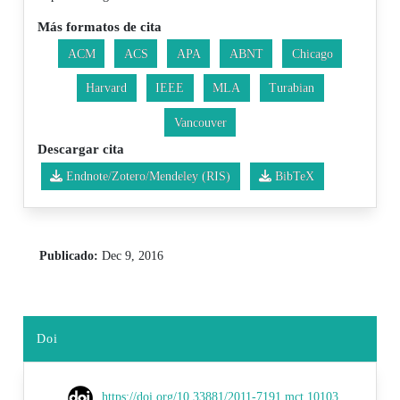
Más formatos de cita
ACM
ACS
APA
ABNT
Chicago
Harvard
IEEE
MLA
Turabian
Vancouver
Descargar cita
Endnote/Zotero/Mendeley (RIS)
BibTeX
Publicado:
Dec 9, 2016
Doi
https://doi.org/10.33881/2011-7191.mct.10103