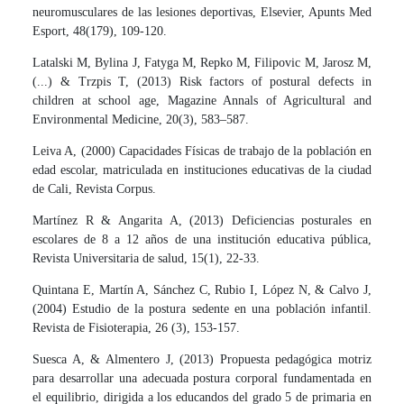
neuromusculares de las lesiones deportivas, Elsevier, Apunts Med
Esport, 48(179), 109-120.
Latalski M, Bylina J, Fatyga M, Repko M, Filipovic M, Jarosz M,
(...) & Trzpis T, (2013) Risk factors of postural defects in
children at school age, Magazine Annals of Agricultural and
Environmental Medicine, 20(3), 583–587.
Leiva A, (2000) Capacidades Físicas de trabajo de la población en
edad escolar, matriculada en instituciones educativas de la ciudad
de Cali, Revista Corpus.
Martínez R & Angarita A, (2013) Deficiencias posturales en
escolares de 8 a 12 años de una institución educativa pública,
Revista Universitaria de salud, 15(1), 22-33.
Quintana E, Martín A, Sánchez C, Rubio I, López N, & Calvo J,
(2004) Estudio de la postura sedente en una población infantil.
Revista de Fisioterapia, 26 (3), 153-157.
Suesca A, & Almentero J, (2013) Propuesta pedagógica motriz
para desarrollar una adecuada postura corporal fundamentada en
el equilibrio, dirigida a los educandos del grado 5 de primaria en