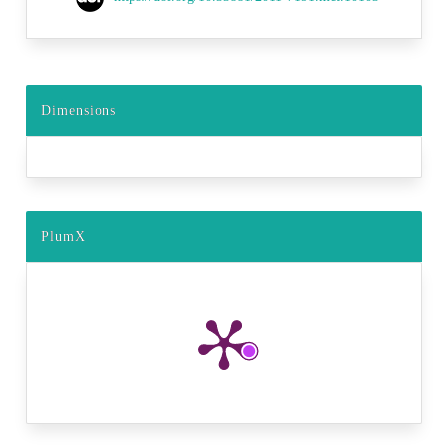
Dimensions
PlumX