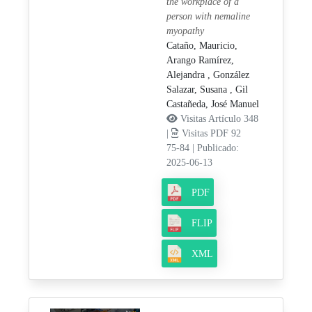
the workplace of a
person with nemaline
myopathy
Cataño, Mauricio,
Arango Ramírez,
Alejandra ,
González
Salazar, Susana ,
Gil
Castañeda, José Manuel
Visitas Artículo 348
|
Visitas PDF 92
75-84
|
Publicado:
2025-06-13
PDF
FLIP
XML