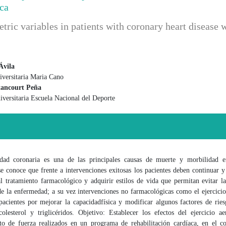
ca
tric variables in patients with coronary heart disease 
Ávila
versitaria Maria Cano
 principal del artículo
tancourt Peña
iversitaria Escuela Nacional del Deporte
dad coronaria es una de las principales causas de muerte y morbilidad 
se conoce que frente a intervenciones exitosas los pacientes deben continuar 
l tratamiento farmacológico y adquirir estilos de vida que permitan evitar l
e la enfermedad; a su vez intervenciones no farmacológicas como el ejercicio
 pacientes por mejorar la capacidad
física y modificar algunos factores de rie
colesterol y triglicéridos. Objetivo: Establecer los efectos del ejercicio a
to de fuerza realizados en un programa de rehabilitación cardíaca, en el co