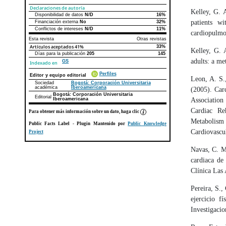
Declaraciones de autoría
Kelley, G. 
Disponibilidad de datos
N/D
16%
Declaraciones de autoría
Este artículo
Otros artículos
patients wi
Financiación externa
No
32%
Conflictos de intereses
N/D
11%
cardiopulmon
Esta revista
Otras revistas
Artículos aceptados
41%
33%
Kelley, G. 
Días para la publicación
205
145
adults: a me
GS
Indexado en
Perfiles
Editor y equipo editorial
Leon, A. S.,
Sociedad
Bogotá: Corporación Universitaria
académica
Iberoamericana
(2005). Car
Bogotá: Corporación Universitaria
Editorial
Iberoamericana
Association
Cardiac Re
Para obtener más información sobre un dato, haga clic
Metabolism 
Public Facts Label
- Plugin Mantenido por
Public Knowledge
Cardiovascu
Project
Navas, C. M
cardiaca de
Clínica Las
Pereira, S.,
ejercicio f
Investigacio