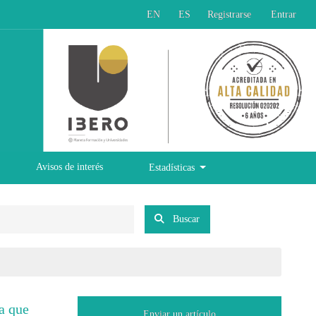
EN
ES
Registrarse
Entrar
Avisos de interés
Estadísticas
Buscar
a que
Enviar un artículo