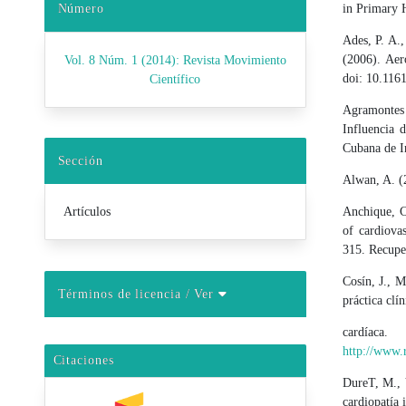
Número
in Primary H
Ades, P. A.,
(2006). Aero
Vol. 8 Núm. 1 (2014): Revista Movimiento
doi: 10.11
Científico
Agramontes 
Influencia d
Cubana de I
Sección
Alwan, A. (
Artículos
Anchique, C
of cardiova
315. Recup
Cosín, J., M
Términos de licencia
/ Ver
práctica clí
cardíaca
http://www.r
Citaciones
DureT, M., V
cardiopatía