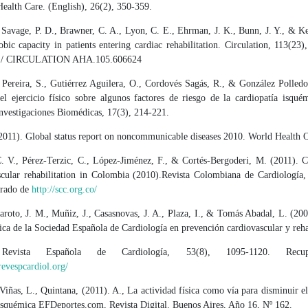
ealth Care. (English), 26(2), 350-359.
 Savage, P. D., Brawner, C. A., Lyon, C. E., Ehrman, J. K., Bunn, J. Y., & Ke
bic capacity in patients entering cardiac rehabilitation. Circulation, 113(23
61/ CIRCULATION AHA.105.606624
Pereira, S., Gutiérrez Aguilera, O., Cordovés Sagás, R., & González Polledo
el ejercicio físico sobre algunos factores de riesgo de la cardiopatía isqué
nvestigaciones Biomédicas, 17(3), 214-221.
2011). Global status report on noncommunicable diseases 2010. World Health O
. V., Pérez-Terzic, C., López-Jiménez, F., & Cortés-Bergoderi, M. (2011). Cu
scular rehabilitation in Colombia (2010).Revista Colombiana de Cardiología,
erado de
http://scc.org.co/
aroto, J. M., Muñiz, J., Casasnovas, J. A., Plaza, I., & Tomás Abadal, L. (20
nica de la Sociedad Española de Cardiología en prevención cardiovascular y reha
. Revista Española de Cardiología, 53(8), 1095-1120. Recu
evespcardiol.org/
iñas, L., Quintana, (2011). A., La actividad física como vía para disminuir el
 isquémica EFDeportes.com, Revista Digital. Buenos Aires, Año 16, Nº 162.