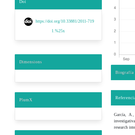
Doi
https://doi.org/10.33881/2011-719
1.%25x
Dimensions
Biografía
Detalles d
Referenci
PlumX
García, A.,
investigati
research int