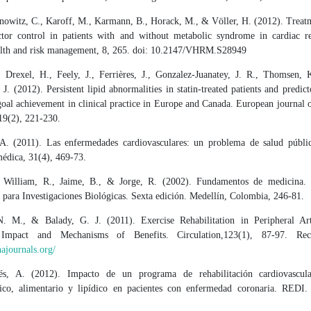
nnowitz, C., Karoff, M., Karmann, B., Horack, M., & Völler, H. (2012). Treat
ctor control in patients with and without metabolic syndrome in cardiac reh
alth and risk management, 8, 265. doi: 10.2147/VHRM.S28949
, Drexel, H., Feely, J., Ferrières, J., Gonzalez-Juanatey, J. R., Thomsen, 
. J. (2012). Persistent lipid abnormalities in statin-treated patients and predi
goal achievement in clinical practice in Europe and Canada. European journal 
19(2), 221-230.
. (2011). Las enfermedades cardiovasculares: un problema de salud públi
médica, 31(4), 469-73.
 William, R., Jaime, B., & Jorge, R. (2002). Fundamentos de medicina. 
para Investigaciones Biológicas. Sexta edición. Medellín, Colombia, 246-81.
. M., & Balady, G. J. (2011). Exercise Rehabilitation in Peripheral Art
 Impact and Mechanisms of Benefits. Circulation,123(1), 87-97. Re
hajournals.org/
és, A. (2012). Impacto de un programa de rehabilitación cardiovascula
ico, alimentario y lipídico en pacientes con enfermedad coronaria. REDI.