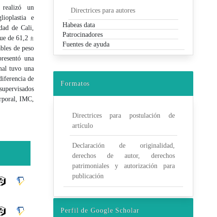
 realizó un
Directrices para autores
lioplastia e
Habeas data
dad de Cali,
Patrocinadores
ue de 61,2 ±
Fuentes de ayuda
ables de peso
resentó una
al tuvo una
iferencia de
Formatos
upervisados
orporal, IMC,
Directrices para postulación de
artículo
Declaración de originalidad,
derechos de autor, derechos
patrimoniales y autorización para
publicación
Perfil de Google Scholar