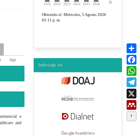
Indexada en:
sistencial e
althcare and