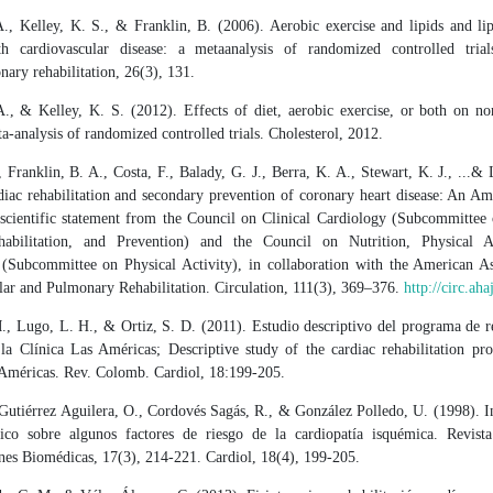
A., Kelley, K. S., & Franklin, B. (2006). Aerobic exercise and lipids and lip
th cardiovascular disease: a metaanalysis of randomized controlled trial
ary rehabilitation, 26(3), 131.
A., & Kelley, K. S. (2012). Effects of diet, aerobic exercise, or both on 
ta-analysis of randomized controlled trials. Cholesterol, 2012.
 Franklin, B. A., Costa, F., Balady, G. J., Berra, K. A., Stewart, K. J., ...&
diac rehabilitation and secondary prevention of coronary heart disease: An Am
 scientific statement from the Council on Clinical Cardiology (Subcommittee 
habilitation, and Prevention) and the Council on Nutrition, Physical Ac
(Subcommittee on Physical Activity), in collaboration with the American As
lar and Pulmonary Rehabilitation. Circulation, 111(3), 369–376.
http://circ.aha
., Lugo, L. H., & Ortiz, S. D. (2011). Estudio descriptivo del programa de re
 la Clínica Las Américas; Descriptive study of the cardiac rehabilitation pr
 Américas. Rev. Colomb. Cardiol, 18:199-205.
 Gutiérrez Aguilera, O., Cordovés Sagás, R., & González Polledo, U. (1998). I
ísico sobre algunos factores de riesgo de la cardiopatía isquémica. Revis
nes Biomédicas, 17(3), 214-221. Cardiol, 18(4), 199-205.