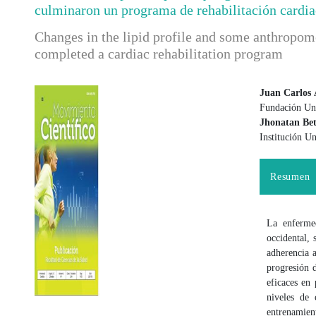
culminaron un programa de rehabilitación cardia
Changes in the lipid profile and some anthropome
completed a cardiac rehabilitation program
Juan Carlos 
Fundación Uni
Barra lateral del artículo
Contenido
Jhonatan Be
Institución Un
Resumen
La enferme
occidental, 
adherencia a
progresión d
eficaces en
niveles de 
entrenamien