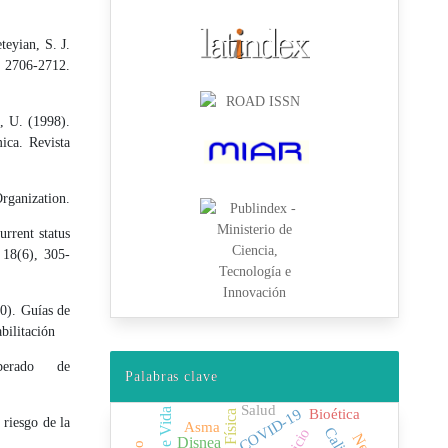
teyian, S. J.
), 2706-2712.
, U. (1998).
mica. Revista
rganization.
rrent status
 18(6), 305-
00). Guías de
bilitación
perado de
Palabras clave
Salud
COVID-19
Bioética
 riesgo de la
Asma
Disnea