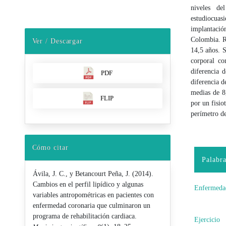
niveles de
estudio
cuas
implantació
Colombia. R
Ver / Descargar
14,5 años. S
corporal c
diferencia
PDF
diferencia 
medias de 
FLIP
por un fisio
perímetro de 
Cómo citar
Palabra
Ávila, J. C., y Betancourt Peña, J. (2014).
Cambios en el perfil lipídico y algunas
Enfermeda
variables antropométricas en pacientes con
enfermedad coronaria que culminaron un
programa de rehabilitación cardiaca.
Ejercicio