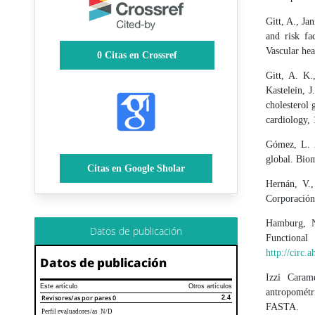
Gitt, A., Ja
and risk fa
Vascular he
0
Citas en Crossref
Gitt, A. K.
Kastelein, J
cholesterol 
cardiology, 
Gómez, L. A
global. Bio
Citas en Google Sholar
Hernán, V.,
Corporación 
Hamburg, N
Datos de publicación
Functional
http://circ.a
Datos de publicación
Izzi Caram
Este artículo
Otros artículos
antropométr
Revisores/as por pares
0
2.4
FASTA.
Perfil evaluadores/as N/D