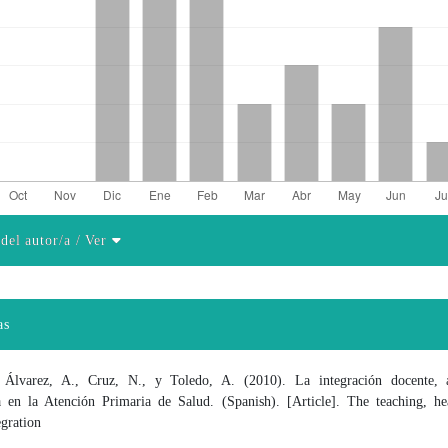
 del autor/a
/ Ver
el artículo
as
 Álvarez, A., Cruz, N., y Toledo, A. (2010). La integración docente, a
va en la Atención Primaria de Salud. (Spanish). [Article]. The teaching, he
egration