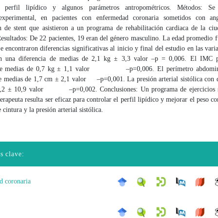
l perfil lipídico y algunos parámetros antropométricos. Métodos: Se
iexperimental, en pacientes con enfermedad coronaria sometidos con ang
n de stent que asistieron a un programa de rehabilitación cardiaca de la ciu
esultados: De 22 pacientes, 19 eran del género masculino. La edad promedio f
e encontraron diferencias significativas al inicio y final del estudio en las vari
on una diferencia de medias de 2,1 kg ± 3,3 valor –p = 0,006. El IMC p
 de medias de 0,7 kg ± 1,1 valor –p=0,006. El perímetro abdomin
de medias de 1,7 cm ± 2,1 valor –p=0,001. La presión arterial sistólica con d
8,2 ± 10,9 valor –p=0,002. Conclusiones: Un programa de ejercicios s
terapeuta resulta ser eficaz para controlar el perfil lipídico y mejorar el peso c
cintura y la presión arterial sistólica.
s clave:
d coronaria