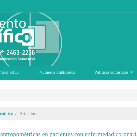
mero actual
Números Publicados
Políticas editoriales
entífico
Artículos
s antropométricas en pacientes con enfermedad coronari