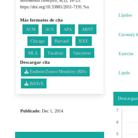
Movimiento científico
,
8
(1), 18–25.
https://doi.org/10.33881/2011-7191.%x
Lípidos
Más formatos de cita
ACM
ACS
APA
ABNT
Coronary h
Chicago
Harvard
IEEE
MLA
Turabian
Vancouver
Exercise
Descargar cita
Endnote/Zotero/Mendeley (RIS)
Lipids
BibTeX
Descargas
Publicado:
Dec 1, 2014