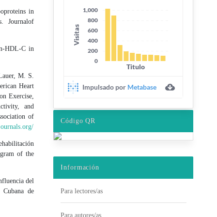
oproteins in
s. Journalof
non-HDL-C in
 Lauer, M. S.
erican Heart
on Exercise,
tivity, and
sociation of
Código QR
journals.org/
habilitación
ogram of the
Información
nfluencia del
Para lectores/as
ta Cubana de
Para autores/as