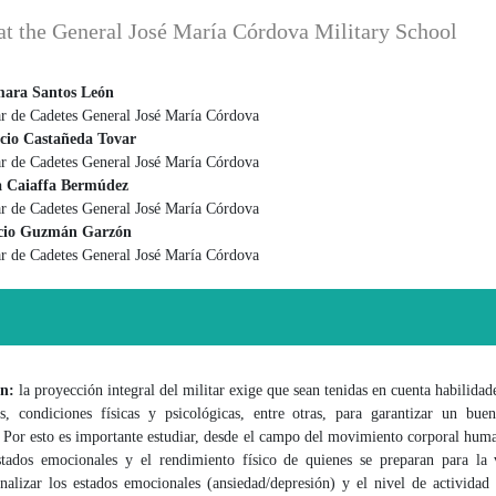
 at the General José María Córdova Military School
mara Santos León
ar de Cadetes General José María Córdova
 principal del artículo
cio Castañeda Tovar
ar de Cadetes General José María Córdova
a Caiaffa Bermúdez
ar de Cadetes General José María Córdova
cio Guzmán Garzón
ar de Cadetes General José María Córdova
ón:
la proyección integral del militar exige que sean tenidas en cuenta habilidade
s, condiciones físicas y psicológicas, entre otras, para garantizar un bu
 Por esto es importante estudiar, desde el campo del movimiento corporal hum
tados emocionales y el rendimiento físico de quienes se preparan para la v
alizar los estados emocionales (ansiedad/depresión) y el nivel de actividad 