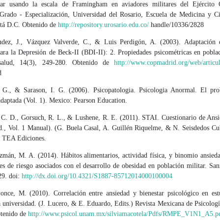
lar usando la escala de Framingham en aviadores militares del Ejército
Grado - Especialización, Universidad del Rosario, Escuela de Medicina y Ci
tá D.C. Obtenido de
http://repository.urosario.edu.co/
handle/10336/2828
dez, J., Vázquez Valverde, C., & Luis Perdigón, A. (2003). Adaptación 
para la Depresión de Beck-II (BDI-II): 2. Propiedades psicométricas en poblac
salud, 14(3), 249-280. Obtenido de
http://www.copmadrid.org/web/articu
d
 G., & Sarason, I. G. (2006). Psicopatologia. Psicologia Anormal. El pr
adaptada (Vol. 1). Mexico: Pearson Education.
, C. D., Gorsuch, R. L., & Lushene, R. E. (2011). STAI. Cuestionario de Ansi
d., Vol. 1 Manual). (G. Buela Casal, A. Guillén Riquelme, & N. Seisdedos Cub
: TEA Ediciones.
mán, M. A. (2014). Hábitos alimentarios, actividad física, y binomio ansieda
s de riesgo asociados con el desarrollo de obesidad en población militar. San
29. doi:
http://dx.doi.org/10.4321/S1887-85712014000100004
Ponce, M. (2010). Correlación entre ansiedad y bienestar psicológico en est
a universidad. (J. Lucero, & E. Eduardo, Edits.) Revista Mexicana de Psicolog
btenido de
http://www.psicol.unam.mx/silviamacotela/Pdfs/RMPE_V1N1_A5.p