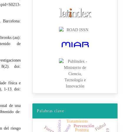
t&pid=S0213-
. Barcelona:
brooks (au):
tenido de
stigaciones
 8(2). doi:
ade física e
), 1-13. doi:
ional de una
Palabras clave
Obtenido de:
Tratamiento
Bioética
Fútbol
Prevención
Disnea
Fuerza
n del riesgo
Postura