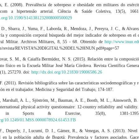
, E. (2008). Prevalência de sobrepeso e obesidade em militares do exército
 com a hipertensão arterial. Ciência & Saúde Coletiva, 13(5), 1661
oi.org/10.1590/S141381232008000500029
D., Sbarra, J., Yuma, F., Laborda, R., Mendoza, J., Pereyra, J. C., & Alvare
ía y composición corporal búsqueda del mejor indicador de sobrepeso en el c
al Militar. Archivos Militares, 8, 55 - 68. Obtenido de
http://www.inun.ed
cion/revista/REVISTA%20DIGITAL%20DEL%20INUN.pdf#page=57
ovar, S. M., & Caiaffa Bermúdez, N. S. (2015). Relación entre la composició
to físico en la Escuela Militar José María Córdova. Revista Científica Gener
(1), 257270. doi:
http://dx.doi.org/10.21830/19006586.26
F. (2011). Revisión bibliográfica sobre las características sociodemográficas y 
ión en el trabajador. Medicina y Seguridad del Trabajo, 174-187.
, Marshall, A. L., Sjöström, M., Bauman, A. E., Booth, M. L., Ainsworth, B. E
nternational physical activity questionnaire: 12-country reliability and validit
e in Sports & Exercise, 35(8), 1381-139
.org/10.1249/01.MSS.0000078924.61453.FB
., Duperly, J., Lucumí, D. I., Gámez, R., & Venegas, A. S. (2013). Nivel 
al en la población adulta de Bogotá: Prevalencia y factores asociados. Gacet