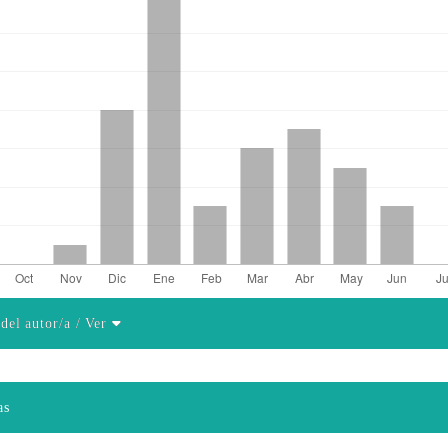
 del autor/a
/ Ver
el artículo
as