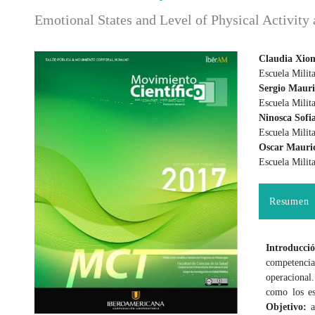
Emotional States and Level of Physical Activity
Claudia Xio
Escuela Milit
Barra lateral del artículo
Contenido
Sergio Mauri
Escuela Milit
Ninosca Sofi
Escuela Milit
Oscar Mauri
Escuela Milit
Resumen
Introducci
competencia
operacional.
como los es
Objetivo:
an