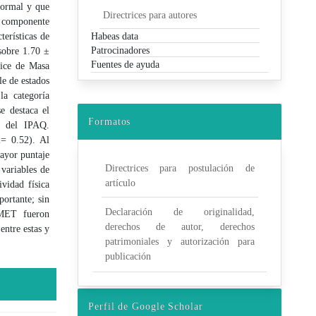
 normal y que
Directrices para autores
n componente
terísticas de
Habeas data
Patrocinadores
 sobre 1.70 ±
Fuentes de ayuda
dice de Masa
le de estados
la categoría
e destaca el
Formatos
s del IPAQ.
2= 0.52). Al
mayor puntaje
Directrices para postulación de
 variables de
artículo
ividad física
portante; sin
Declaración de originalidad,
 MET fueron
derechos de autor, derechos
entre estas y
patrimoniales y autorización para
publicación
Perfil de Google Scholar