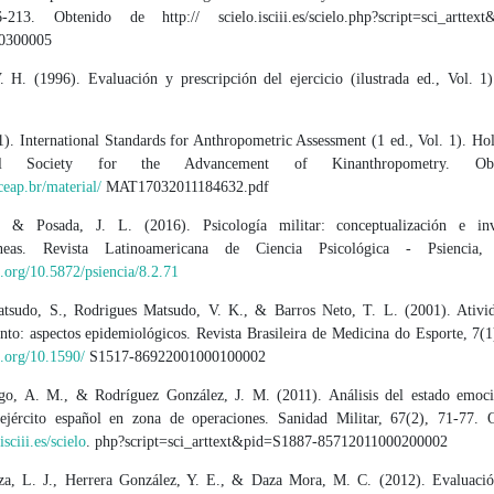
213. Obtenido de http:// scielo.isciii.es/scielo.php?script=sci_arttex
0300005
 H. (1996). Evaluación y prescripción del ejercicio (ilustrada ed., Vol. 1)
). International Standards for Anthropometric Assessment (1 ed., Vol. 1). Hol
ional Society for the Advancement of Kinanthropometry. Ob
eap.br/material/
MAT17032011184632.pdf
, & Posada, J. L. (2016). Psicología militar: conceptualización e inve
neas. Revista Latinoamericana de Ciencia Psicológica - Psiencia,
i.org/10.5872/psiencia/8.2.71
sudo, S., Rodrigues Matsudo, V. K., & Barros Neto, T. L. (2001). Ativid
to: aspectos epidemiológicos. Revista Brasileira de Medicina do Esporte, 7(1
i.org/10.1590/
S1517-86922001000100002
go, A. M., & Rodríguez González, J. M. (2011). Análisis del estado emoc
ejército español en zona de operaciones. Sanidad Militar, 67(2), 71-77. 
isciii.es/scielo
. php?script=sci_arttext&pid=S1887-85712011000200002
a, L. J., Herrera González, Y. E., & Daza Mora, M. C. (2012). Evaluació