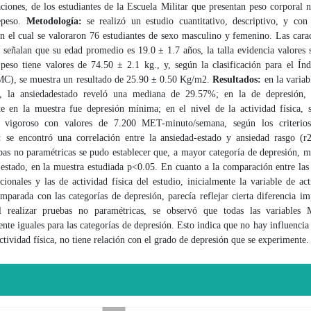
aciones, de los estudiantes de la Escuela Militar que presentan peso corporal
epeso.
Metodología:
se realizó un estudio cuantitativo, descriptivo, y co
on el cual se valoraron 76 estudiantes de sexo masculino y femenino. Las carac
 señalan que su edad promedio es 19.0 ± 1.7 años, la talla evidencia valores
 peso tiene valores de 74.50 ± 2.1 kg., y, según la clasificación para el Ín
MC), se muestra un resultado de 25.90 ± 0.50 Kg/m2.
Resultados:
en la variab
, la ansiedadestado reveló una mediana de 29.57%; en la de depresión, 
e en la muestra fue depresión mínima; en el nivel de la actividad física, s
 vigoroso con valores de 7.200 MET-minuto/semana, según los criterio
:
se encontró una correlación entre la ansiedad-estado y ansiedad rasgo (r
bas no paramétricas se pudo establecer que, a mayor categoría de depresión, 
estado, en la muestra estudiada p<0.05. En cuanto a la comparación entre las
ionales y las de actividad física del estudio, inicialmente la variable de act
mparada con las categorías de depresión, parecía reflejar cierta diferencia im
l realizar pruebas no paramétricas, se observó que todas las variables
ente iguales para las categorías de depresión. Esto indica que no hay influencia 
actividad física, no tiene relación con el grado de depresión que se experimente.