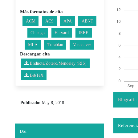
Más formatos de cita
ACM
ACS
APA
ABNT
Chicago
Harvard
IEEE
MLA
Turabian
Vancouver
Descargar cita
Endnote/Zotero/Mendeley (RIS)
BibTeX
Biografía
Publicado:
May 8, 2018
Detalles d
Referenci
Doi