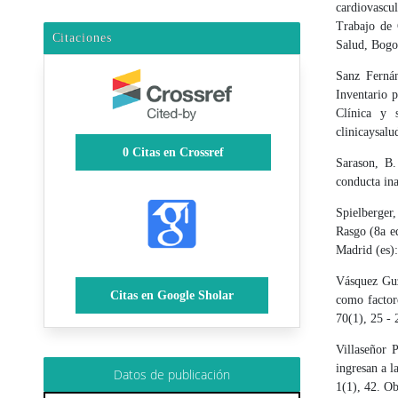
cardiovascu
Trabajo de 
Citaciones
Salud, Bogo
Sanz Fernán
Inventario 
Clínica y 
clinicaysalu
0
Citas en Crossref
Sarason, B.
conducta in
Spielberger
Rasgo (8a e
Madrid (es)
Vásquez Guz
Citas en Google Sholar
como factore
70(1), 25 - 
Villaseñor 
ingresan a l
Datos de publicación
1(1), 42. O