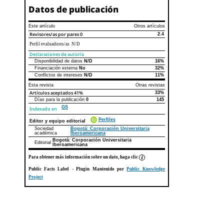
Datos de publicación
Este artículo
Otros artículos
Revisores/as por pares
0
2.4
Perfil evaluadores/as N/D
Declaraciones de autoría
Disponibilidad de datos
N/D
16%
Declaraciones de autoría
Este artículo
Otros artículos
Financiación externa
No
32%
Conflictos de intereses
N/D
11%
Esta revista
Otras revistas
Artículos aceptados
41%
33%
Días para la publicación
0
145
GS
Indexado en
Perfiles
Editor y equipo editorial
Sociedad
Bogotá: Corporación Universitaria
académica
Iberoamericana
Bogotá: Corporación Universitaria
Editorial
Iberoamericana
Para obtener más información sobre un dato, haga clic
Public Facts Label
- Plugin Mantenido por
Public Knowledge
Project