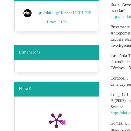
Borba Neves
associação
https://doi.org/10.33881/2011-719
http://dx.d
1.mct.11103
Bustamante, 
Antropometr
Escuela Nav
investiga
Dimensions
Castañeda T
el rendimien
Córdova, 13
Córdoba, J. 
de la depres
PlumX
Craig, C. L.
P. (2003). I
Scienc
https://doi
Gómez, L. F
física glob