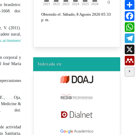
 brasileiro:
-1668. doi:
z, V. (2011).
adete naval,
u.ar/menues/
n corporal y
al José María
Indexada en:
repercusiones
., . . . Oja,
y. Medicine &
5. doi:
de actividad
a Sanitaria,