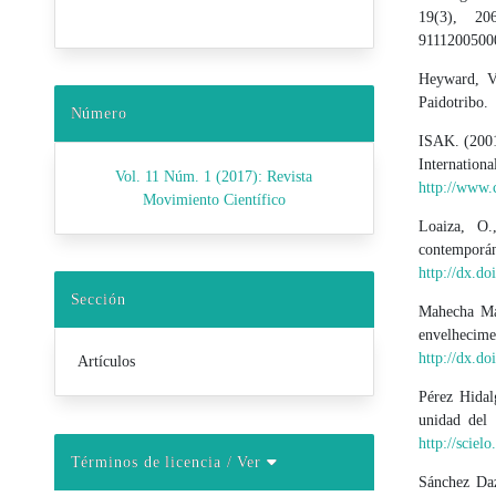
19(3), 206-
9111200500
Heyward, V.
Paidotribo.
Número
ISAK. (2001
Internat
Vol. 11 Núm. 1 (2017): Revista
http://www.c
Movimiento Científico
Loaiza, O.
contemporá
http://dx.do
Sección
Mahecha Mat
envelhecimen
http://dx.do
Artículos
Pérez Hidal
unidad del 
http://scielo.
Términos de licencia
/ Ver
Sánchez Daz