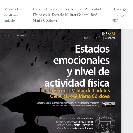
Estados Emocionales y Nivel de Actividad
Descargar
Volver a los
Física en la Escuela Militar General José
detalles del
Descargar
María Córdova
artículo
PDF