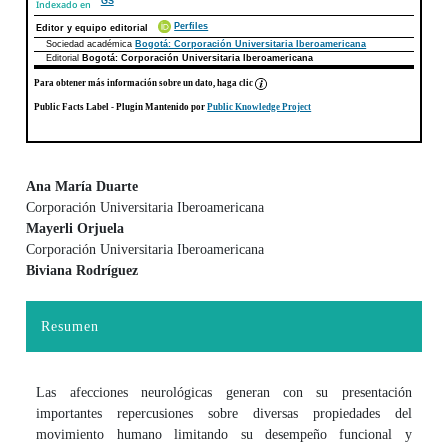
GS
Indexado en
Perfiles
Editor y equipo editorial
Sociedad académica
Bogotá: Corporación Universitaria Iberoamericana
Editorial
Bogotá: Corporación Universitaria Iberoamericana
Para obtener más información sobre un dato, haga clic
Public Facts Label
- Plugin Mantenido por
Public Knowledge Project
Ana María Duarte
Corporación Universitaria Iberoamericana
Contenido principal del artículo
Mayerli Orjuela
Corporación Universitaria Iberoamericana
Biviana Rodríguez
Resumen
Las afecciones neurológicas generan con su presentación
importantes repercusiones sobre diversas propiedades del
movimiento humano limitando su desempeño funcional y