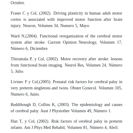
Octubre.
Fraser C y Col, (2002). Driving plasticity in human adult motor
cortex is associated with improved motor function after brain
injury. Neuron, Volumen 34, Numero 5, Mayo.
Ward N,(2004). Functional reorganization of the cerebral motor
system after stroke. Current Opinion Neurology, Volumen 17,
Número 6, Diciembre.
Thirumala P, y Col, (2002). Motor recovery after stroke: lessons
from functional brain imaging. Neurol Res, Volumen 24, Número
5, Julio.
Livinec F y Col,(2005). Prenatal risk factors for cerebral palsy in
very preterm singletons and twins. Obstet Gynecol. Volumen 105,
Numero 6, Junio.
Reddihough D, Collins K, (2003). The epidemiology and causes
of cerebral palsy. Aust J Physiother Volumen 49, Número 1.
Han T, y Col, (2002). Risk factors of cerebral palsy in preterm
infants. Am J Phys Med Rehabil, Volumen 81, Número 4, Abril.