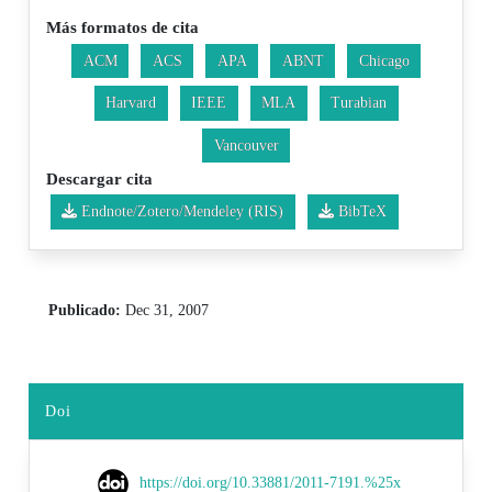
Más formatos de cita
ACM
ACS
APA
ABNT
Chicago
Harvard
IEEE
MLA
Turabian
Vancouver
Descargar cita
Endnote/Zotero/Mendeley (RIS)
BibTeX
Publicado:
Dec 31, 2007
Doi
https://doi.org/10.33881/2011-7191.%25x