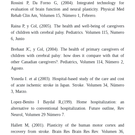
Rossini P, Da Forno G, (2004). Integrated technology for
evaluation of brain function and neural plasticity. Physical Med
Rehab Clin Am, Volumen 15, Número 1, Febrero.
Raina P, y Col, (2005). The health and well-being of caregivers
of children with cerebral palsy. Pediatrics. Volumen 115, Numero
6, Junio
Brehaut JC, y Col, (2004). The health of primary caregivers of
children with cerebral palsy: how does it compare with that of
other Canadian caregivers?. Pediatrics, Volumen 114, Número 2,
Agosto.
Yoneda I. et al (2003). Hospital-based study of the care and cost
of acute ischemic stroke in Japan. Stroke. Volumen 34, Número
3, Marzo.
Lopez-Benito I Baydal R,(199). Home hospitalization: an
alternative to conventional hospitalization. Future outline, Rev
Neurol, Volumen 29 Número 7.
Hallett M, (2001). Plasticity of the human motor cortex and
recovery from stroke. Brain Res Brain Res Rev. Volumen 36,