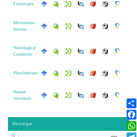
Fisioterapia
Movimiento
humano
Neurological
Conditions
Physiotherapy
Human
movement
Descargas