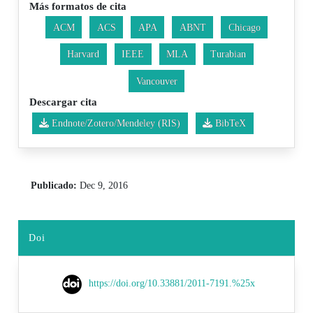
Más formatos de cita
ACM
ACS
APA
ABNT
Chicago
Harvard
IEEE
MLA
Turabian
Vancouver
Descargar cita
Endnote/Zotero/Mendeley (RIS)
BibTeX
Publicado:
Dec 9, 2016
Doi
https://doi.org/10.33881/2011-7191.%25x