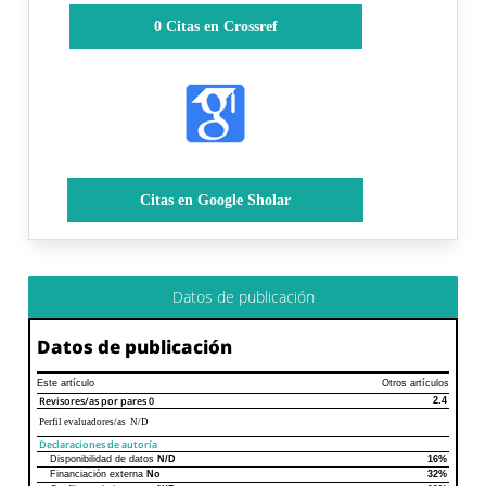
0
Citas en Crossref
Citas en Google Sholar
Datos de publicación
Datos de publicación
Este artículo
Otros artículos
Revisores/as por pares
0
2.4
Perfil evaluadores/as N/D
Declaraciones de autoría
Disponibilidad de datos
N/D
16%
Declaraciones de autoría
Este artículo
Otros artículos
Financiación externa
No
32%