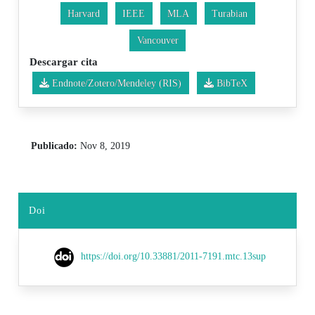
Harvard
IEEE
MLA
Turabian
Vancouver
Descargar cita
Endnote/Zotero/Mendeley (RIS)
BibTeX
Publicado:
Nov 8, 2019
Doi
https://doi.org/10.33881/2011-7191.mtc.13sup