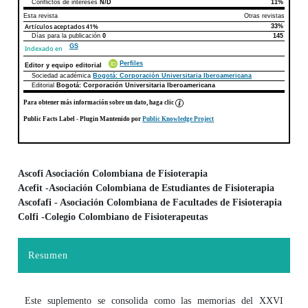
Conflictos de intereses
N/D
11%
Esta revista
Otras revistas
Artículos aceptados
41%
33%
Días para la publicación
0
145
GS
Indexado en
Perfiles
Editor y equipo editorial
Sociedad académica
Bogotá: Corporación Universitaria Iberoamericana
Editorial
Bogotá: Corporación Universitaria Iberoamericana
Para obtener más información sobre un dato, haga clic
Public Facts Label
- Plugin Mantenido por
Public Knowledge Project
Ascofi Asociación Colombiana de Fisioterapia
Acefit -Asociación Colombiana de Estudiantes de Fisioterapia
Contenido principal del artículo
Ascofafi - Asociación Colombiana de Facultades de Fisioterapia
Colfi -Colegio Colombiano de Fisioterapeutas
Resumen
Este suplemento se consolida como las memorias del XXVI