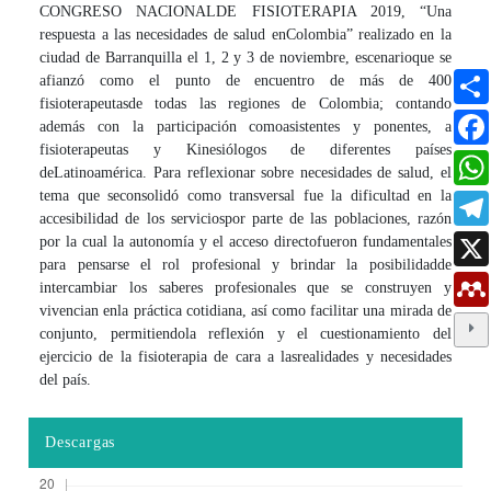
CONGRESO NACIONAL
DE FISIOTERAPIA 2019, “Una
respuesta a las necesidades de salud en
Colombia” realizado en la
ciudad de Barranquilla el 1, 2 y 3 de noviembre, escenario
que se
afianzó como el punto de encuentro de más de 400
fisioterapeutas
de todas las regiones de Colombia; contando
además con la participación como
asistentes y ponentes, a
fisioterapeutas y Kinesiólogos de diferentes países
de
Latinoamérica. Para reflexionar sobre necesidades de salud, el
tema que se
consolidó como transversal fue la dificultad en la
accesibilidad de los servicios
por parte de las poblaciones, razón
por la cual la autonomía y el acceso directo
fueron fundamentales
para pensarse el rol profesional y brindar la posibilidad
de
intercambiar los saberes profesionales que se construyen y
vivencian en
la práctica cotidiana, así como facilitar una mirada de
conjunto, permitiendo
la reflexión y el cuestionamiento del
ejercicio de la fisioterapia de cara a las
realidades y necesidades
del país.
Descargas