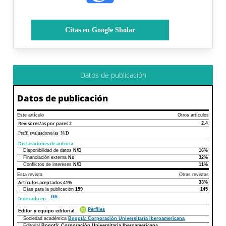
Citas en Google Sholar
Datos de publicación
Datos de publicación
Este artículo
Otros artículos
Revisores/as por pares
2
2.4
Perfil evaluadores/as N/D
Declaraciones de autoría
Disponibilidad de datos
N/D
16%
Declaraciones de autoría
Este artículo
Otros artículos
Financiación externa
No
32%
Conflictos de intereses
N/D
11%
Esta revista
Otras revistas
Artículos aceptados
41%
33%
Días para la publicación
159
145
GS
Indexado en
Perfiles
Editor y equipo editorial
Sociedad académica
Bogotá: Corporación Universitaria Iberoamericana
Editorial
Bogotá: Corporación Universitaria Iberoamericana