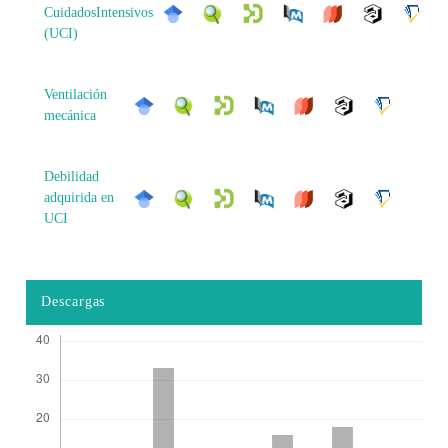
CuidadosIntensivos
(UCI)
Ventilación
mecánica
Debilidad
adquirida en
UCI
Descargas