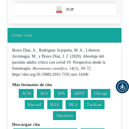
FLIP
Cómo citar
Bravo Díaz, A., Rodríguez Scarpetta, M. A., Libreros
Arciniegas, M., y Bravo Díaz, J. J. (2020). Abordaje del
paciente adulto crítico con covid-19: Perspectiva desde la
fisioterapia.
Movimiento científico
,
14
(1), 59–72.
https://doi.org/10.33881/2011-7191.mct.14106
Más formatos de cita
ACM
ACS
APA
ABNT
Chicago
Harvard
IEEE
MLA
Turabian
Vancouver
Descargar cita