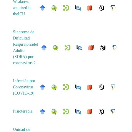
Weakness
acquired in
theICU
Sindrome de
Dificultad
Respiratoriadel
Adulto
(SDRA) por
coronavirus 2
Infección por
Coronavirus
(COVID-19)
Fisioterapia
Unidad de