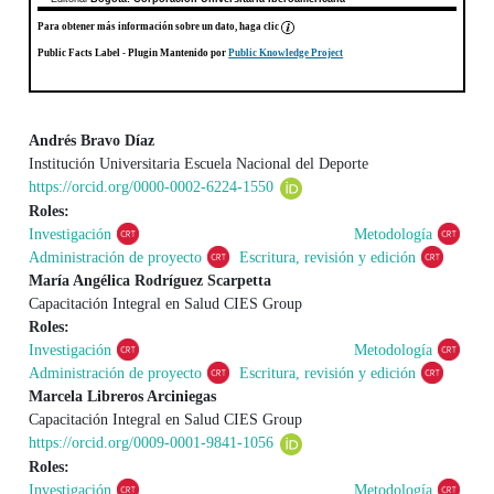
Para obtener más información sobre un dato, haga clic
Public Facts Label
- Plugin Mantenido por
Public Knowledge Project
Andrés Bravo Díaz
Institución Universitaria Escuela Nacional del Deporte
Contenido principal del artículo
https://orcid.org/0000-0002-6224-1550
Roles:
Investigación
Metodología
Administración de proyecto
Escritura, revisión y edición
María Angélica Rodríguez Scarpetta
Capacitación Integral en Salud CIES Group
Roles:
Investigación
Metodología
Administración de proyecto
Escritura, revisión y edición
Marcela Libreros Arciniegas
Capacitación Integral en Salud CIES Group
https://orcid.org/0009-0001-9841-1056
Roles:
Investigación
Metodología