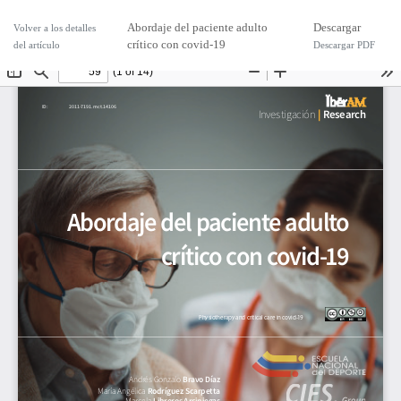
Abordaje del paciente adulto
Descargar
Volver a los detalles
crítico con covid-19
del artículo
Descargar PDF