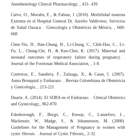
Anesthesiology Clinical Pharmacology, , 431- 439.
Calvo, O., Morales, E., & Fabian, J. (2010). Morbilidad materna
Extrema en el Hospital General Dr. Aurelio Valdivieso, Servicios
de Salud Oaxaca. . Ginecología y Obstetricia de México, , 660-
668.
Chen-Yiu, H., Han-Chung, H., Li-Chung, C., Chih-Hao, C., Li-
Fu, L., Chung-Chi, H., & Kuo-Chin, K. (2017). Maternal and
neonatal outcomes of respiratory failure during pregnancy. .
Journal of the Formosan Medical Association, , 1-8.
Contreras, E., Sanabria, F., Zuluaga, X., & Casas, I. (2007).
Asma Bronquial y Embarazo. . Revista Colombiana de Obstetricia
y Ginecología, , 213-221.
Duarte, A. (2014). El SDRA en el Embarazo. . Clinical Obstetrics
and Gynecology,, 862-870.
Edenborough, F., Borgo, C., Knoop, C., Lannefors, L.,
Mackenzie, W., Madge, S., & Johannesson, M. (2008).
Guidelines for the Management of Pregnancy in women with
cystic fibrosis. . Journal of Cystic Fibrosis,, 2-32.