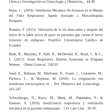
Clínica e Investigación en Ginecología y Obstetricia, , 44-49.
Rojas, J.;. (2016). Ventilación Mecánica No Invasiva en el Manejo
del Fallo Respiratorio Agudo Asociado a Miocardiopatía
Periparto.
Romero, F. (2015). Valoración de la vía aérea antes y después del
inicio de la labor activa de parto en pacientes que cursan el tercer
trimestre de embarazo. Pontífice Universitaria Católica de
Ecuador.
Rush, B., Martinka, P., Kilb, B., McDermid, R., Boyd, J., & C.,
L. (2017). Acute Respiratory Distress Syndrome in Pregnant
Women. . Obstet Gynecol, 530535.
Saad, A., Rahman, M., Maybauer, D., Fraser, J., Costantine, M.,
Pacheco, L., & Maybaue, M. (2016). La oxigenación con
membrana extracorpórea en. . Rev Obstetrics and Gynecology, ,
241-247.
Schwaiberger, D., Karcz, M., Menk, M., Papadakos, P., &
Dantoni, S. (2016). Insuficiencia respiratoria y ventilación
mecánica en la paciente embarazada. . Crit Care Clin, , 85-95.