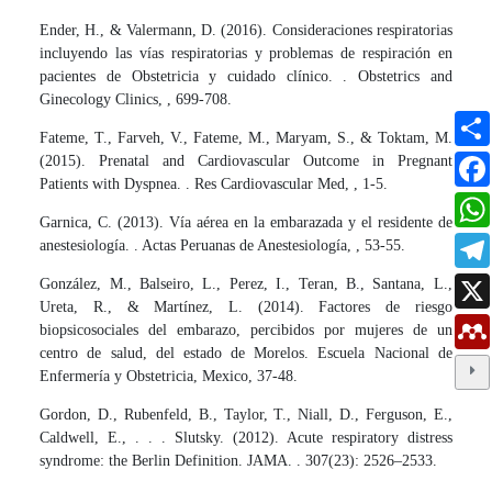
Ender, H., & Valermann, D. (2016). Consideraciones respiratorias
incluyendo las vías respiratorias y problemas de respiración en
pacientes de Obstetricia y cuidado clínico. . Obstetrics and
Ginecology Clinics, , 699-708.
Fateme, T., Farveh, V., Fateme, M., Maryam, S., & Toktam, M.
(2015). Prenatal and Cardiovascular Outcome in Pregnant
Patients with Dyspnea. . Res Cardiovascular Med, , 1-5.
Garnica, C. (2013). Vía aérea en la embarazada y el residente de
anestesiología. . Actas Peruanas de Anestesiología, , 53-55.
González, M., Balseiro, L., Perez, I., Teran, B., Santana, L.,
Ureta, R., & Martínez, L. (2014). Factores de riesgo
biopsicosociales del embarazo, percibidos por mujeres de un
centro de salud, del estado de Morelos. Escuela Nacional de
Enfermería y Obstetricia, Mexico, 37-48.
Gordon, D., Rubenfeld, B., Taylor, T., Niall, D., Ferguson, E.,
Caldwell, E., . . . Slutsky. (2012). Acute respiratory distress
syndrome: the Berlin Definition. JAMA. . 307(23): 2526–2533.