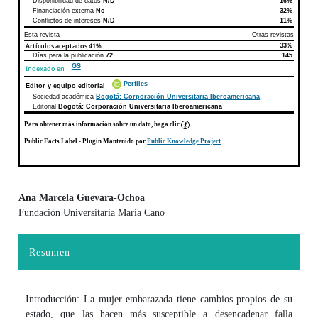
Disponibilidad de datos
N/D
16%
Declaraciones de autoría
Este artículo
Otros artículos
Financiación externa
No
32%
Conflictos de intereses
N/D
11%
Esta revista
Otras revistas
Artículos aceptados
41%
33%
Días para la publicación
72
145
GS
Indexado en
Perfiles
Editor y equipo editorial
Sociedad académica
Bogotá: Corporación Universitaria Iberoamericana
Editorial
Bogotá: Corporación Universitaria Iberoamericana
Para obtener más información sobre un dato, haga clic
Public Facts Label
- Plugin Mantenido por
Public Knowledge Project
Ana Marcela Guevara-Ochoa
Fundación Universitaria María Cano
Contenido principal del artículo
Resumen
Introducción: La mujer embarazada tiene cambios propios de su
estado, que las hacen más susceptible a desencadenar falla