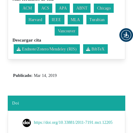
ACM
ACS
APA
ABNT
Chicago
Harvard
IEEE
MLA
Turabian
Vancouver
Descargar cita
Endnote/Zotero/Mendeley (RIS)
BibTeX
Publicado:
Mar 14, 2019
Doi
https://doi.org/10.33881/2011-7191.mct.12205