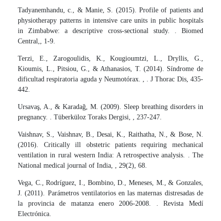
Tadyanemhandu, c., & Manie, S. (2015). Profile of patients and
physiotherapy patterns in intensive care units in public hospitals
in Zimbabwe: a descriptive cross-sectional study. . Biomed
Central,, 1-9.
Terzi, E., Zarogoulidis, K., Kougioumtzi, L., Dryllis, G.,
Kioumis, L., Pitsiou, G., & Athanasios, T. (2014). Síndrome de
dificultad respiratoria aguda y Neumotórax. , . J Thorac Dis, 435-
442.
Ursavaş, A., & Karadağ, M. (2009). Sleep breathing disorders in
pregnancy. . Tüberküloz Toraks Dergisi, , 237-247.
Vaishnav, S., Vaishnav, B., Desai, K., Raithatha, N., & Bose, N.
(2016). Critically ill obstetric patients requiring mechanical
ventilation in rural western India: A retrospective analysis. . The
National medical journal of India, , 29(2), 68.
Vega, C., Rodríguez, I., Bombino, D., Meneses, M., & Gonzales,
J. (2011). Parámetros ventilatorios en las maternas distresadas de
la provincia de matanza enero 2006-2008. . Revista Medí
Electrónica.