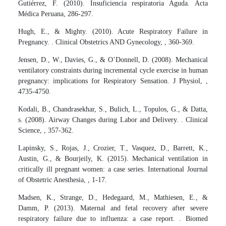
Gutiérrez, F. (2010). Insuficiencia respiratoria Aguda. Acta
Médica Peruana, 286-297.
Hugh, E., & Mighty. (2010). Acute Respiratory Failure in
Pregnancy. . Clinical Obstetrics AND Gynecology, , 360-369.
Jensen, D., W., Davies, G., & O’Donnell, D. (2008). Mechanical
ventilatory constraints during incremental cycle exercise in human
pregnancy: implications for Respiratory Sensation. J Physiol, ,
4735-4750.
Kodali, B., Chandrasekhar, S., Bulich, L., Topulos, G., & Datta,
s. (2008). Airway Changes during Labor and Delivery. . Clinical
Science, , 357-362.
Lapinsky, S., Rojas, J., Crozier, T., Vasquez, D., Barrett, K.,
Austin, G., & Bourjeily, K. (2015). Mechanical ventilation in
critically ill pregnant women: a case series. International Journal
of Obstetric Anesthesia, , 1-17.
Madsen, K., Strange, D., Hedegaard, M., Mathiesen, E., &
Damm, P. (2013). Maternal and fetal recovery after severe
respiratory failure due to influenza: a case report. . Biomed