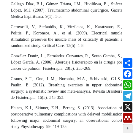
Gallego Díaz, B.J., Gómez Triana, J.M., Hivilikwa, E., Suárez
López, M.J. (2007). Traumatismo abdominal quirúrgico. Gaceta
Médica Espirituana. 9(1): 1-5.
Gerovasili, V., Stefanidis, K., Vitzilaios, K., Karatzanos, E.,
Politis, P., Koroneos, A., et al. (2009). Electrical muscle
stimulation preserves the muscle mass of critically ill patients: a
randomized study. Critical Care. 13(5): 1-8.
González Doniz, L., Fernández Cervantes, R., Souto Camba, S.,
López García, A. (2006). Abordaje fisioterápico en la cirugía por
cancer de pulmón. Fisioterapia, 28(5): 253-269.
Grams, S.T., Ono, L.M., Noronha, M.A., Schivinski, C.I.S.,
Paulin, E. (2012). Breathing exercises in upper abdominal
surgery: a systematic review and meta-analysis. Revista Brasileira
de Fisioterapia. 16(5): 345-353.
Haines, K.J., Skinner, E.H., Berney, S. (2013). Association of
postoperative pulmonary complications with delayed mobilisation
following major abdominal surgery: an observational cohort
study.Physiotherapy. 99: 119-125.