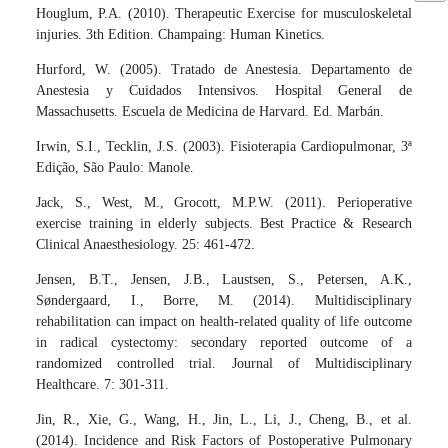
Houglum, P.A. (2010). Therapeutic Exercise for musculoskeletal
injuries. 3th Edition. Champaing: Human Kinetics.
Hurford, W. (2005). Tratado de Anestesia. Departamento de
Anestesia y Cuidados Intensivos. Hospital General de
Massachusetts. Escuela de Medicina de Harvard. Ed. Marbán.
Irwin, S.I., Tecklin, J.S. (2003). Fisioterapia Cardiopulmonar, 3ª
Edição, São Paulo: Manole.
Jack, S., West, M., Grocott, M.P.W. (2011). Perioperative
exercise training in elderly subjects. Best Practice & Research
Clinical Anaesthesiology. 25: 461-472.
Jensen, B.T., Jensen, J.B., Laustsen, S., Petersen, A.K.,
Søndergaard, I., Borre, M. (2014). Multidisciplinary
rehabilitation can impact on health-related quality of life outcome
in radical cystectomy: secondary reported outcome of a
randomized controlled trial. Journal of Multidisciplinary
Healthcare. 7: 301-311.
Jin, R., Xie, G., Wang, H., Jin, L., Li, J., Cheng, B., et al.
(2014). Incidence and Risk Factors of Postoperative Pulmonary