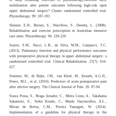
mobilisation alter patient outcomes following high-risk open
upper abdominal surgery? Cluster randomised controlled trial.
Physiotherapy. 99: 187-193.
Skinner, E.H., Berney, S., Warrillow, S., Denehy, L. (2008).
Rehabilitation and exercise prescription in Australian intensive
care units. Physiotherapy. 94: 220-229.
Soares, S.M., Nucci, L.B., da Silva, M.M., Campacci, T.C.
(2013). Pulmonary function and physical performance outcomes
with preoperative physical therapy in upper abdominal surgery: a
randomized controlled trial. Clinical Rehabilitation. 27(7): 616-
627.
Sommer, M., de Rijke, J.M., van Kleef, M., Kessels, A.G.H.,
Peters, M.L., et al. (2010). Predictors of acute postoperative pain
after elective surgery. The Clinical Journal of Pain. 26: 87-94.
Souza Possa, S., Braga Amador, C., Meira Costa, A., Takahama
Sakamoto, E., Seiko Kondo, C., Maida Vasconcellos, A.L.,
Moran de Britoa, C.M., Pereira Yamaguti, W. (2014).
Implementation of a guideline for physical therapy in the