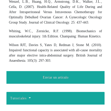
Wenzel, L.B., Huang, H.Q., Armstrong, D.K., Walker, J.L.,
Cella, D. (2007). Health-Related Quality of Life During and
After Intraperitoneal Versus Intravenous Chemotherapy for
Optimally Debulked Ovarian Cancer: A Gynecologic Oncology
Group Study. Journal of Clinical Oncology. 25: 437-443.
Whiting, W.C., Zernicke, R.F. (1998). Biomechanics of
musculoskeletal injury. 1th Edition. Champaing: Human Kinetics.
Wilson RJT, Davies S, Yates D, Redman J, Stone M. (2010).
Impaired functional capacity is associated with all-cause mortality
after major elective intra-abdominal surgery. British Journal of
Anaesthesia. 105(3): 297-303.
Enviar un artículo
Tutoriales