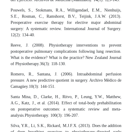
Pouwels, S., Stokmans, R.A., Willigendael, E.M., Nienhuijs,
S.E., Rosman, C., Ramshorst, B.V., Teijink, J.A.W. (2013).
Preoperative exercise therapy for elective major abdominal
surgery: A systematic review. International Journal of Surgery.
12(2): 134-40.
Reeve, J. (2008). Physiotherapy interventions to prevent
postoperative pulmonary complications following lung resection.
What is the evidence? What is the practice? New Zealand Journal
of Physiotherapy.36(3): 118-130.
Romero, R., Santana, J. (2006). Intraabdominal perfusion
pressure. A new predictive quotient in surgery. Archivo Médico de
Camagüey.10(3): 144-151.
Santa Mina, D., Clarke, H., Ritvo, P., Leung, Y.W., Matthew,
A.G., Katz, J., et al. (2014). Effect of total-body prehabilitation
on postoperative outcomes: a systematic review and meta-
analysis.Physiotherapy. 100(3): 196-207.
Silva, Y.R., Li, S.K., Rickard, M.J.F.X. (2013). Does the addition
of deep breathing exercises to physiotherapy-directed early