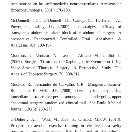
respiratorios en las enfermedades neuromusculares. Archivos de
Bronconeumologia. 39(4): 176-183.
McDonnell, J.G., O’Donnell, B., Curley, G., Heffernan, A.,
Power, C., Laffey, J.G. (2007). The analgesic efficacy of
transversus abdominis plane block after abdominal surgery: A
prospective Randomized Controlled Trial. Anesthesia &
Analgesia. 104: 193-197.
Mouroux, J., Venissac, N., Leo, F., Alifano, M., Guillot, F.
(2005). Surgical Treatment of Diaphragmatic Eventration Using
Video-Assisted Thoracic Surgery: A Prospective Study. The
Annals of Thoracic Surgery. 79: 308-312.
Munhoz, R., Fernandes de Carvalho, C.R., Mangueira Saraiva-
Romanholo, B., Vieira, J.E. (2008). Chest physiotherapy during
immediate postoperative period among patients undergoing upper
abdominal surgery: randomized clinical trial. Sao Paulo Medical
Journal. 126(5): 269-273.
O’Doherty, A.F., West, M., Jack, S., Grocott, M.P.W. (2013).
Preoperative aerobic exercise training in elective intra-cavity
surgery: a systematic review. British Journal of Anaesthesia.