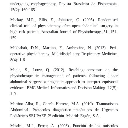
undergoing esophagectomy. Revista Brasileira de Fisioterapia.
15(2): 160-165.
Mackay, M.R., Ellis, E., Johnston, C. (2005). Randomised
clinical trial of physiotherapy after open abdominal surgery in
high risk patients. Australian Journal of Physiotherapy. 51: 151-
159
Makhabah, D.N., Martino, F., Ambrosino, N. (2013). Peri-
operative physiotherapy. Multidisciplinary Respiratory Medicine.
8(4): 1-6.
Manie, S., Louw, Q. (2012). Reaching consensus on the
physiotherapeutic management of patients following upper
abdominal surgery: a pragmatic approach to interpret equivocal
evidence. BMC Medical Informatics and Decision Making. 12(5):
1-9.
Martino Alba, R., García Herrero, M.A. (2010). Traumatismo
Abdominal. Protocolos diagnóstico-terapéuticos de Urgencias
Pediátricas SEUPAEP. 2ª edición. Madrid: Ergón, S.A.
Masdeu, M.J., Ferrer, A. (2003). Función de los músculos