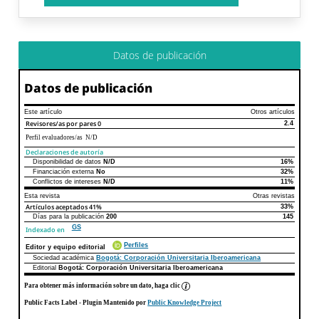
Datos de publicación
Datos de publicación
Este artículo
Otros artículos
Revisores/as por pares
0
2.4
Perfil evaluadores/as N/D
Declaraciones de autoría
Disponibilidad de datos
N/D
16%
Declaraciones de autoría
Este artículo
Otros artículos
Financiación externa
No
32%
Conflictos de intereses
N/D
11%
Esta revista
Otras revistas
Artículos aceptados
41%
33%
Días para la publicación
200
145
GS
Indexado en
Perfiles
Editor y equipo editorial
Sociedad académica
Bogotá: Corporación Universitaria Iberoamericana
Editorial
Bogotá: Corporación Universitaria Iberoamericana
Para obtener más información sobre un dato, haga clic
Public Facts Label
- Plugin Mantenido por
Public Knowledge Project