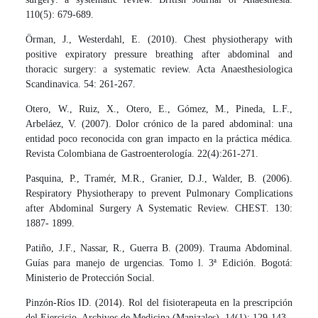
110(5): 679-689.
Örman, J., Westerdahl, E. (2010). Chest physiotherapy with
positive expiratory pressure breathing after abdominal and
thoracic surgery: a systematic review. Acta Anaesthesiologica
Scandinavica. 54: 261-267.
Otero, W., Ruiz, X., Otero, E., Gómez, M., Pineda, L.F.,
Arbeláez, V. (2007). Dolor crónico de la pared abdominal: una
entidad poco reconocida con gran impacto en la práctica médica.
Revista Colombiana de Gastroenterología. 22(4):261-271.
Pasquina, P., Tramér, M.R., Granier, D.J., Walder, B. (2006).
Respiratory Physiotherapy to prevent Pulmonary Complications
after Abdominal Surgery A Systematic Review. CHEST. 130:
1887- 1899.
Patiño, J.F., Nassar, R., Guerra B. (2009). Trauma Abdominal.
Guías para manejo de urgencias. Tomo l. 3ª Edición. Bogotá:
Ministerio de Protección Social.
Pinzón-Ríos ID. (2014). Rol del fisioterapeuta en la prescripción
del Ejercicio. Archivos de Medicina (Manizales). 14(1): 129-143.