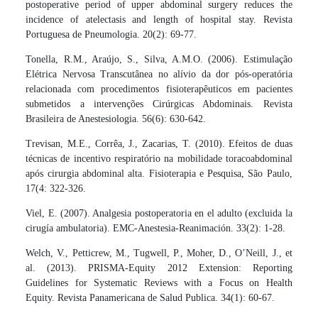
postoperative period of upper abdominal surgery reduces the
incidence of atelectasis and length of hospital stay. Revista
Portuguesa de Pneumologia. 20(2): 69-77.
Tonella, R.M., Araújo, S., Silva, A.M.O. (2006). Estimulação
Elétrica Nervosa Transcutânea no alívio da dor pós-operatória
relacionada com procedimentos fisioterapêuticos em pacientes
submetidos a intervenções Cirúrgicas Abdominais. Revista
Brasileira de Anestesiologia. 56(6): 630-642.
Trevisan, M.E., Corrêa, J., Zacarias, T. (2010). Efeitos de duas
técnicas de incentivo respiratório na mobilidade toracoabdominal
após cirurgia abdominal alta. Fisioterapia e Pesquisa, São Paulo,
17(4: 322-326.
Viel, E. (2007). Analgesia postoperatoria en el adulto (excluida la
cirugía ambulatoria). EMC-Anestesia-Reanimación. 33(2): 1-28.
Welch, V., Petticrew, M., Tugwell, P., Moher, D., O’Neill, J., et
al. (2013). PRISMA-Equity 2012 Extension: Reporting
Guidelines for Systematic Reviews with a Focus on Health
Equity. Revista Panamericana de Salud Publica. 34(1): 60-67.