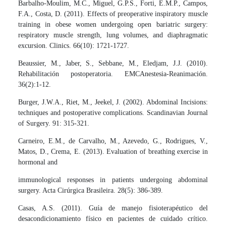
Barbalho-Moulim, M.C., Miguel, G.P.S., Forti, E.M.P., Campos,
F.A., Costa, D. (2011). Effects of preoperative inspiratory muscle
training in obese women undergoing open bariatric surgery:
respiratory muscle strength, lung volumes, and diaphragmatic
excursion. Clinics. 66(10): 1721-1727.
Beaussier, M., Jaber, S., Sebbane, M., Eledjam, J.J. (2010).
Rehabilitación postoperatoria. EMCAnestesia-Reanimación.
36(2):1-12.
Burger, J.W.A., Riet, M., Jeekel, J. (2002). Abdominal Incisions:
techniques and postoperative complications. Scandinavian Journal
of Surgery. 91: 315-321.
Carneiro, E.M., de Carvalho, M., Azevedo, G., Rodrigues, V.,
Matos, D., Crema, E. (2013). Evaluation of breathing exercise in
hormonal and
immunological responses in patients undergoing abdominal
surgery. Acta Cirúrgica Brasileira. 28(5): 386-389.
Casas, A.S. (2011). Guía de manejo fisioterapéutico del
desacondicionamiento físico en pacientes de cuidado crítico.