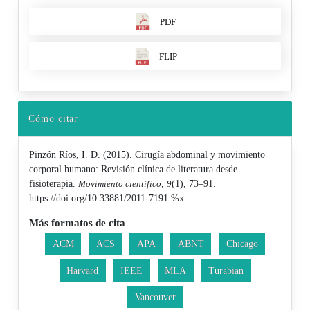
PDF
FLIP
Cómo citar
Pinzón Ríos, I. D. (2015). Cirugía abdominal y movimiento
corporal humano: Revisión clínica de literatura desde
fisioterapia.
Movimiento científico
,
9
(1), 73–91.
https://doi.org/10.33881/2011-7191.%x
Más formatos de cita
ACM
ACS
APA
ABNT
Chicago
Harvard
IEEE
MLA
Turabian
Vancouver