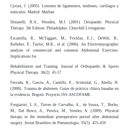
Cyriax, J. (2005). Lesiones de ligamentos, tendones, cartílagos y
músculos. Madrid: Marban.
Donatelli, R.A., Wooden, M.J. (2001). Ortopaedic Physical
Therapy. 3th Edition. Philadelphia: Churchill Livingstone.
Escamilla, R., McTaggart, M., Fricklas, E.J., DeWitt, R.,
Kelleher, P., Taylor, M.K., et al. (2006). An Electromyographic
analysis of commercial and common Abdominal Exercises:
Implications for
Rehabilitation and Training. Journal of Orthopaedic & Sports
Physical Therapy. 36(2): 45-57.
Ferrada, R., García, A., Cantillo, E., Aristizáal, G., Abella, H.
(2000). Trauma de abdomen. Guías de práctica clínica basadas en
la evidencia. Bogotá: Proyecto ISS-ASCOFAME.
Forgiarini, L.A., Torres de Carvalho, A., de Souza, T., Borba,
M., Dal Bosco, A., Pereira, M., Simões, A. (2009). Physical
therapy in the immediate postoperative period after abdominal
surgery. Jornal Brasileiro de Pneumologia. 35(5): 455-459.