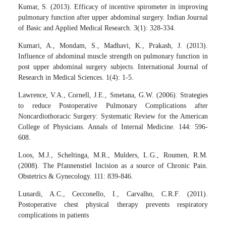
Kumar, S. (2013). Efficacy of incentive spirometer in improving
pulmonary function after upper abdominal surgery. Indian Journal
of Basic and Applied Medical Research. 3(1): 328-334.
Kumari, A., Mondam, S., Madhavi, K., Prakash, J. (2013).
Influence of abdominal muscle strength on pulmonary function in
post upper abdominal surgery subjects. International Journal of
Research in Medical Sciences. 1(4): 1-5.
Lawrence, V.A., Cornell, J.E., Smetana, G.W. (2006). Strategies
to reduce Postoperative Pulmonary Complications after
Noncardiothoracic Surgery: Systematic Review for the American
College of Physicians. Annals of Internal Medicine. 144: 596-
608.
Loos, M.J., Scheltinga, M.R., Mulders, L.G., Roumen, R.M.
(2008). The Pfannenstiel Incision as a source of Chronic Pain.
Obstetrics & Gynecology. 111: 839-846.
Lunardi, A.C., Cecconello, I., Carvalho, C.R.F. (2011).
Postoperative chest physical therapy prevents respiratory
complications in patients