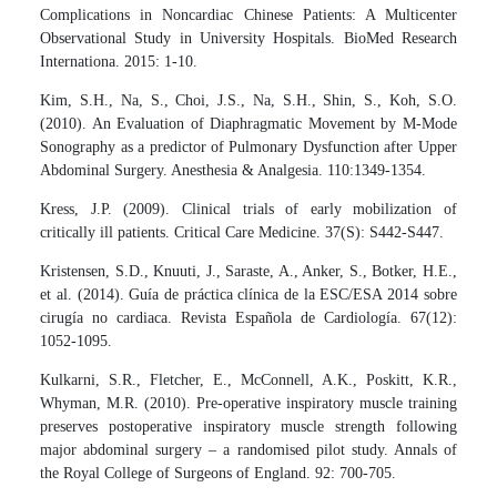
Complications in Noncardiac Chinese Patients: A Multicenter
Observational Study in University Hospitals. BioMed Research
Internationa. 2015: 1-10.
Kim, S.H., Na, S., Choi, J.S., Na, S.H., Shin, S., Koh, S.O.
(2010). An Evaluation of Diaphragmatic Movement by M-Mode
Sonography as a predictor of Pulmonary Dysfunction after Upper
Abdominal Surgery. Anesthesia & Analgesia. 110:1349-1354.
Kress, J.P. (2009). Clinical trials of early mobilization of
critically ill patients. Critical Care Medicine. 37(S): S442-S447.
Kristensen, S.D., Knuuti, J., Saraste, A., Anker, S., Botker, H.E.,
et al. (2014). Guía de práctica clínica de la ESC/ESA 2014 sobre
cirugía no cardiaca. Revista Española de Cardiología. 67(12):
1052-1095.
Kulkarni, S.R., Fletcher, E., McConnell, A.K., Poskitt, K.R.,
Whyman, M.R. (2010). Pre-operative inspiratory muscle training
preserves postoperative inspiratory muscle strength following
major abdominal surgery – a randomised pilot study. Annals of
the Royal College of Surgeons of England. 92: 700-705.