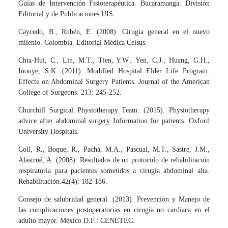
Guías de Intervención Fisioterapéutica. Bucaramanga: División
Editorial y de Publicaciones UIS.
Caycedo, B., Rubén, E. (2008). Cirugía general en el nuevo
milenio. Colombia. Editorial Médica Celsus.
Chia-Hui, C., Lin, M.T., Tien, Y.W., Yen, C.J., Huang, G.H.,
Inouye, S.K. (2011). Modified Hospital Elder Life Program:
Effects on Abdominal Surgery Patients. Journal of the American
College of Surgeons. 213: 245-252.
Churchill Surgical Physiotherapy Team. (2015). Physiotherapy
advice after abdominal surgery Information for patients. Oxford
University Hospitals.
Coll, R., Boque, R., Pachá, M.A., Pascual, M.T., Sastre, J.M.,
Alastrué, A. (2008). Resultados de un protocolo de rehabilitación
respiratoria para pacientes sometidos a cirugía abdominal alta.
Rehabilitación.42(4): 182-186.
Consejo de salubridad general. (2013). Prevención y Manejo de
las complicaciones postoperatorias en cirugía no cardiaca en el
adulto mayor. México D.F.: CENETEC.