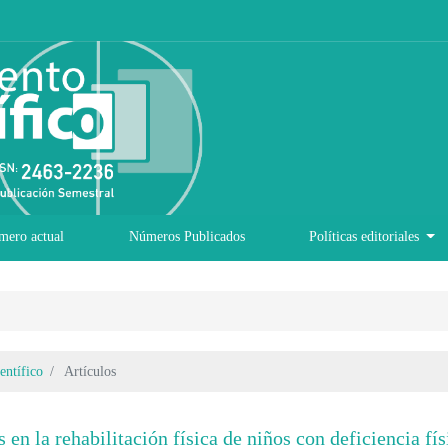
mero actual
Números Publicados
Políticas editoriales
entífico
Artículos
 en la rehabilitación física de niños con deficiencia fís