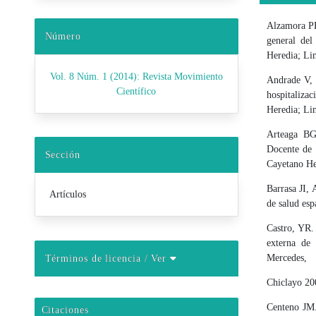
Alzamora PE.
Número
general del
Heredia; Li
Vol. 8 Núm. 1 (2014): Revista Movimiento
Andrade V, 
Científico
hospitaliza
Heredia; Li
Arteaga BG.
Docente de 
Sección
Cayetano Her
Barrasa JI, 
Artículos
de salud esp
Castro, YR.
externa de
Mercedes,
Términos de licencia
/ Ver
Chiclayo 20
Centeno JM.
Citaciones