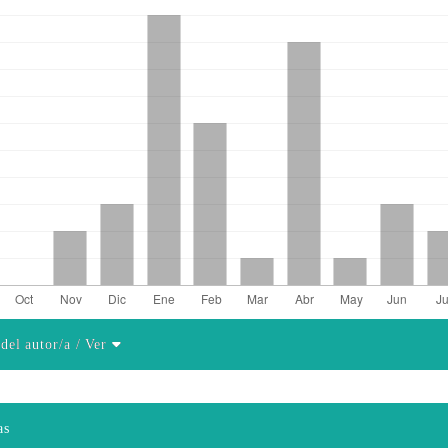
 del autor/a
/ Ver
el artículo
as