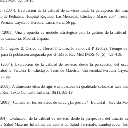
mbia Med; 32: 14-18.
G. (2004). Evaluación de la calidad de servicio desde la percepción del usua
o de Pediatría, Hospital Regional Las Mercedes, Chiclayo, Marzo 2004. Tesis 
 Peruana Cayetano Heredia; Lima, Perú; 56 pp.
(2001). Una propuesta de modelo estratégico para la gestión de la calidad d
 de Cantabria. Madrid, España.
G, Fragoso B, Orrico T, Flores V, Quiroz P, Sandoval P. (2002). Tiempo de 
l para la población asegurada por el IMSS. Rev Med IMSS;40 (5); 421-419.
(2004). Evaluación de la calidad de servicio desde la percepción del usua
alud la Victoria II, Chiclayo; Tesis de Maestría. Universidad Peruana Cayet
 55 pp.
2009). A dimensão ética do agir e as questões da qualidade colocadas face aos
 Rev. Texto Contexto Enferm. 18(1):165-19.
(2001). Calidad en los servicios de salud ¿Es posible? [Editorial]. Revista M
04). Evaluación de la calidad de servicio desde la perspectiva del usuario ex
e Salud Materno Infantiles del centro de Salud Ferreñafe, Lambayeque, Tes