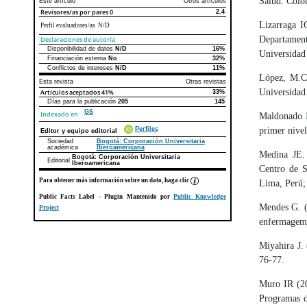
Salud. Colo
Este artículo
Otros artículos
Revisores/as por pares
0
2.4
Lizarraga I
Perfil evaluadores/as N/D
Departament
Declaraciones de autoría
Disponibilidad de datos
N/D
16%
Declaraciones de autoría
Este artículo
Otros artículos
Universidad
Financiación externa
No
32%
Conflictos de intereses
N/D
11%
López, M.C 
Esta revista
Otras revistas
Universidad
Artículos aceptados
41%
33%
Días para la publicación
205
145
GS
Indexado en
Maldonado I
primer nive
Perfiles
Editor y equipo editorial
Sociedad
Bogotá: Corporación Universitaria
académica
Iberoamericana
Medina JE. 
Bogotá: Corporación Universitaria
Editorial
Iberoamericana
Centro de S
Para obtener más información sobre un dato, haga clic
Lima, Perú;
Public Facts Label
- Plugin Mantenido por
Public Knowledge
Mendes G. (
Project
enfermagem.
Miyahira J. 
76-77.
Muro IR (20
Programas d