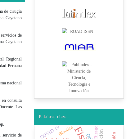
na de cirugía
ana Cayetano
servicios de
ana Cayetano
tal Regional
idad Peruana
tema nacional
 en consulta
Docente Las
Palabras clave
pp.
Bioética
COVID-19
Riesgo
Dolor
 servicio de