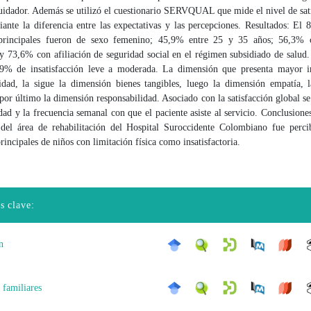
uidador. Además se utilizó el cuestionario SERVQUAL que mide el nivel de sat
ante la diferencia entre las expectativas y las percepciones. Resultados: El
 principales fueron de sexo femenino; 45,9% entre 25 y 35 años; 56,3% c
y 73,6% con afiliación de seguridad social en el régimen subsidiado de salud
,9% de insatisfacción leve a moderada. La dimensión que presenta mayor in
lidad, la sigue la dimensión bienes tangibles, luego la dimensión empatía, 
por último la dimensión responsabilidad. Asociado con la satisfacción global se
dad y la frecuencia semanal con que el paciente asiste al servicio. Conclusione
 del área de rehabilitación del Hospital Suroccidente Colombiano fue perci
rincipales de niños con limitación física como insatisfactoria.
s clave:
n
 familiares