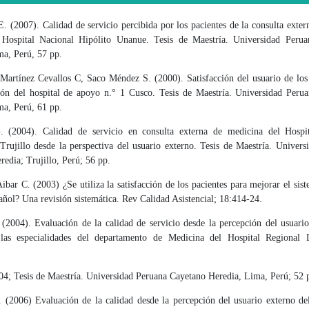
 (2007). Calidad de servicio percibida por los pacientes de la consulta exter
 Hospital Nacional Hipólito Unanue. Tesis de Maestría. Universidad Peru
ma, Perú, 57 pp.
Martínez Cevallos C, Saco Méndez S. (2000). Satisfacción del usuario de los 
ción del hospital de apoyo n.° 1 Cusco. Tesis de Maestría. Universidad Peru
ma, Perú, 61 pp.
 (2004). Calidad de servicio en consulta externa de medicina del Hospi
Trujillo desde la perspectiva del usuario externo. Tesis de Maestría. Univers
edia; Trujillo, Perú; 56 pp.
Aibar C. (2003) ¿Se utiliza la satisfacción de los pacientes para mejorar el sis
añol? Una revisión sistemática. Rev Calidad Asistencial; 18:414-24.
 (2004). Evaluación de la calidad de servicio desde la percepción del usuario
 las especialidades del departamento de Medicina del Hospital Regional 
04; Tesis de Maestría. Universidad Peruana Cayetano Heredia, Lima, Perú; 52 
 (2006) Evaluación de la calidad desde la percepción del usuario externo del