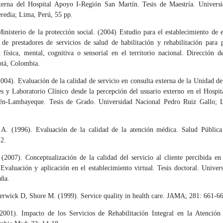
terna del Hospital Apoyo I-Región San Martín. Tesis de Maestría. Univers
redia; Lima, Perú, 55 pp.
nisterio de la protección social. (2004) Estudio para el establecimiento de 
n de prestadores de servicios de salud de habilitación y rehabilitación para 
d física, mental, cognitiva o sensorial en el territorio nacional. Dirección 
otá, Colombia.
04). Evaluación de la calidad de servicio en consulta externa de la Unidad d
s y Laboratorio Clínico desde la percepción del usuario externo en el Hospita
lén-Lambayeque. Tesis de Grado. Universidad Nacional Pedro Ruiz Gallo; 
A. (1996). Evaluación de la calidad de la atención médica. Salud Públic
12.
 (2007). Conceptualización de la calidad del servicio al cliente percibida en
 Evaluación y aplicación en el establecimiento virtual. Tesis doctoral. Univer
aña.
erwick D, Shore M. (1999). Service quality in health care. JAMA; 281: 661-66
001). Impacto de los Servicios de Rehabilitación Integral en la Atención