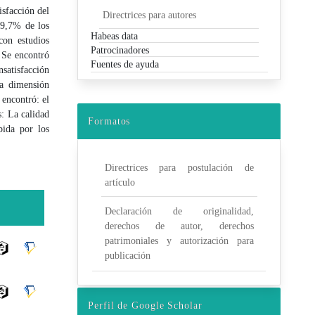
isfacción del
Directrices para autores
 89,7% de los
Habeas data
on estudios
Patrocinadores
. Se encontró
Fuentes de ayuda
satisfacción
la dimensión
 encontró: el
s: La calidad
Formatos
bida por los
Directrices para postulación de
artículo
Declaración de originalidad,
derechos de autor, derechos
patrimoniales y autorización para
publicación
Perfil de Google Scholar