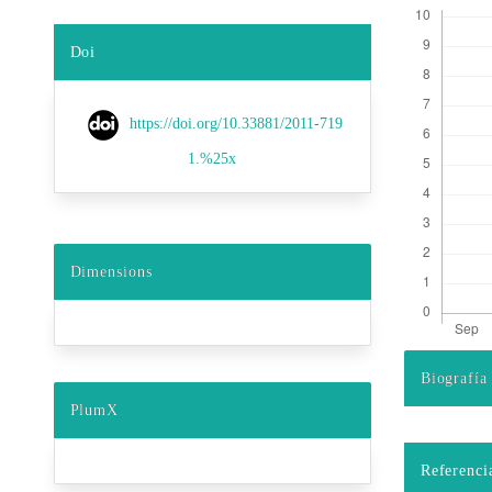
Doi
https://doi.org/10.33881/2011-719
1.%25x
Dimensions
Biografía
Detalles d
PlumX
Referenci