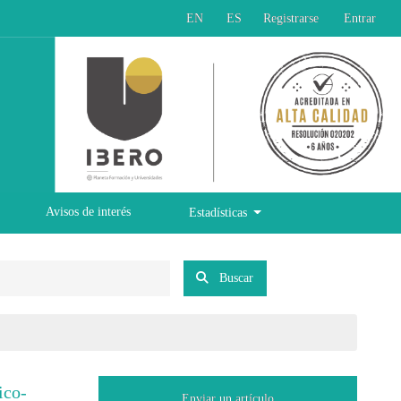
EN
ES
Registrarse
Entrar
Avisos de interés
Estadísticas
Buscar
ico-
Enviar un artículo