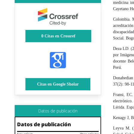
medicina in
Cayetano He
Colombia. Mi
acreditació
discapacida
0
Citas en Crossref
Social. Bog
Deza LD. (20
por Imágene
docente Be
Perú.
Donabedian 
Citas en Google Sholar
37(2): 98-1
Fransi, EC.
electrónico.
Lérida. Esp
Datos de publicación
Kenagy J, B
Datos de publicación
Leyva M. (2