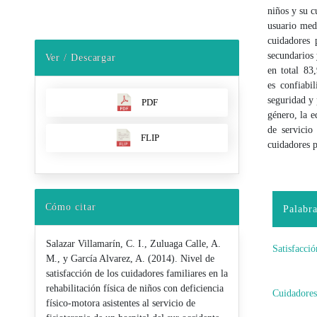
niños y su c
usuario medi
cuidadores
secundarios 
Ver / Descargar
en total 83
es confiabi
seguridad y 
PDF
género, la e
de servicio
FLIP
cuidadores p
Cómo citar
Palabra
Salazar Villamarín, C. I., Zuluaga Calle, A.
Satisfacció
M., y García Alvarez, A. (2014). Nivel de
satisfacción de los cuidadores familiares en la
rehabilitación física de niños con deficiencia
Cuidadores
físico-motora asistentes al servicio de