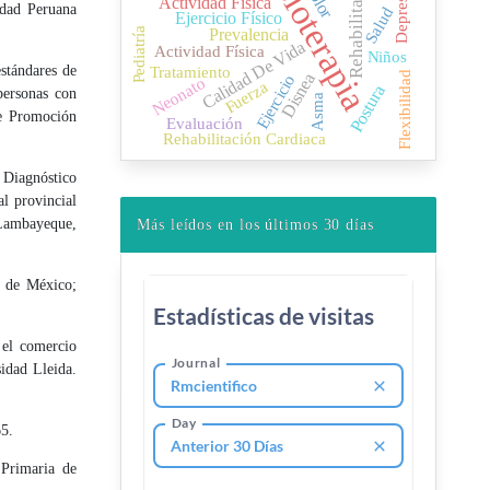
Fisioterapia
Rehabilitación
Depresión
Actividad Física
idad Peruana
Salud
Ejercicio Físico
Pediatría
Prevalencia
Calidad De Vida
Actividad Física
Niños
Tratamiento
estándares de
Flexibilidad
Disnea
Ejercicio
Neonato
Fuerza
Postura
personas con
Asma
de Promoción
Evaluación
Rehabilitación Cardiaca
e Diagnóstico
l provincial
Lambayeque,
Más leídos en los últimos 30 días
a de México;
 el comercio
sidad Lleida.
5.
 Primaria de