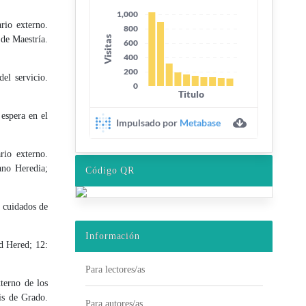
rio externo.
de Maestría.
el servicio.
espera en el
rio externo.
ano Heredia;
Código QR
 cuidados de
Información
ed Hered; 12:
Para lectores/as
terno de los
is de Grado.
Para autores/as