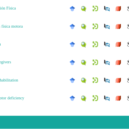
ión Física
 física motora
n
egivers
habilitation
otor deficiency