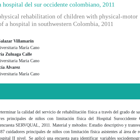
un hospital del sur occidente colombiano, 2011
 physical rehabilitation of children with physical-motor
of a hospital in southwestern Colombia, 2011
Salazar Villamarín
versitaria María Cano
 principal del artículo
ía Zuluaga Calle
versitaria Maria Cano
ía Alvarez
versitaria María Cano
terminar la calidad del servicio de rehabilitación física a través del grado de sa
res principales de niños con limitación física del Hospital Suroccidente
 encuesta SERVQUAL, 2011. Material y métodos: Estudio descriptivo y transve
87 cuidadores principales de niños con limitación física asistentes al área de r
ospital II nivel. Se aplicó una encuesta para identificar variables sociodemogr