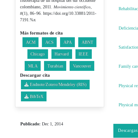
fisioterapia de un hospital del sur occidente
colombiano, 2011.
Movimiento científico
,
Rehabilitac
8
(1), 86–96. https://doi.org/10.33881/2011-
7191.%x
Deficiencia
Más formatos de cita
ACM
ACS
APA
ABNT
Satisfactio
Chicago
Harvard
IEEE
MLA
Turabian
Vancouver
Family car
Descargar cita
Endnote/Zotero/Mendeley (RIS)
Physical re
BibTeX
Physical m
Publicado:
Dec 1, 2014
Descargas