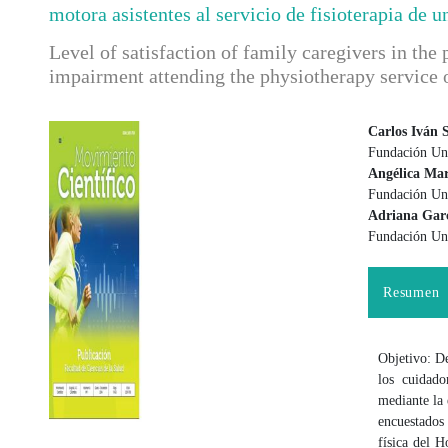
motora asistentes al servicio de fisioterapia de 
Level of satisfaction of family caregivers in the
impairment attending the physiotherapy service 
Carlos Iván 
Fundación Uni
Barra lateral del artículo
Contenido
Angélica Mar
Fundación Uni
Adriana Garc
Fundación Uni
Resumen
Objetivo: De
los cuidado
mediante la
encuestados 
física del H