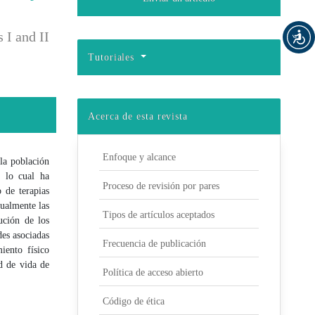
 I and II
Tutoriales
Acerca de esta revista
Enfoque y alcance
la población
; lo cual ha
Proceso de revisión por pares
 de terapias
tualmente las
Tipos de artículos aceptados
ución de los
des asociadas
Frecuencia de publicación
iento físico
d de vida de
Política de acceso abierto
Código de ética