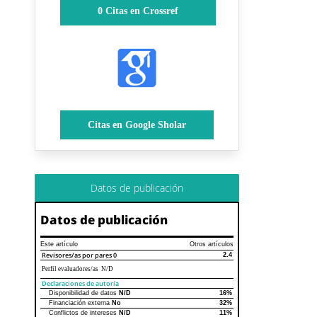
0
Citas en Crossref
Citas en Google Sholar
Datos de publicación
Datos de publicación
Este artículo
Otros artículos
Revisores/as por pares
0
2.4
Perfil evaluadores/as N/D
Declaraciones de autoría
Disponibilidad de datos
N/D
16%
Declaraciones de autoría
Este artículo
Otros artículos
Financiación externa
No
32%
Conflictos de intereses
N/D
11%