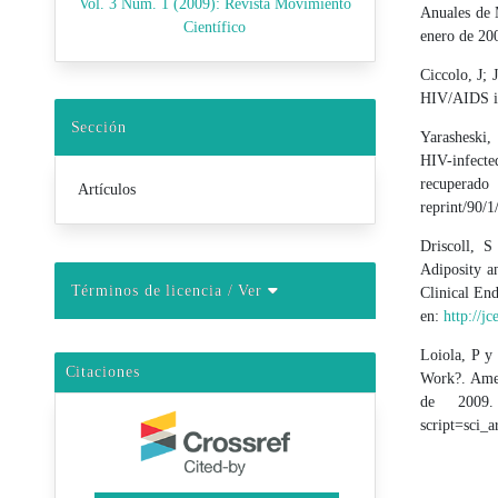
Vol. 3 Núm. 1 (2009): Revista Movimiento
Anuales de 
Científico
enero de 200
Ciccolo, J; 
HIV/AIDS in
Sección
Yarasheski,
HIV-infecte
recuperad
Artículos
reprint/90/1
Driscoll, S
Adiposity a
Términos de licencia
/ Ver
Clinical En
en:
http://j
Loiola, P y
Citaciones
Work?. Amer
de 2009
script=sci_ar