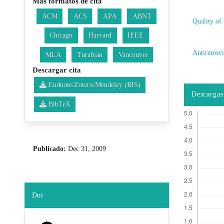
Más formatos de cita
ACM
ACS
APA
ABNT
Quality of 
Chicago
Harvard
IEEE
Antiretrov
MLA
Turabian
Vancouver
Descargar cita
Endnote/Zotero/Mendeley (RIS)
Descargas
BibTeX
Publicado:
Dec 31, 2009
Doi