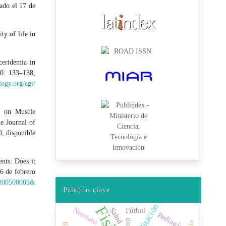
ado el 17 de
ty of life in
ceridemia in
90: 133–138,
logy.org/cgi/
se on Muscle
e Journal of
, disponible
nts: Does it
6 de febrero
08000500009&
Palabras clave
Neonato
Salud
Fútbol
Pediatría