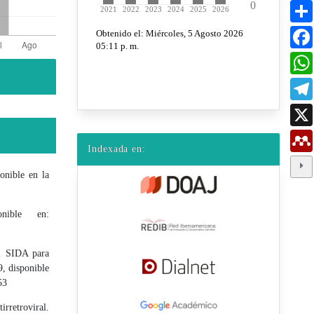
Indexada en:
onible en la
nible en:
el SIDA para
, disponible
53
rretroviral.