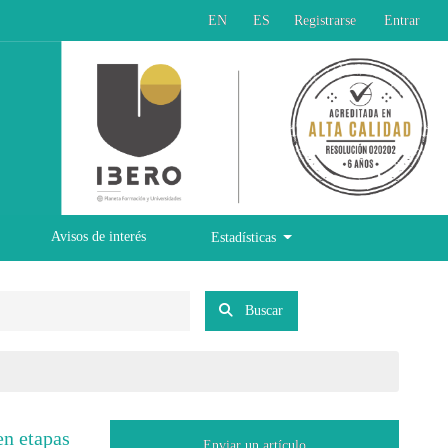
EN
ES
Registrarse
Entrar
Avisos de interés
Estadísticas
Buscar
en etapas
Enviar un artículo