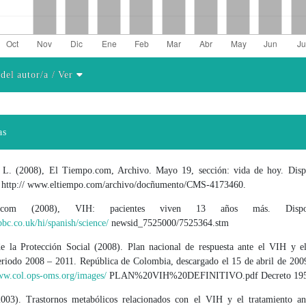
 del autor/a
/ Ver
el artículo
as
 L. (2008), El Tiempo.com, Archivo. Mayo 19, sección: vida de hoy. Disp
 http:// www.eltiempo.com/archivo/docñumento/CMS-4173460.
.com (2008), VIH: pacientes viven 13 años más. Dispo
bbc.co.uk/hi/spanish/science/
newsid_7525000/7525364.stm
de la Protección Social (2008). Plan nacional de respuesta ante el VIH y 
riodo 2008 – 2011. República de Colombia, descargado el 15 de abril de 2009
ww.col.ops-oms.org/images/
PLAN%20VIH%20DEFINITIVO.pdf Decreto 19
003). Trastornos metabólicos relacionados con el VIH y el tratamiento anti