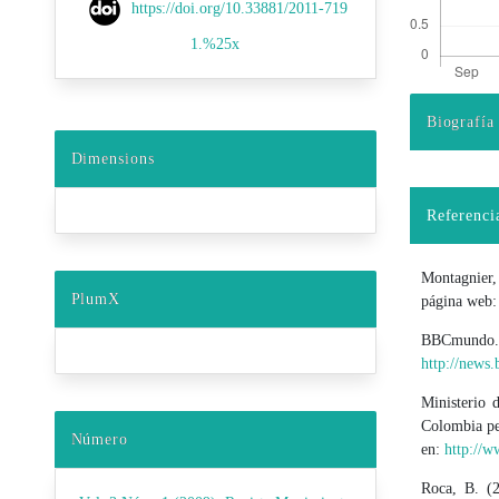
https://doi.org/10.33881/2011-719
1.%25x
Biografía
Detalles d
Dimensions
Referenci
Montagnier,
PlumX
página web:
BBCmundo
http://news.
Ministerio 
Colombia pe
Número
en:
http://w
Roca, B. (2