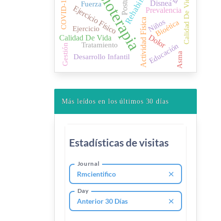
Rehabilitación
Fisioterapia
Postura
Calidad De Vida
COVID-19
Disnea
Fuerza
Ejercicio Físico
Prevalencia
Actividad Física
Niños
Bioética
Ejercicio
Dolor
Calidad De Vida
Tratamiento
Educación
Gestión
Asma
Desarrollo Infantil
Más leídos en los últimos 30 días