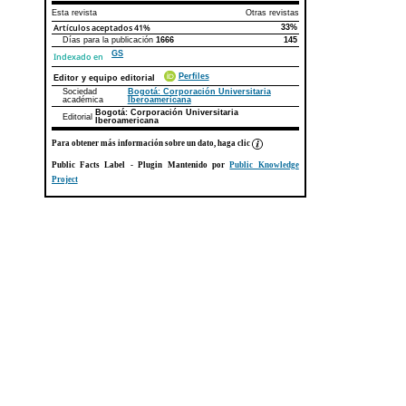
Esta revista
Otras revistas
Artículos aceptados
41%
33%
Días para la publicación
1666
145
GS
Indexado en
Perfiles
Editor y equipo editorial
Sociedad
Bogotá: Corporación Universitaria
académica
Iberoamericana
Bogotá: Corporación Universitaria
Editorial
Iberoamericana
Para obtener más información sobre un dato, haga clic
Public Facts Label
- Plugin Mantenido por
Public Knowledge
Project