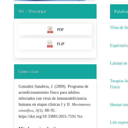
Ver / Descargar
Palabra
Virus de I
PDF
FLIP
Expectativ
Calidad de
Cómo citar
Terapias A
González Sanabria, J. (2009). Programa de
Físico
acondicionamiento físico para adultos
infectados con virus de inmunodeficiencia
humana en etapas clínicas I y II.
Movimiento
Human imm
científico
,
3
(1), 88–91.
https://doi.org/10.33881/2011-7191.%x
Life expec