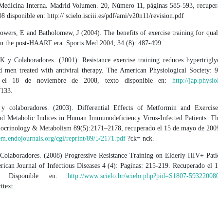
Medicina Interna. Madrid Volumen. 20, Número 11, páginas 585-593, recuper
8 disponible en: http:// scielo.isciii.es/pdf/ami/v20n11/revision.pdf
Jowers, E and Batholomew, J (2004). The benefits of exercise training for quali
 the post-HAART era. Sports Med 2004; 34 (8): 487-499.
 K y Colaboradores. (2001). Resistance exercise training reduces hypertrigly
d men treated with antiviral therapy. The American Physiological Society: 
o el 18 de noviembre de 2008, texto disponible en:
http://jap.physio
/133.
 y colaboradores. (2003). Differential Effects of Metformin and Exerci
nd Metabolic Indices in Human Immunodeficiency Virus-Infected Patients. Th
docrinology & Metabolism 89(5):2171–2178, recuperado el 15 de mayo de 2009
cem.endojournals.org/cgi/reprint/89/5/2171.pdf
?ck= nck.
 Colaboradores. (2008) Progressive Resistance Training on Elderly HIV+ Patie
ican Journal of Infectious Diseases 4 (4): Paginas: 215-219. Recuperado el 1
. Disponible en:
http://www.scielo.br/scielo.php?pid=S1807-593220
ttext.