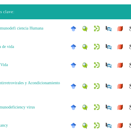
s clave:
nmunodefi ciencia Humana
a de vida
 Vida
ntirretrovirales y Acondicionamiento
unodeficiency virus
tancy