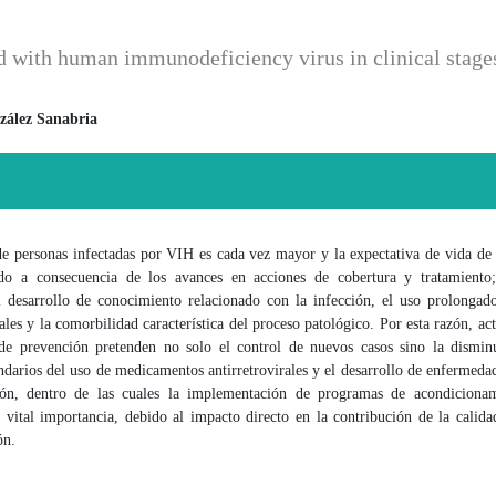
d with human immunodeficiency virus in clinical stages
zález Sanabria
 principal del artículo
e personas infectadas por VIH es cada vez mayor y la expectativa de vida de 
o a consecuencia de los avances en acciones de cobertura y tratamiento
l desarrollo de conocimiento relacionado con la infección, el uso prolongado
rales y la comorbilidad característica del proceso patológico. Por esta razón, ac
 de prevención pretenden no solo el control de nuevos casos sino la dismin
ndarios del uso de medicamentos antirretrovirales y el desarrollo de enfermeda
ión, dentro de las cuales la implementación de programas de acondicionam
 vital importancia, debido al impacto directo en la contribución de la calida
ón.