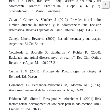
Berk, L.E. (1997, trad. cast. 1999). Desarrollo del niño y del
adolescente. Madrid: Prentice-Hall. (Caps. 4, 6 y 7).
bipedestación, Ed. Mason, Barcelona.
Calvo, I. Gómez, A. Sánchez, J. (2012). Prevalencia del dolor
lumbar durante la infancia y la adolescencia: una revisión
sistemática. Revista Española de Salud Pública. 86(4): 331 – 356.
Camejo Lluch, Reynerio (2009). La adolescencia y sus etapas.
Argentina: El Cid Editor
Cottalorda J, Bourelle S, Gautheron V, Kohler R. (2004).
Backpack and spinal disease: myth or reality?. Rev Chir Orthop
Reparatrice Appar Mot; 90:207-214.
Cunha, H.M (2001). Prólogo de Posturología de Gagey et
Bernard, Ed. Mason
Doménech G, Fernández-Villacañas M, Moreno M. (1996).
Anatomía Funcional de la postura erecta. Jano; 44-49.
Feldman DE, Shier I, Rossignol M, Abenhaim I. (2001) Risk
factors forthe development of low back pain in adolescence. Am J
Epidemiol; 154: 30-36.