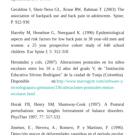
Geraldine I, Sheir-Neiss GL, Kruse RW, Rahman T. (2003) The
association of backpack use and back pain in adolescents. Spine;
P. 922-930.
Harreby M, Hesselsoe G, Neergaard K. (1996) Epidemiological
aspects and risk factors for low back pain in 38 year-old men and
women: a 25 year prospective cohort study of 640 school
children. Eur Spine J; 5: 312-318.
Hernández y cols. (2007). Alteraciones posturales en los niños
escolares entre los 10 a 12 años del grado V, de "Institución
Educativa Silvino Rodríguez" de la ciudad de Tunja (Colombia).
Disponible en:
http://www.macrogym.com/software-y-
tecnologiapara-gimnasios/336/alteraciones-posturales-ennios-
escolares.html
Horak FB, Henry SM, Shumway-Cook (1997). A Postural
perturbations: new insights fortreatment of balance disorders.
PhysTher 1997; 77: 517-533.
Jiménez, E.; Herrera, A.; Romero, P. y Martínez, F. (1996).
Detección precoz de deformidades raquídeas en el período escolar.