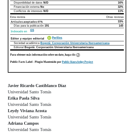
Disponibilidad de datos
N/D
16%
Declaraciones de autoría
Este artículo
Otros artículos
Financiación externa
No
32%
Conflictos de intereses
N/D
11%
Esta revista
Otras revistas
Artículos aceptados
41%
33%
Días para la publicación
191
145
GS
Indexado en
Perfiles
Editor y equipo editorial
Sociedad académica
Bogotá: Corporación Universitaria Iberoamericana
Editorial
Bogotá: Corporación Universitaria Iberoamericana
Para obtener más información sobre un dato, haga clic
Public Facts Label
- Plugin Mantenido por
Public Knowledge Project
Javier Ricardo Castiblanco Díaz
Universidad Santo Tomás
Contenido principal del artículo
Erika Paola Silva
Universidad Santo Tomás
Leydy Viviana Acosta
Universidad Santo Tomás
Adriana Campos
Universidad Santo Tomás