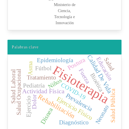
Palabras clave
Calidad De Vida
Educación
Postura
Salud
Epidemiología
Asma
Fisioterapia
Fútbol
Fuerza
Salud Ocupacional
Salud Laboral
Bioética
Tratamiento
Niños
COVID-19
Pediatría
Actividad Física
Salud Pública
Prevalencia
Rehabilitación
Dolor
Ejercicio Físico
Ejercicio
Neonato
Disnea
Diagnóstico