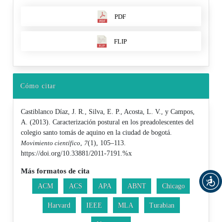
PDF
FLIP
Cómo citar
Castiblanco Díaz, J. R., Silva, E. P., Acosta, L. V., y Campos,
A. (2013). Caracterización postural en los preadolescentes del
colegio santo tomás de aquino en la ciudad de bogotá.
Movimiento científico
,
7
(1), 105–113.
https://doi.org/10.33881/2011-7191.%x
Más formatos de cita
ACM
ACS
APA
ABNT
Chicago
Harvard
IEEE
MLA
Turabian