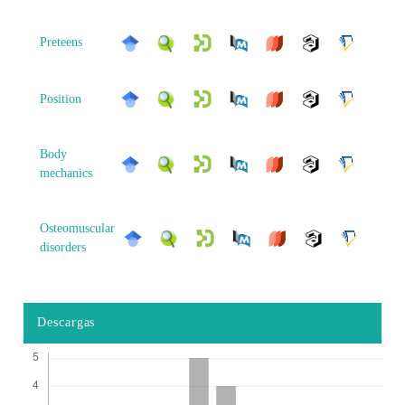
Preteens
Position
Body
mechanics
Osteomuscular
disorders
Descargas