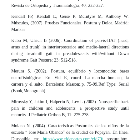
Revista de Ortopedia y Traumatología, 40, 222-227.
Kendall FP, Kendall E, Geise P, McIntyre M, Anthony W.
Músculos, (2007). Pruebas Funcionales. Postura y Dolor. Madrid:
Marban
Kubo M, Ulrich B (2006). Coordination of pelvis-HAT (head,
arms and trunk) in interiorposterior and medio-lateral directions
during treadmill gait in preadolescents with/without Down
syndrome.Gait Posture; 23: 512-518.
Mesura S. (2002). Postura, equilibrio y locomoción: bases
neurofisiológicas. En: Viel E, coord. La marcha humana, la
carrera y el salto. Barcelona: Masson;.p. 75-99.Ref Type: Serial
(Book,Monograph)
Mirovsky Y, Jakim I, Halperin N, Lev L (2002). Nonspecific back
pain in children and adolescents: a prospective study until
maturity. J Pediatric Orthop B; 11: 275-278.
Molano N. (2004). Caracteristicas Posturales de los niños de la
escuela “ Jose María Obando” de la ciudad de Popayán. En línea.
Disponible en:
http://www.efdeportes.com/efd70/
postura.htm.