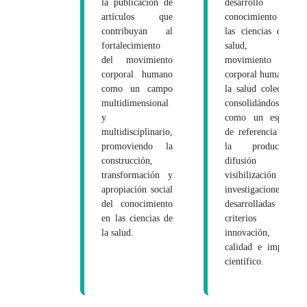
la publicación de
desarrollo del
artículos que
conocimiento en
contribuyan al
las ciencias de la
fortalecimiento
salud, el
del movimiento
movimiento
corporal humano
corporal humano y
como un campo
la salud colectiva,
multidimensional
consolidándose
y
como un espacio
multidisciplinario,
de referencia para
promoviendo la
la producción,
construcción,
difusión y
transformación y
visibilización de
apropiación social
investigaciones
del conocimiento
desarrolladas bajo
en las ciencias de
criterios de
la salud.
innovación,
calidad e impacto
científico.