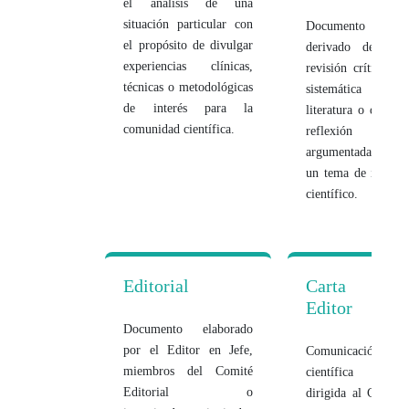
el análisis de una
situación particular con
Documento
el propósito de divulgar
derivado de una
experiencias clínicas,
revisión crítica no
técnicas o metodológicas
sistemática de la
de interés para la
literatura o de una
comunidad científica.
reflexión
argumentada sobre
un tema de interés
científico.
Editorial
Carta al
Editor
Documento elaborado
por el Editor en Jefe,
Comunicación
miembros del Comité
científica breve
Editorial o
dirigida al Comité