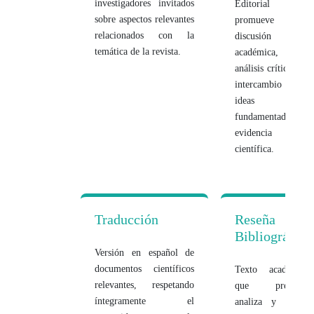
investigadores invitados
Editorial que
sobre aspectos relevantes
promueve la
relacionados con la
discusión
temática de la revista.
académica, el
análisis crítico y el
intercambio de
ideas
fundamentadas en
evidencia
científica.
Traducción
Reseña
Bibliográfica
Versión en español de
documentos científicos
Texto académico
relevantes, respetando
que presenta,
íntegramente el
analiza y evalúa