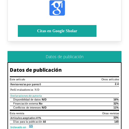
Citas en Google Sholar
Datos de publicación
Datos de publicación
Este artículo
Otros artículos
Revisores/as por pares
0
2.4
Perfil evaluadores/as N/D
Declaraciones de autoría
Disponibilidad de datos
N/D
16%
Declaraciones de autoría
Este artículo
Otros artículos
Financiación externa
No
32%
Conflictos de intereses
N/D
11%
Esta revista
Otras revistas
Artículos aceptados
41%
33%
Días para la publicación
44
145
GS
Indexado en