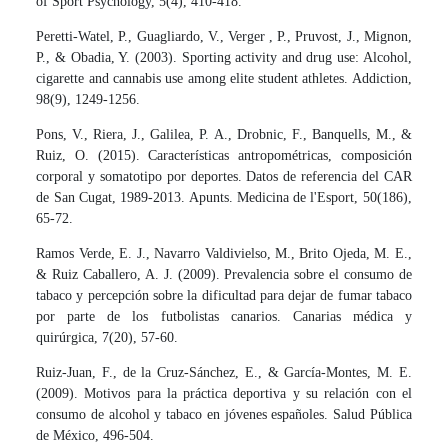
of Sport Psychology, 5(4), 410-418.
Peretti‐Watel, P., Guagliardo, V., Verger , P., Pruvost, J., Mignon,
P., & Obadia, Y. (2003). Sporting activity and drug use: Alcohol,
cigarette and cannabis use among elite student athletes. Addiction,
98(9), 1249-1256.
Pons, V., Riera, J., Galilea, P. A., Drobnic, F., Banquells, M., &
Ruiz, O. (2015). Características antropométricas, composición
corporal y somatotipo por deportes. Datos de referencia del CAR
de San Cugat, 1989-2013. Apunts. Medicina de l'Esport, 50(186),
65-72.
Ramos Verde, E. J., Navarro Valdivielso, M., Brito Ojeda, M. E.,
& Ruiz Caballero, A. J. (2009). Prevalencia sobre el consumo de
tabaco y percepción sobre la dificultad para dejar de fumar tabaco
por parte de los futbolistas canarios. Canarias médica y
quirúrgica, 7(20), 57-60.
Ruiz-Juan, F., de la Cruz-Sánchez, E., & García-Montes, M. E.
(2009). Motivos para la práctica deportiva y su relación con el
consumo de alcohol y tabaco en jóvenes españoles. Salud Pública
de México, 496-504.