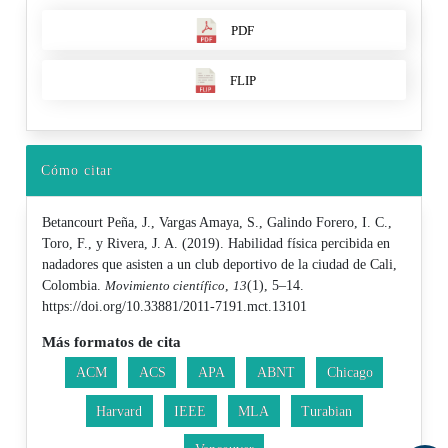
PDF
FLIP
Cómo citar
Betancourt Peña, J., Vargas Amaya, S., Galindo Forero, I. C.,
Toro, F., y Rivera, J. A. (2019). Habilidad física percibida en
nadadores que asisten a un club deportivo de la ciudad de Cali,
Colombia.
Movimiento científico
,
13
(1), 5–14.
https://doi.org/10.33881/2011-7191.mct.13101
Más formatos de cita
ACM
ACS
APA
ABNT
Chicago
Harvard
IEEE
MLA
Turabian