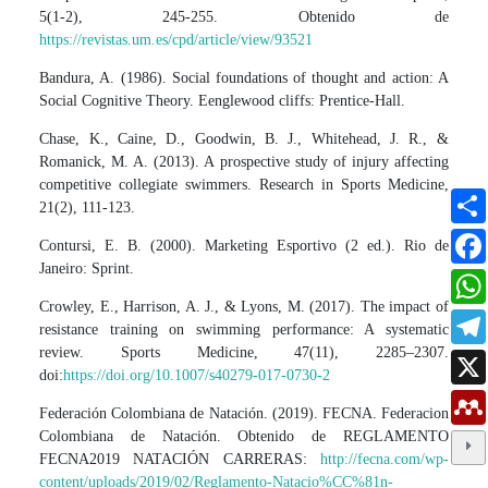
5(1-2), 245-255. Obtenido de
https://revistas.um.es/cpd/article/view/93521
Bandura, A. (1986). Social foundations of thought and action: A
Social Cognitive Theory. Eenglewood cliffs: Prentice-Hall.
Chase, K., Caine, D., Goodwin, B. J., Whitehead, J. R., &
Romanick, M. A. (2013). A prospective study of injury affecting
competitive collegiate swimmers. Research in Sports Medicine,
21(2), 111-123.
Contursi, E. B. (2000). Marketing Esportivo (2 ed.). Rio de
Janeiro: Sprint.
Crowley, E., Harrison, A. J., & Lyons, M. (2017). The impact of
resistance training on swimming performance: A systematic
review. Sports Medicine, 47(11), 2285–2307.
doi:
https://doi.org/10.1007/s40279-017-0730-2
Federación Colombiana de Natación. (2019). FECNA. Federacion
Colombiana de Natación. Obtenido de REGLAMENTO
FECNA2019 NATACIÓN CARRERAS:
http://fecna.com/wp-
content/uploads/2019/02/Reglamento-Natacio%CC%81n-