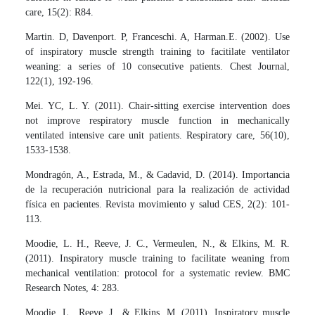
care, 15(2): R84.
Martin. D, Davenport. P, Franceschi. A, Harman.E. (2002). Use
of inspiratory muscle strength training to facitilate ventilator
weaning: a series of 10 consecutive patients. Chest Journal,
122(1), 192-196.
Mei. YC, L. Y. (2011). Chair-sitting exercise intervention does
not improve respiratory muscle function in mechanically
ventilated intensive care unit patients. Respiratory care, 56(10),
1533-1538.
Mondragón, A., Estrada, M., & Cadavid, D. (2014). Importancia
de la recuperación nutricional para la realización de actividad
física en pacientes. Revista movimiento y salud CES, 2(2): 101-
113.
Moodie, L. H., Reeve, J. C., Vermeulen, N., & Elkins, M. R.
(2011). Inspiratory muscle training to facilitate weaning from
mechanical ventilation: protocol for a systematic review. BMC
Research Notes, 4: 283.
Moodie, L., Reeve, J., & Elkins, M. (2011). Inspiratory muscle