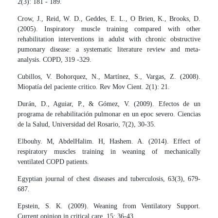
2(3): 181 - 189.
Crow, J., Reid, W. D., Geddes, E. L., O Brien, K., Brooks, D.
(2005). Inspiratory muscle training compared with other
rehabilitation interventions in adulst with chronic obstructive
pumonary disease: a systematic literature review and meta-
analysis. COPD, 319 -329.
Cubillos, V. Bohorquez, N., Martínez, S., Vargas, Z. (2008).
Miopatía del paciente critico. Rev Mov Cient. 2(1): 21.
Durán, D., Aguiar, P., & Gómez, V. (2009). Efectos de un
programa de rehabilitación pulmonar en un epoc severo. Ciencias
de la Salud, Universidad del Rosario, 7(2), 30-35.
Elbouhy. M, AbdelHalim. H, Hashem. A. (2014). Effect of
respiratory muscles training in weaning of mechanically
ventilated COPD patients.
Egyptian journal of chest diseases and tuberculosis, 63(3), 679-
687.
Epstein, S. K. (2009). Weaning from Ventilatory Support.
Current opinion in critical care, 15: 36-43.