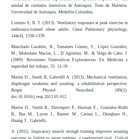
unidad de cuidados intensivos de Antioquia. Tesis de Maestría.
Unviersidad de Antioquia. Medellín-Colombia.
Lorenzo S, B. T. (2013). Ventilatory responses at peak exercise in
endurance-trained obese adults. Chest Pulmonary physiology,
144(4), 1330-1339.
Manchado Garabito, R., Tamames Gómez, S., López González,
M., Mohedano Macías, L., D´Agostino, M., & Veiga de Cabo, J.
(2009). Revisiones Sistemáticas Exploratorias. En Medicina y
seguridad del trabajo, 55: 12-19.
Martin D., Smith B, Gabrielli A. (2013). Mechanical ventilation,
diaphragm weakness and weaning: a rehabilitation perspective.
Respir Physiol Neurobiol, 189(2):
doi:10.1016/j.resp.2013.05.012.
Martin D., Smith B., Davenport P., Harman E., Gonzalez-Rothi
R., Baz M., Layon J., Banner M., Caruso L., Deoqhare H.,
Huang T., Gabrielli,
A. (2011). Inspiratory muscle strengh training improves weaning
outcome in failure to wean patients: a randomized trial. Critical