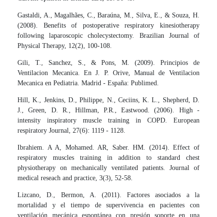
Gastaldi, A., Magalhães, C., Baraúna, M., Silva, E., & Souza, H.
(2008). Benefits of postoperative respiratory kinesiotherapy
following laparoscopic cholecystectomy. Brazilian Journal of
Physical Therapy, 12(2), 100-108.
Gili, T., Sanchez, S., & Pons, M. (2009). Principios de
Ventilacion Mecanica. En J. P. Orive, Manual de Ventilacion
Mecanica en Pediatria. Madrid - España: Publimed.
Hill, K., Jenkins, D., Philippe, N., Ceciins, K. L., Shepherd, D.
J., Green, D. R., Hillman, P.R., Eastwood. (2006). High -
intensity inspiratory muscle training in COPD. European
respiratory Journal, 27(6): 1119 - 1128.
Ibrahiem. A A, Mohamed. AR, Saber. HM. (2014). Effect of
respiratory muscles training in addition to standard chest
physiotherapy on mechanically ventilated patients. Journal of
medical reseach and practice, 3(3), 52-58.
Lizcano, D., Bermon, A. (2011). Factores asociados a la
mortalidad y el tiempo de supervivencia en pacientes con
ventilación mecánica espontánea con presión soporte en una