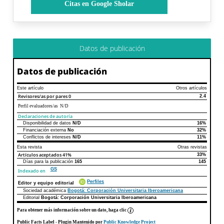
Citas en Google Sholar
Datos de publicación
Datos de publicación
Este artículo
Otros artículos
Revisores/as por pares
0
2.4
Perfil evaluadores/as N/D
Declaraciones de autoría
Disponibilidad de datos
N/D
16%
Declaraciones de autoría
Este artículo
Otros artículos
Financiación externa
No
32%
Conflictos de intereses
N/D
11%
Esta revista
Otras revistas
Artículos aceptados
41%
33%
Días para la publicación
165
145
GS
Indexado en
Perfiles
Editor y equipo editorial
Sociedad académica
Bogotá: Corporación Universitaria Iberoamericana
Editorial
Bogotá: Corporación Universitaria Iberoamericana
Para obtener más información sobre un dato, haga clic
Public Facts Label
- Plugin Mantenido por
Public Knowledge Project