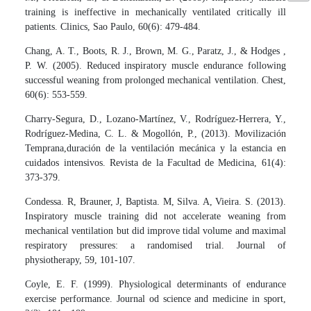
training is ineffective in mechanically ventilated critically ill
patients. Clinics, Sao Paulo, 60(6): 479-484.
Chang, A. T., Boots, R. J., Brown, M. G., Paratz, J., & Hodges ,
P. W. (2005). Reduced inspiratory muscle endurance following
successful weaning from prolonged mechanical ventilation. Chest,
60(6): 553-559.
Charry-Segura, D., Lozano-Martínez, V., Rodríguez-Herrera, Y.,
Rodríguez-Medina, C. L. & Mogollón, P., (2013). Movilización
Temprana,duración de la ventilación mecánica y la estancia en
cuidados intensivos. Revista de la Facultad de Medicina, 61(4):
373-379.
Condessa. R, Brauner, J, Baptista. M, Silva. A, Vieira. S. (2013).
Inspiratory muscle training did not accelerate weaning from
mechanical ventilation but did improve tidal volume and maximal
respiratory pressures: a randomised trial. Journal of
physiotherapy, 59, 101-107.
Coyle, E. F. (1999). Physiological determinants of endurance
exercise performance. Journal od science and medicine in sport,