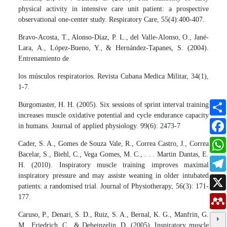
physical activity in intensive care unit patient: a prospective
observational one-center study. Respiratory Care, 55(4):400-407.
Bravo-Acosta, T., Alonso-Díaz, P. L., del Valle-Alonso, O., Jané-
Lara, A., López-Bueno, Y., & Hernández-Tapanes, S. (2004).
Entrenamiento de
los músculos respiratorios. Revista Cubana Medica Militar, 34(1),
1-7.
Burgomaster, H. H. (2005). Six sessions of sprint interval training
increases muscle oxidative potential and cycle endurance capacity
in humans. Journal of applied physiology. 99(6): 2473-7
Cader, S. A., Gomes de Souza Vale, R., Correa Castro, J., Correa
Bacelar, S., Biehl, C., Vega Gomes, M. C., . . . Martin Dantas, E.
H. (2010). Inspiratory muscle training improves maximal
inspiratory pressure and may assiste weaning in older intubated
patients: a randomised trial. Journal of Physiotherapy, 56(3): 171-
177.
Caruso, P., Denari, S. D., Ruiz, S. A., Bernal, K. G., Manfrin, G.
M., Friedrich, C., & Deheinzelin, D. (2005). Inspiratory muscle