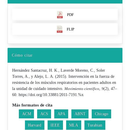
PDF
FLIP
Cómo citar
Hernández Santacruz, H. K., Laverde Moreno, C., Soler
Torres, A., y Alejo, L. A. (2015). Intervención en la fuerza de
resistencia de los músculos respiratorios en pacientes adultos en
la unidad de cuidado intensivo.
Movimiento científico
,
9
(2), 47–
60. https://doi.org/10.33881/2011-7191.%x
Más formatos de cita
ACM
ACS
APA
ABNT
Chicago
Harvard
IEEE
MLA
Turabian