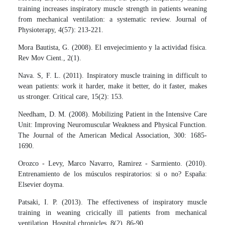
training increases inspiratory muscle strength in patients weaning
from mechanical ventilation: a systematic review. Journal of
Physioterapy, 4(57): 213-221.
Mora Bautista, G. (2008). El envejecimiento y la actividad física.
Rev Mov Cient., 2(1).
Nava. S, F. L. (2011). Inspiratory muscle training in difficult to
wean patients: work it harder, make it better, do it faster, makes
us stronger. Critical care, 15(2): 153.
Needham, D. M. (2008). Mobilizing Patient in the Intensive Care
Unit: Improving Neuromuscular Weakness and Physical Function.
The Journal of the American Medical Association, 300: 1685-
1690.
Orozco - Levy, Marco Navarro, Ramirez - Sarmiento. (2010).
Entrenamiento de los músculos respiratorios: si o no? España:
Elsevier doyma.
Patsaki, I. P. (2013). The effectiveness of inspiratory muscle
training in weaning cricically ill patients from mechanical
ventilation. Hospital chronicles, 8(2), 86-90.