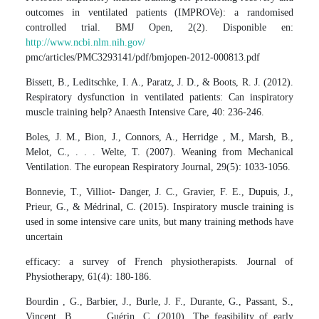
outcomes in ventilated patients (IMPROVe): a randomised
controlled trial. BMJ Open, 2(2). Disponible en:
http://www.ncbi.nlm.nih.gov/
pmc/articles/PMC3293141/pdf/bmjopen-2012-000813.pdf
Bissett, B., Leditschke, I. A., Paratz, J. D., & Boots, R. J. (2012).
Respiratory dysfunction in ventilated patients: Can inspiratory
muscle training help? Anaesth Intensive Care, 40: 236-246.
Boles, J. M., Bion, J., Connors, A., Herridge , M., Marsh, B.,
Melot, C., . . . Welte, T. (2007). Weaning from Mechanical
Ventilation. The european Respiratory Journal, 29(5): 1033-1056.
Bonnevie, T., Villiot- Danger, J. C., Gravier, F. E., Dupuis, J.,
Prieur, G., & Médrinal, C. (2015). Inspiratory muscle training is
used in some intensive care units, but many training methods have
uncertain
efficacy: a survey of French physiotherapists. Journal of
Physiotherapy, 61(4): 180-186.
Bourdin , G., Barbier, J., Burle, J. F., Durante, G., Passant, S.,
Vincent, B., . . . Guérin, C. (2010). The feasibility of early