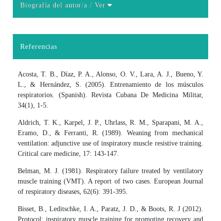
Biografía del autor/a
/ Ver
Detalles del artículo
Referencias
Acosta, T. B., Díaz, P. A., Alonso, O. V., Lara, A. J., Bueno, Y.
L., & Hernández, S. (2005). Entrenamiento de los músculos
respiratorios. (Spanish). Revista Cubana De Medicina Militar,
34(1), 1-5.
Aldrich, T. K., Karpel, J. P., Uhrlass, R. M., Sparapani, M. A.,
Eramo, D., & Ferranti, R. (1989). Weaning from mechanical
ventilation: adjunctive use of inspiratory muscle resistive training.
Critical care medicine, 17: 143-147.
Belman, M. J. (1981). Respiratory failure treated by ventilatory
muscle training (VMT). A report of two cases. European Journal
of respiratory diseases, 62(6): 391-395.
Bisset, B., Leditschke, I. A., Paratz, J. D., & Boots, R. J (2012).
Protocol: inspiratory muscle training for promoting recovery and