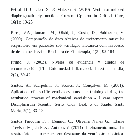
Petrof, B. J., Jaber, S., & Matecki, S. (2010). Ventilator-induced
diaphragmatic dysfunction. Current Opinion in Critical Care,
16(1): 19-25.
Pires, V.A., Jamami M., Oishi, J., Costa, D., Baldissera, V.
(2000). Comparação de duas técnicas de treinamento muscular
respiratório em pacientes sob ventilação mecânica com insucesso
de desmame. Revista Brasileira de Fisioterapia, 4(2), 93-104.
Primo, J. (2003). Niveles de evidencia y grados de
recomendación (I/II. Enfermedad Inflamatoria Intestinal al día,
2(2), 39-42.
Santos, A., Scarpelini, F., Soares, J., Gonçalves, M. (2001).
Aplication of specific ventilatory muscular training during the
extubation process of mechanical ventialtion - A case report.
Disciplinarum Scientia. Série: Ciên. Biol. e da Saúde, Santa
Maria, 2(1), 33-40.
Santos Pascotini F, , Denardi C., Oliveira Nunes G., Elaine
Trevisan M., da Pieve Antunes V. (2014). Treinamento muscular
respiratório em pacientes em desmame da ventilação mecânica.