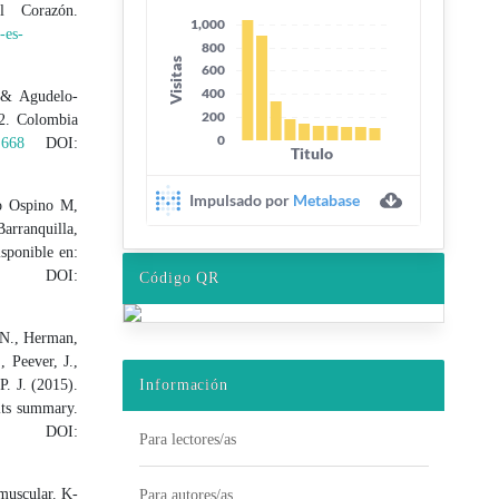
l Corazón.
-es-
 & Agudelo-
02. Colombia
.668
DOI:
ro Ospino M,
Barranquilla,
sponible en:
I:
Código QR
 N., Herman,
 Peever, J.,
Información
P. J. (2015).
lts summary.
DOI:
Para lectores/as
muscular. K-
Para autores/as