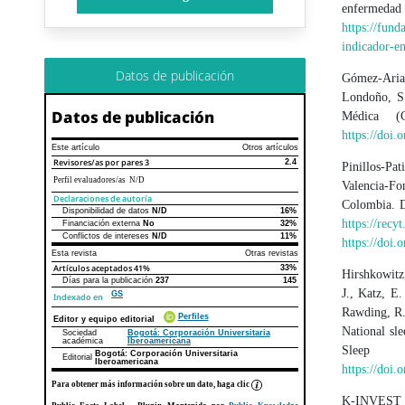
enfermeda
https://fun
indicador-e
Datos de publicación
Gómez-Aria
Londoño, S.
Datos de publicación
Médica (
https://doi
Este artículo
Otros artículos
Revisores/as por pares
3
2.4
Pinillos-Pa
Perfil evaluadores/as N/D
Valencia-Fon
Declaraciones de autoría
Colombia. D
Disponibilidad de datos
N/D
16%
Declaraciones de autoría
Este artículo
Otros artículos
https://recy
Financiación externa
No
32%
Conflictos de intereses
N/D
11%
https://doi.
Esta revista
Otras revistas
Artículos aceptados
41%
33%
Hirshkowitz
Días para la publicación
237
145
J., Katz, E
GS
Indexado en
Rawding, R.,
Perfiles
Editor y equipo editorial
National sl
Sociedad
Bogotá: Corporación Universitaria
académica
Iberoamericana
Sleep
Bogotá: Corporación Universitaria
Editorial
Iberoamericana
https://doi.
Para obtener más información sobre un dato, haga clic
K-INVEST Mé