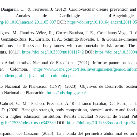
Daugareil, C., & Ferrieres, J. (2012). Cardiovascular disease prevention and
ations. Annales de Cardiologie et d’Angeiologie
org/10.1016/j.ancard.2011.05.007
DOI:
https://doi.org/10.1016/j.ancard.2011.0
íguez, M., Ramírez-Vélez, R., Correa-Bautista, J. E., Castellanos-Vega, R. de
 González-Ruíz, K., Carrillo, H. A., Schmidt-Riovalle, J., & González-Jiméne
 of muscular fitness and body fatness with cardiometabolic risk factors: 
ents, 10(11).
https://doi.org/10.3390/nu10111742
DOI:
https://doi.org/10.3390
o Administrativo Nacional de Estadística. (2021). Informe panorama soci
 en Colombia.
https://www.dane.gov.co/files/investigaciones/genero/info
ciodemografico-juventud-en-colombia.pdf
to Nacional de Planeación (DNP). (2023). Objetivos de Desarrollo Sosten
o Nacional de Planeación.
https://ods.dnp.gov.co/
Gabriel, C. M., Pacheco-Preciado, A. R., Franco-Escobar, C., Petro, J. 
. D. (2020). Handgrip strength, body composition, physical activity and food
of a higher education institution. Revista Facultad Nacional de Salud Púb
.org/10.17533/udea.rfnsp.e342389
DOI:
https://doi.org/10.17533/udea.rfnsp.e34
Española del Corazón. (2023). La medida del perímetro abdominal es un i