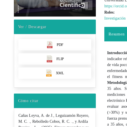
Universidad 
https://orcid
Roles:
Investigación
Ver / Descargar
Resumen
PDF
Introducci
indicador re
FLIP
de vida poco
enfermedades
XML
el fitness 
Metodolog
35 años. S
mediciones 
electrónico
Cómo citar
evaluar aso
(>30%) y se
Cañas Leyva, A. de J., Leguizamón Royero,
fuerza prens
M. C. ., Rebolledo Cobos, R. C. ., y Ardila
a 35 años, 