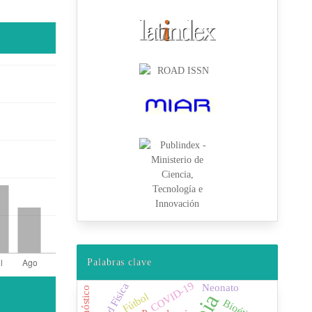
Palabras clave
COVID-19
Neonato
Diagnóstico
Fútbol
Bioética