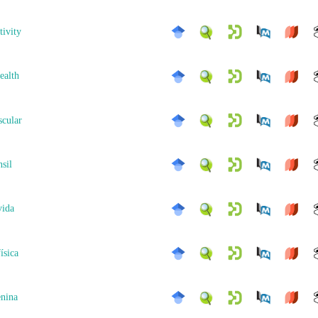
tivity
ealth
scular
nsil
vida
ísica
enina