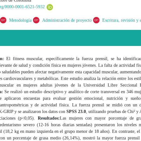
Libre de Colombia
.org/0000-0001-6521-5932
Metodología
Administración de proyecto
Escritura, revisión y 
ón:
El fitness muscular, específicamente la fuerza prensil, se ha identifi
levante de salud y condición física en mujeres jóvenes. La falta de actividad fís
 saludables pueden afectar negativamente esta capacidad muscular, aumentando
 cardiovasculares y metabólicas. Este estudio analiza la relación entre los esti
muscular en mujeres adultas jóvenes de la Universidad Libre Seccional B
ía:
Se realizó un estudio descriptivo y analítico de corte transversal en 346 mu
e aplicaron encuestas para evaluar gestión emocional, nutrición y sueño
antropométricas y de actividad física. La fuerza prensil se midió con un
 K-GRIP y se analizaron los datos con
SPSS 23.0
, utilizando pruebas de Chi² 
ciaciones (p<0,05).
Resultados:
Las mujeres con mayor porcentaje de gra
dentarismo severo (12-16 horas diarias sentadas) presentaron los niveles 
il (18,2 kg en mano izquierda en el grupo menor de 18 años). En contraste, e
con un porcentaje de grasa medio (26,14%), mostró la mayor fuerza prensil