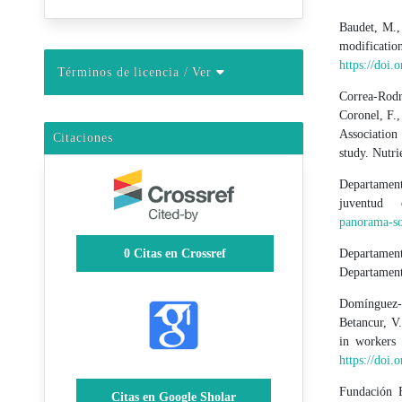
Baudet, M., 
modific
https://doi.
Términos de licencia
/ Ver
Correa-Rodr
Coronel, F.,
Association
Citaciones
study. Nutri
Departament
juventud
panorama-so
0
Citas en Crossref
Departamen
Departament
Domínguez-
Betancur, V
in workers 
https://doi
Fundación 
Citas en Google Sholar