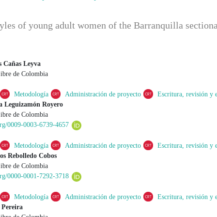
styles of young adult women of the Barranquilla sectiona
us Cañas Leyva
Libre de Colombia
 principal del artículo
Metodología
Administración de proyecto
Escritura, revisión y 
a Leguizamón Royero
Libre de Colombia
.org/0009-0003-6739-4657
Metodología
Administración de proyecto
Escritura, revisión y 
os Rebolledo Cobos
Libre de Colombia
.org/0000-0001-7292-3718
Metodología
Administración de proyecto
Escritura, revisión y 
 Pereira