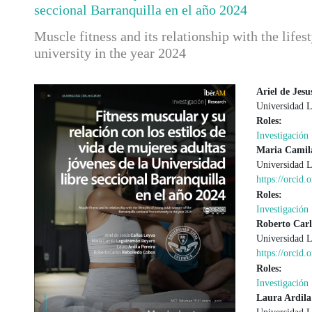
seccional Barranquilla en el año 2024
Muscle fitness and its relationship with the life
university in the year 2024
Ariel de Jes
Universidad 
Barra lateral del artículo
Contenido
Roles:
Investigación
Maria Camil
Universidad 
https://orcid
Roles:
Investigación
Roberto Carl
Universidad 
https://orcid
Roles:
Investigación
Laura Ardila