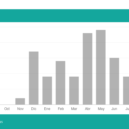
as
el artículo