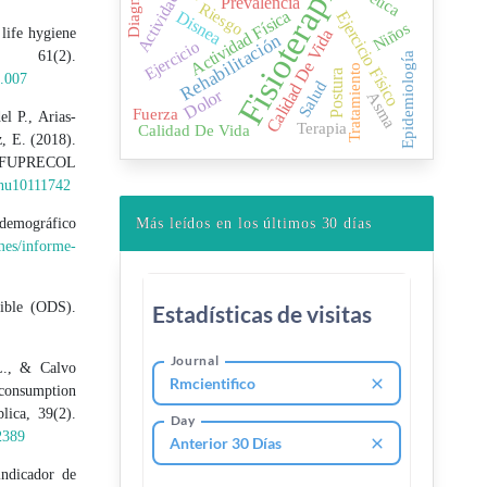
Actividad Física
Fisioterapia
Prevalencia
Riesgo
Actividad Física
Ejercicio Físico
Disnea
Niños
 life hygiene
Calidad De Vida
Rehabilitación
Ejercicio
, 61(2).
Epidemiología
Tratamiento
Postura
5.007
Salud
Dolor
Asma
Fuerza
l P., Arias-
Terapia
Calidad De Vida
z, E. (2018).
The FUPRECOL
/nu10111742
Más leídos en los últimos 30 días
odemográfico
rmes/informe-
ible (ODS).
L., & Calvo
 consumption
lica, 39(2).
2389
ndicador de