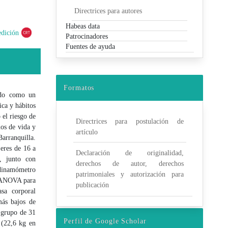
Directrices para autores
Habeas data
edición
Patrocinadores
Fuentes de ayuda
Formatos
cado como un
ica y hábitos
 el riesgo de
Directrices para postulación de
los de vida y
artículo
arranquilla.
jeres de 16 a
Declaración de originalidad,
, junto con
derechos de autor, derechos
 dinamómetro
patrimoniales y autorización para
y ANOVA para
publicación
sa corporal
más bajos de
l grupo de 31
Perfil de Google Scholar
 (22,6 kg en