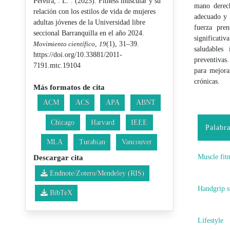
Pereira, . L. . (2025). Fitness muscular y su
mano derech
relación con los estilos de vida de mujeres
adecuado y 
adultas jóvenes de la Universidad libre
fuerza pren
seccional Barranquilla en el año 2024.
significativ
Movimiento científico
,
19
(1), 31–39.
saludables 
https://doi.org/10.33881/2011-
preventivas
7191.mtc.19104
para mejora
crónicas.
Más formatos de cita
ACM
ACS
APA
ABNT
Chicago
Harvard
IEEE
Palabra
MLA
Turabian
Vancouver
Muscle fit
Descargar cita
Endnote/Zotero/Mendeley (RIS)
Handgrip s
BibTeX
Lifestyle