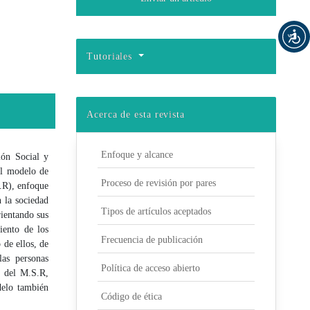
Tutoriales
Acerca de esta revista
Enfoque y alcance
ión Social y
El modelo de
Proceso de revisión por pares
.R), enfoque
 la sociedad
Tipos de artículos aceptados
rientando sus
iento de los
Frecuencia de publicación
 de ellos, de
as personas
Política de acceso abierto
s del M.S.R,
delo también
Código de ética