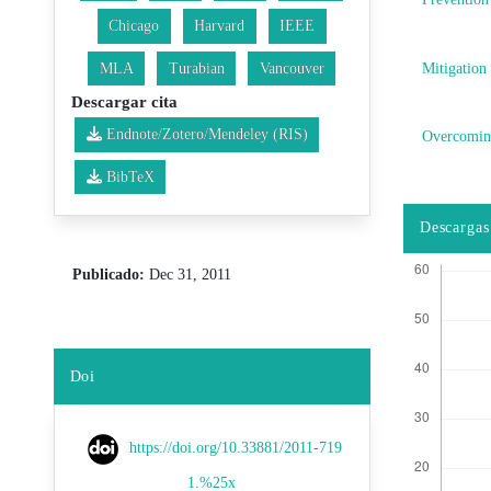
Chicago
Harvard
IEEE
Mitigation
MLA
Turabian
Vancouver
Descargar cita
Endnote/Zotero/Mendeley (RIS)
Overcomi
BibTeX
Descargas
Publicado:
Dec 31, 2011
Doi
https://doi.org/10.33881/2011-719
1.%25x