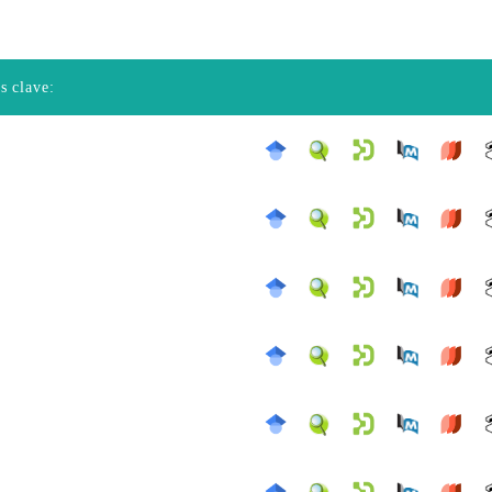
s clave:
n
n