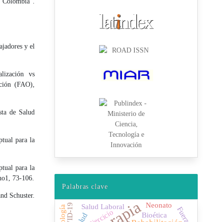
n Colombia”.
ajadores y el
lización vs
ación (FAO),
sta de Salud
tual para la
tual para la
 no1, 73-106.
Palabras clave
and Schuster.
Neonato
COVID-19
Salud Laboral
Fuerza
Ejercicio
Bioética
Salud