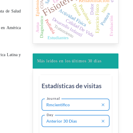
Fisioterapia
Epidemiología
Rehabilitación
Niños
Disnea
Dolor
Prevalencia
Ejercicio Físico
Actividad Física
sta de Salud
Postura
Evaluación
Diagnóstico
Desarrollo Infantil
Calidad De Vida
Pediatría
Asma
Tratamiento
n en América
Estudiantes
rica Latina y
Más leídos en los últimos 30 días