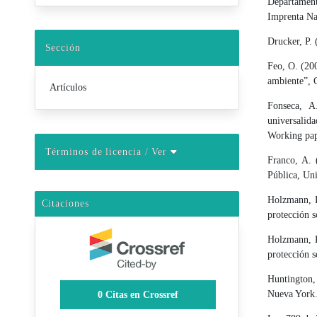
Departament
Imprenta Na
Drucker, P. 
Sección
Feo, O. (200
ambiente”, C
Artículos
Fonseca, A
universalid
Working pap
Términos de licencia
/ Ver
Franco, A. 
Pública, Un
Holzmann, R
Citaciones
protección 
Holzmann, R
protección s
Huntington, 
Nueva York
0
Citas en Crossref