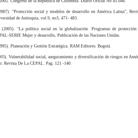
2002. Congreso de la República de Colombia. Diario Oficial No 45.046.
2007). “Protección social y modelos de desarrollo en América Latina”, Revi
versidad de Antioquia, vol.9, no3, 471- 483.
 (2005). “La política social en la globalización. Programas de protecció
PAL-SERIE Mujer y desarrollo, Publicación de las Naciones Unidas.
1995). Planeación y Gestión Estratégica. RAM Editores. Bogotá.
03). Vulnerabilidad social, aseguramiento y diversificación de riesgos en Amé
En: Revista De La CEPAL. Pag. 121 -140.