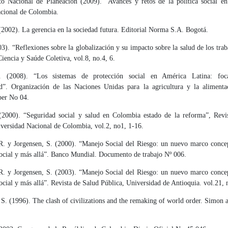
o Nacional de Planeación (2009). “Avances y retos de la política social e
cional de Colombia.
(2002). La gerencia en la sociedad futura. Editorial Norma S.A. Bogotá.
3). “Reflexiones sobre la globalización y su impacto sobre la salud de los trab
iencia y Saúde Coletiva, vol.8, no.4, 6.
. (2008). “Los sistemas de protección social en América Latina: foca
ad”. Organización de las Naciones Unidas para la agricultura y la aliment
er No 04.
(2000). “Seguridad social y salud en Colombia estado de la reforma”, Revi
iversidad Nacional de Colombia, vol.2, no1, 1-16.
. y Jorgensen, S. (2000). “Manejo Social del Riesgo: un nuevo marco concep
social y más allá”. Banco Mundial. Documento de trabajo Nº 006.
. y Jorgensen, S. (2003). “Manejo Social del Riesgo: un nuevo marco concep
ocial y más allá”. Revista de Salud Pública, Universidad de Antioquia. vol.21,
S. (1996). The clash of civilizations and the remaking of world order. Simon 
.