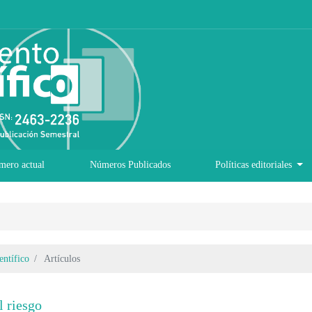
mero actual
Números Publicados
Políticas editoriales
ntífico
Artículos
l riesgo