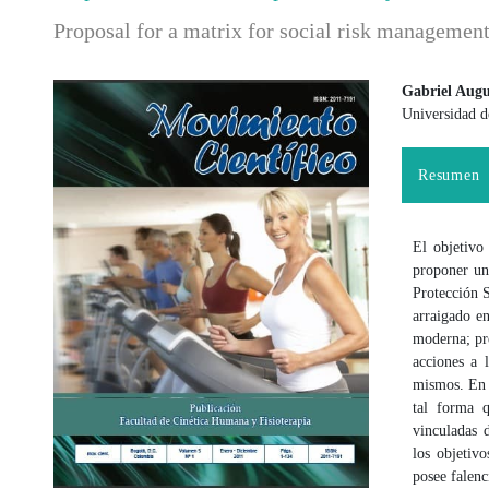
Proposal for a matrix for social risk managemen
Gabriel Augu
Universidad d
Barra lateral del artículo
Contenido
Resumen
El objetivo
proponer un
Protección 
arraigado e
moderna; pre
acciones a 
mismos. En ú
tal forma 
vinculadas 
los objetiv
posee falenc