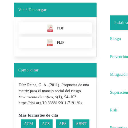
Ver / Descargar
Palabra
PDF
Riesgo
FLIP
Prevenció
Cómo citar
Mitigación
Díaz Reina, G. A. (2011). Propuesta de una
matriz para el manejo social del riesgo.
Superació
Movimiento científico
,
5
(1), 94–103.
https://doi.org/10.33881/2011-7191.%x
Risk
Más formatos de cita
ACM
ACS
APA
ABNT
Prevention