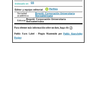
GS
Indexado en
Perfiles
Editor y equipo editorial
Sociedad
Bogotá: Corporación Universitaria
académica
Iberoamericana
Bogotá: Corporación Universitaria
Editorial
Iberoamericana
Para obtener más información sobre un dato, haga clic
Public Facts Label
- Plugin Mantenido por
Public Knowledge
Project