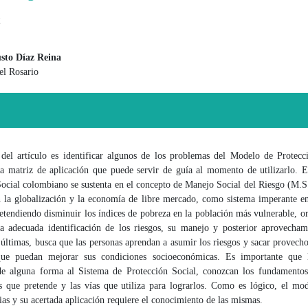
t
sto Díaz Reina
el Rosario
 principal del artículo
 del artículo es identificar algunos de los problemas del Modelo de Protecc
a matriz de aplicación que puede servir de guía al momento de utilizarlo. 
Social colombiano se sustenta en el concepto de Manejo Social del Riesgo (M.S
n la globalización y la economía de libre mercado, como sistema imperante en
tendiendo disminuir los índices de pobreza en la población más vulnerable, o
la adecuada identificación de los riesgos, su manejo y posterior aprovecham
ltimas, busca que las personas aprendan a asumir los riesgos y sacar provecho
que puedan mejorar sus condiciones socioeconómicas. Es importante que l
de alguna forma al Sistema de Protección Social, conozcan los fundamento
os que pretende y las vías que utiliza para lograrlos. Como es lógico, el mo
ias y su acertada aplicación requiere el conocimiento de las mismas.