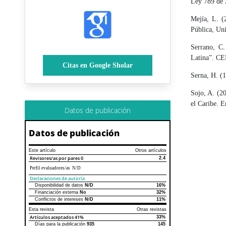
Ley 789 de 
Mejía, L. (
Pública, Uni
Serrano, C.
Latina”. CE
Citas en Google Sholar
Serna, H. (
Sojo, A. (20
el Caribe. 
Datos de publicación
Datos de publicación
Este artículo
Otros artículos
Revisores/as por pares
0
2.4
Perfil evaluadores/as N/D
Declaraciones de autoría
Disponibilidad de datos
N/D
16%
Declaraciones de autoría
Este artículo
Otros artículos
Financiación externa
No
32%
Conflictos de intereses
N/D
11%
Esta revista
Otras revistas
Artículos aceptados
41%
33%
Días para la publicación
935
145