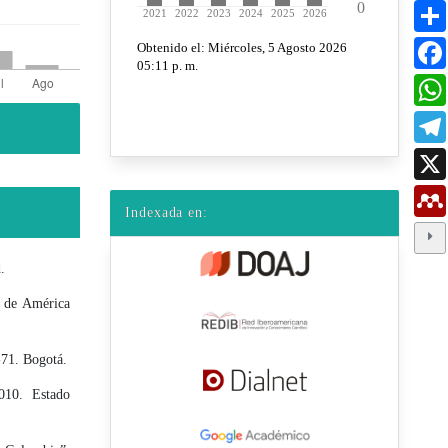
Indexada en:
.
e de América
71. Bogotá.
010. Estado