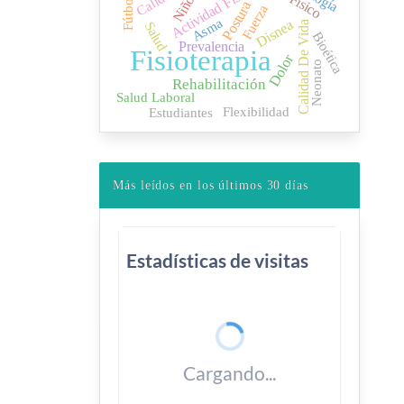
Actividad Física
Niños
Fútbol
Postura
Fuerza
Asma
Disnea
Salud
Calidad De Vida
Bioética
Prevalencia
Fisioterapia
Dolor
Neonato
Rehabilitación
Salud Laboral
Flexibilidad
Estudiantes
Más leídos en los últimos 30 días