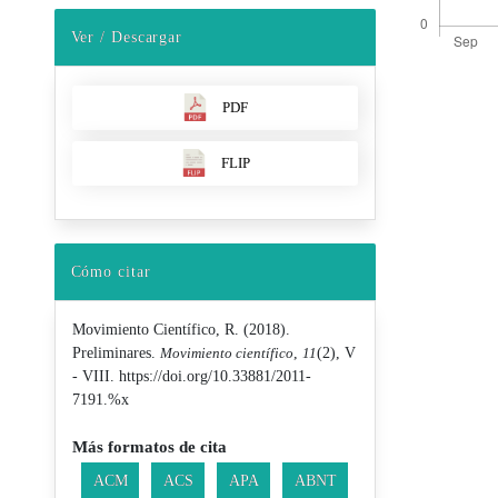
Ver / Descargar
PDF
Detalles d
FLIP
Cómo citar
Movimiento Científico, R. (2018).
Preliminares.
Movimiento científico
,
11
(2), V
- VIII. https://doi.org/10.33881/2011-
7191.%x
Más formatos de cita
ACM
ACS
APA
ABNT