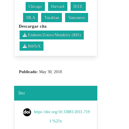
Chicago
Harvard
IEEE
MLA
Turabian
Vancouver
Descargar cita
Endnote/Zotero/Mendeley (RIS)
BibTeX
Publicado:
May 30, 2018
Doi
https://doi.org/10.33881/2011-719
1.%25x