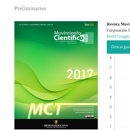
Preliminaries
Revista Movi
Corporación U
Barra lateral del artículo
Contenido
Perfil Google
Descargas