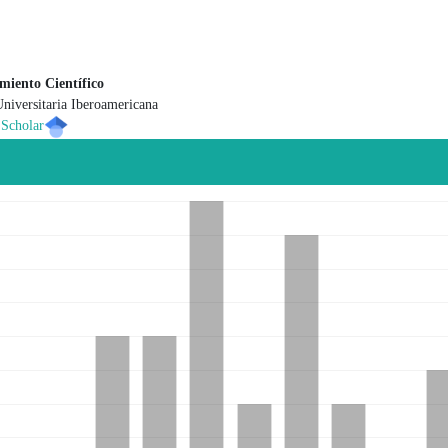
miento Científico
niversitaria Iberoamericana
 principal del artículo
 Scholar