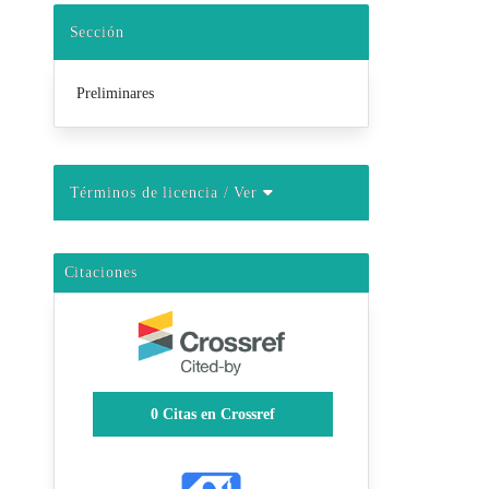
Sección
Preliminares
Términos de licencia
/ Ver
Citaciones
0
Citas en Crossref