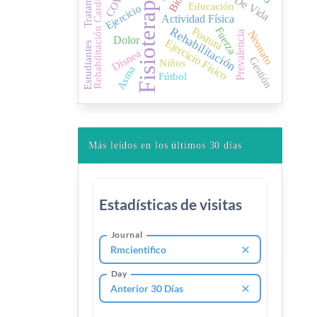
Tratamiento
Fisioterapia
Rehabilitación Cardiaca
Educación
Ejercicio
Actividad Física
Fuerza
Postura
Rehabilitación
Neonato
Prevalencia
Dolor
Ejercicio Físico
Estudiantes
Disnea
Gestión
Niños
Asma
Fútbol
Más leídos en los últimos 30 días