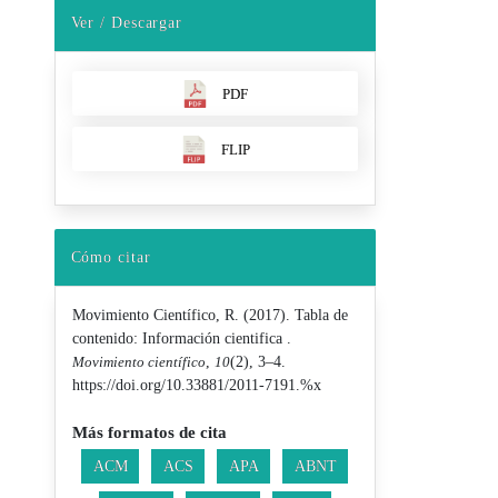
Ver / Descargar
Detalles d
PDF
FLIP
Cómo citar
Movimiento Científico, R. (2017). Tabla de
contenido: Información cientifica .
Movimiento científico
,
10
(2), 3–4.
https://doi.org/10.33881/2011-7191.%x
Más formatos de cita
ACM
ACS
APA
ABNT