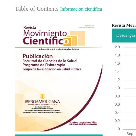
Table of Contents
Información cientifica
Revista Movi
Barra lateral del artículo
Contenido
Descargas