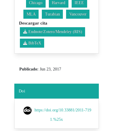
Chicago
Harvard
IEEE
MLA
Turabian
Vancouver
Descargar cita
Endnote/Zotero/Mendeley (RIS)
BibTeX
Publicado:
Jun 23, 2017
Doi
https://doi.org/10.33881/2011-719
1.%25x