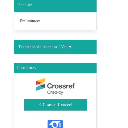
Sección
Preliminares
Términos de licencia
/ Ver
Citaciones
0
Citas en Crossref