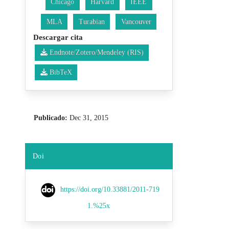
Chicago
Harvard
IEEE
MLA
Turabian
Vancouver
Descargar cita
Endnote/Zotero/Mendeley (RIS)
BibTeX
Publicado:
Dec 31, 2015
Doi
https://doi.org/10.33881/2011-719
1.%25x