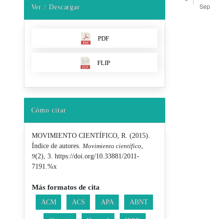
Ver / Descargar
Detalles d
PDF
FLIP
Cómo citar
MOVIMIENTO CIENTÍFICO, R. (2015).
Índice de autores.
Movimiento científico
,
9
(2), 3. https://doi.org/10.33881/2011-
7191.%x
Más formatos de cita
ACM
ACS
APA
ABNT