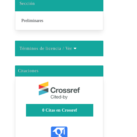
Sección
Preliminares
Términos de licencia
/ Ver
Citaciones
0
Citas en Crossref