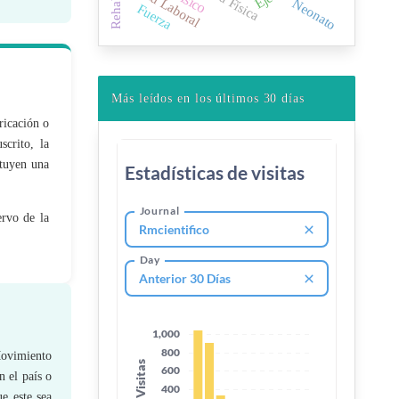
Salud Laboral
Neonato
Fuerza
Más leídos en los últimos 30 días
ricación o
scrito, la
ituyen una
ervo de la
Movimiento
n el país o
e este sea