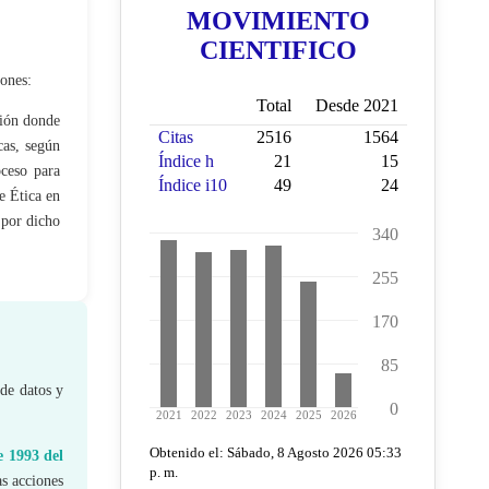
iones:
ción donde
cas, según
oceso para
e Ética en
 por dicho
 de datos y
e 1993 del
as acciones