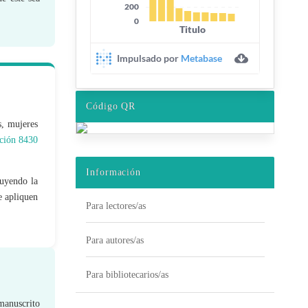
Código QR
s, mujeres
ción 8430
Información
luyendo la
e apliquen
Para lectores/as
Para autores/as
Para bibliotecarios/as
 manuscrito