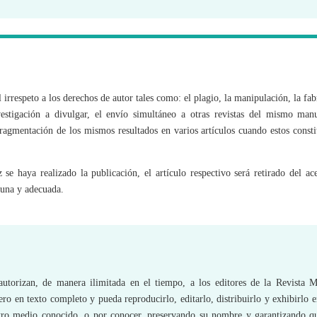
 irrespeto a los derechos de autor tales como: el plagio, la manipulación, la fab
estigación a divulgar, el envío simultáneo a otras revistas del mismo manu
 fragmentación de los mismos resultados en varios artículos cuando estos const
 se haya realizado la publicación, el artículo respectivo será retirado del ac
tuna y adecuada.
 autorizan, de manera ilimitada en el tiempo, a los editores de la Revista 
o en texto completo y pueda reproducirlo, editarlo, distribuirlo y exhibirlo e
otro medio conocido, o por conocer, preservando su nombre y garantizando qu