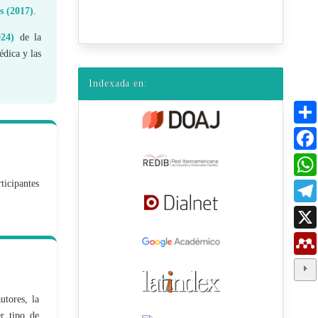
s (2017)
.
024)
de la
dica y las
Indexada en:
ticipantes
utores, la
er tipo de