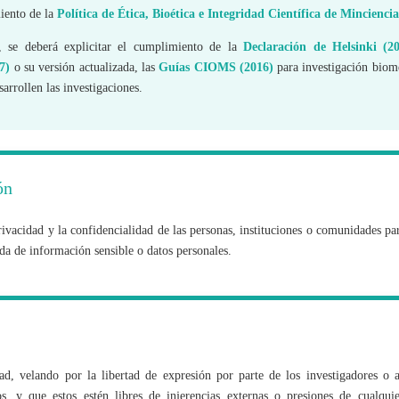
iento de la
Política de Ética, Bioética e Integridad Científica de Minciencia
es, se deberá explicitar el cumplimiento de la
Declaración de Helsinki (2
7)
o su versión actualizada, las
Guías CIOMS (2016)
para investigación biomé
sarrollen las investigaciones.
ón
rivacidad y la confidencialidad de las personas, instituciones o comunidades par
da de información sensible o datos personales.
d, velando por la libertad de expresión por parte de los investigadores o a
os, y que estos estén libres de injerencias externas o presiones de cualqui