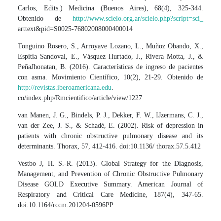
Carlos, Edits.) Medicina (Buenos Aires), 68(4), 325-344.
Obtenido de
http://www.scielo.org.ar/scielo.php?script=sci_
arttext&pid=S0025-76802008000400014
Tonguino Rosero, S., Arroyave Lozano, L., Muñoz Obando, X.,
Espitia Sandoval, E., Vásquez Hurtado, J., Rivera Motta, J., &
PeñaJhonatan, B. (2016). Características de ingreso de pacientes
con asma. Movimiento Científico, 10(2), 21-29. Obtenido de
http://revistas.iberoamericana.edu
.
co/index.php/Rmcientifico/article/view/1227
van Manen, J. G., Bindels, P. J., Dekker, F. W., IJzermans, C. J.,
van der Zee, J. S., & Schadé, E. (2002). Risk of depression in
patients with chronic obstructive pulmonary disease and its
determinants. Thorax, 57, 412-416. doi:10.1136/ thorax.57.5.412
Vestbo J, H. S.-R. (2013). Global Strategy for the Diagnosis,
Management, and Prevention of Chronic Obstructive Pulmonary
Disease GOLD Executive Summary. American Journal of
Respiratory and Critical Care Medicine, 187(4), 347-65.
doi:10.1164/rccm.201204-0596PP