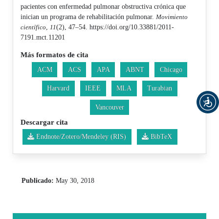
pacientes con enfermedad pulmonar obstructiva crónica que
inician un programa de rehabilitación pulmonar.
Movimiento
científico
,
11
(2), 47–54. https://doi.org/10.33881/2011-
7191.mct.11201
Más formatos de cita
ACM
ACS
APA
ABNT
Chicago
Harvard
IEEE
MLA
Turabian
Vancouver
Descargar cita
Endnote/Zotero/Mendeley (RIS)
BibTeX
Publicado:
May 30, 2018