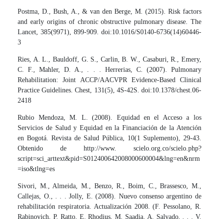
Postma, D., Bush, A., & van den Berge, M. (2015). Risk factors
and early origins of chronic obstructive pulmonary disease. The
Lancet, 385(9971), 899-909. doi:10.1016/S0140-6736(14)60446-
3
Ries, A. L., Bauldoff, G. S., Carlin, B. W., Casaburi, R., Emery,
C. F., Mahler, D. A., . . . Herrerias, C. (2007). Pulmonary
Rehabilitation: Joint ACCP/AACVPR Evidence-Based Clinical
Practice Guidelines. Chest, 131(5), 4S-42S. doi:10.1378/chest.06-
2418
Rubio Mendoza, M. L. (2008). Equidad en el Acceso a los
Servicios de Salud y Equidad en la Financiación de la Atención
en Bogotá. Revista de Salud Pública, 10(1 Suplemento), 29-43.
Obtenido de http://www. scielo.org.co/scielo.php?
script=sci_arttext&pid=S012400642008000600004&lng=en&nrm
=iso&tlng=es
Sivori, M., Almeida, M., Benzo, R., Boim, C., Brassesco, M.,
Callejas, O., . . . Jolly, E. (2008). Nuevo consenso argentino de
rehabilitación respiratoria. Actualización 2008. (F. Pessolano, R.
Rabinovich, P. Ratto, E. Rhodius, M. Saadia, A. Salvado, . . . V.