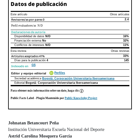
Datos de publicación
Este artículo
Otros artículos
Revisores/as por pares
0
2.4
Perfil evaluadores/as N/D
Declaraciones de autoría
Disponibilidad de datos
N/D
16%
Declaraciones de autoría
Este artículo
Otros artículos
Financiación externa
No
32%
Conflictos de intereses
N/D
11%
Esta revista
Otras revistas
Artículos aceptados
41%
33%
Días para la publicación
4
145
GS
Indexado en
Perfiles
Editor y equipo editorial
Sociedad académica
Bogotá: Corporación Universitaria Iberoamericana
Editorial
Bogotá: Corporación Universitaria Iberoamericana
Para obtener más información sobre un dato, haga clic
Public Facts Label
- Plugin Mantenido por
Public Knowledge Project
Johnatan Betancourt Peña
Institución Universitaria Escuela Nacional del Deporte
Contenido principal del artículo
Astrid Carolina Mosquera García