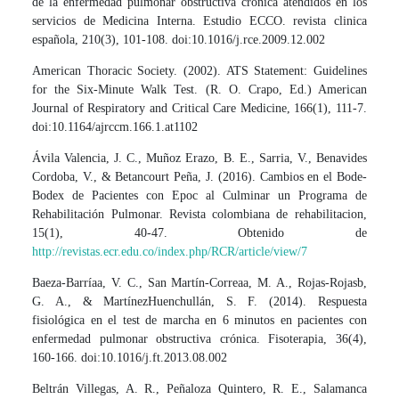
de la enfermedad pulmonar obstructiva cronica atendidos en los
servicios de Medicina Interna. Estudio ECCO. revista clinica
española, 210(3), 101-108. doi:10.1016/j.rce.2009.12.002
American Thoracic Society. (2002). ATS Statement: Guidelines
for the Six-Minute Walk Test. (R. O. Crapo, Ed.) American
Journal of Respiratory and Critical Care Medicine, 166(1), 111-7.
doi:10.1164/ajrccm.166.1.at1102
Ávila Valencia, J. C., Muñoz Erazo, B. E., Sarria, V., Benavides
Cordoba, V., & Betancourt Peña, J. (2016). Cambios en el Bode-
Bodex de Pacientes con Epoc al Culminar un Programa de
Rehabilitación Pulmonar. Revista colombiana de rehabilitacion,
15(1), 40-47. Obtenido de
http://revistas.ecr.edu.co/index.php/RCR/article/view/7
Baeza-Barríaa, V. C., San Martín-Correaa, M. A., Rojas-Rojasb,
G. A., & MartínezHuenchullán, S. F. (2014). Respuesta
fisiológica en el test de marcha en 6 minutos en pacientes con
enfermedad pulmonar obstructiva crónica. Fisoterapia, 36(4),
160-166. doi:10.1016/j.ft.2013.08.002
Beltrán Villegas, A. R., Peñaloza Quintero, R. E., Salamanca