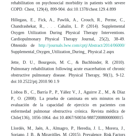
rehabilitation on psychosocial morbidity in patients with severe
COPD. Chest, 129(4), 899-904. doi:10.1378/chest.129.4.899
Hillegass, E., Fick, A., Pawlik, A., Crouch, R., Perme, C.,
Chandrashekar, R., . . . Cahalin, L. P. (2014). Supplemental
Oxygen Utilization During Physical Therapy Interventions.
Cardiopulmonary Physical Therapy Journal, 25(2), 38-49.
Obtenido de
http://journals.lww.com/cptj/Abstract/2014/06000/
Supplemental_Oxygen_Utilization_During_ Physical.2.aspx
Jette, D. U., Bourgeois, M. C., & Buchbinder, R. (2010).
Pulmonary rehabilitation following acute exacerbation of chronic
obstructive pulmonary disease. Physical Therapy, 90(1), 9-12.
doi:10.2522/ptj.2010.90.1.9
Lisboa B., C., Barría P., P., Yáñez V., J., Aguirre Z., M., & Díaz
P., O. (2008). La prueba de caminata en seis minutos en la
evaluación de la capacidad de ejercicio en pacientes con
enfermedad pulmonar obstructiva crónica. Revista médica de
Chile(136), 1056-1064. doi:10.4067/S0034-98872008000800015
Llordés, M., Jaén, A., Almagro, P., Heredia, J. L., Morera, J.,
Soriano, J. B., & Miravitlles, M. (2015). Prevalence, Risk Factors