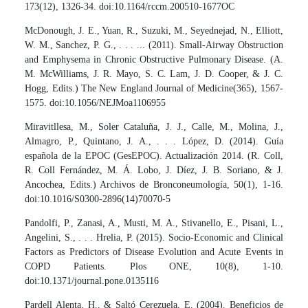
173(12), 1326-34. doi:10.1164/rccm.200510-1677OC
McDonough, J. E., Yuan, R., Suzuki, M., Seyednejad, N., Elliott,
W. M., Sanchez, P. G., . . . ... (2011). Small-Airway Obstruction
and Emphysema in Chronic Obstructive Pulmonary Disease. (A.
M. McWilliams, J. R. Mayo, S. C. Lam, J. D. Cooper, & J. C.
Hogg, Edits.) The New England Journal of Medicine(365), 1567-
1575. doi:10.1056/NEJMoa1106955
Miravitllesa, M., Soler Cataluña, J. J., Calle, M., Molina, J.,
Almagro, P., Quintano, J. A., . . . López, D. (2014). Guía
española de la EPOC (GesEPOC). Actualización 2014. (R. Coll,
R. Coll Fernández, M. Á. Lobo, J. Díez, J. B. Soriano, & J.
Ancochea, Edits.) Archivos de Bronconeumología, 50(1), 1-16.
doi:10.1016/S0300-2896(14)70070-5
Pandolfi, P., Zanasi, A., Musti, M. A., Stivanello, E., Pisani, L.,
Angelini, S., . . . Hrelia, P. (2015). Socio-Economic and Clinical
Factors as Predictors of Disease Evolution and Acute Events in
COPD Patients. Plos ONE, 10(8), 1-10.
doi:10.1371/journal.pone.0135116
Pardell Alenta, H., & Saltó Cerezuela, E. (2004). Beneficios de