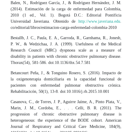
Balen, N., Rodríguez García, J., & Rodríguez Hernández, J. M.
(2014). Estimación de la carga de enfermedad para Colombia,
2010 (1 ed., Vol. 1). Bogotá D.C.: Editorial Pontificia
Universidad Javeriana. Obtenido de
http://www.javeriana.edu
.
co/editorial/libros/estimacion-carga-enfermedad-colombia-2010
Bestallb, J. C., Paula, E. A., Garroda, R., Garnhama, R., Jonesb,
P. W., & Wedzichaa, J. A. (1999). Usefulness of the Medical
Research Council (MRC) dyspnoea scale as a measure of
disability in patients with chronic obstructive pulmonary disease.
Thorax(54), 581-586. doi:10.1136/thx.54.7.581
Betancourt Peña, J., & Tonguino Rosero, S. (2016). Impacto de
la oxigenoterapia domiciliaria en la capacidad funcional de
pacientes con enfermedad pulmonar obstructiva crónica.
Rehabilitacicón, 50(1), 13-8. doi:10.1016/j.rh.2015.10.001
Casanova, C., de Torres, J. P., Aguirre Jaíme, A., Pinto Plata, V.,
Marin, J. M., Cordoba, E., . . . Celli, B. R. (2011). The
progression of chronic obstructive pulmonary disease is
heterogeneous: the experience of the BODE cohort. American
Journal of Respiratory and Critical Care Medicine, 184(9),