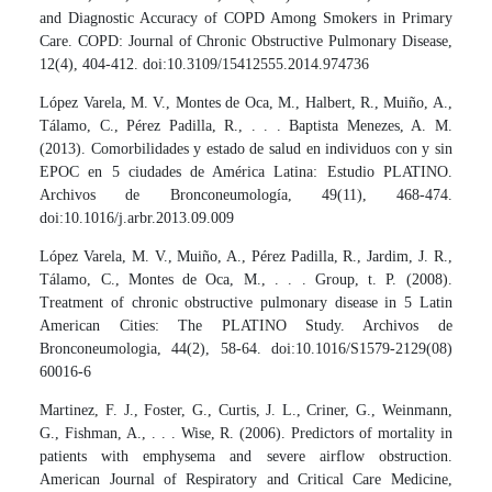
and Diagnostic Accuracy of COPD Among Smokers in Primary
Care. COPD: Journal of Chronic Obstructive Pulmonary Disease,
12(4), 404-412. doi:10.3109/15412555.2014.974736
López Varela, M. V., Montes de Oca, M., Halbert, R., Muiño, A.,
Tálamo, C., Pérez Padilla, R., . . . Baptista Menezes, A. M.
(2013). Comorbilidades y estado de salud en individuos con y sin
EPOC en 5 ciudades de América Latina: Estudio PLATINO.
Archivos de Bronconeumología, 49(11), 468-474.
doi:10.1016/j.arbr.2013.09.009
López Varela, M. V., Muiño, A., Pérez Padilla, R., Jardim, J. R.,
Tálamo, C., Montes de Oca, M., . . . Group, t. P. (2008).
Treatment of chronic obstructive pulmonary disease in 5 Latin
American Cities: The PLATINO Study. Archivos de
Bronconeumologia, 44(2), 58-64. doi:10.1016/S1579-2129(08)
60016-6
Martinez, F. J., Foster, G., Curtis, J. L., Criner, G., Weinmann,
G., Fishman, A., . . . Wise, R. (2006). Predictors of mortality in
patients with emphysema and severe airflow obstruction.
American Journal of Respiratory and Critical Care Medicine,