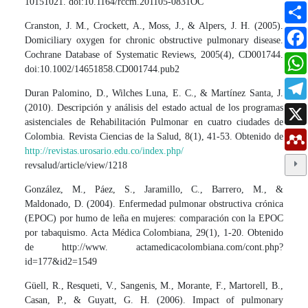
10151021. doi:10.1164/rccm.201105-0831OC
Cranston, J. M., Crockett, A., Moss, J., & Alpers, J. H. (2005).
Domiciliary oxygen for chronic obstructive pulmonary disease.
Cochrane Database of Systematic Reviews, 2005(4), CD001744.
doi:10.1002/14651858.CD001744.pub2
Duran Palomino, D., Wilches Luna, E. C., & Martínez Santa, J.
(2010). Descripción y análisis del estado actual de los programas
asistenciales de Rehabilitación Pulmonar en cuatro ciudades de
Colombia. Revista Ciencias de la Salud, 8(1), 41-53. Obtenido de
http://revistas.urosario.edu.co/index.php/
revsalud/article/view/1218
González, M., Páez, S., Jaramillo, C., Barrero, M., &
Maldonado, D. (2004). Enfermedad pulmonar obstructiva crónica
(EPOC) por humo de leña en mujeres: comparación con la EPOC
por tabaquismo. Acta Médica Colombiana, 29(1), 1-20. Obtenido
de http://www. actamedicacolombiana.com/cont.php?
id=177&id2=1549
Güell, R., Resqueti, V., Sangenis, M., Morante, F., Martorell, B.,
Casan, P., & Guyatt, G. H. (2006). Impact of pulmonary