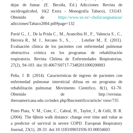
dejar de fumar. (E. Becoña, Ed.) Adicciones: Revista de
socidrogalcohol, 16(2 Extra - Monografía Tabaco), 131143.
Obtenido de
https://www.uv.es/~choliz/asignaturas/
adicciones/Tabaco2004.pdf#page=132
Pavié G., J., De la Prida C., M., Arancibia H., F., Valencia S., C.,
Herrera R., M. J., Jorcano S., S., . . . Letelier M., E. (2011).
Evaluación clínica de los pacientes con enfermedad pulmonar
obstructiva crónica en los programas de rehabilitación
respiratoria. Revista Chilena de Enfermedades Respiratorias,
27(2), 94-103. doi:10.4067/S0717-73482011000200003
Peña, J. B. (2014). Características de ingreso de pacientes con
enfermedad pulmonar intersticial difusa en un programa de
rehabilitacón pulmonar. Movimento Cientifico, 8(1), 61-70.
Obtenido de http://revistas.
iberoamericana.edu.co/index.php/Rmcientifico/article/ view/735
Pinto Plata, V. M., Cote, C., Cabral, H., Taylor, J., & Celli, B. R.
(2004). The 6βmin walk distance: change over time and value as
a predictor of survival in severe COPD. European Respiratory
Journal, 23(1), 28-33. doi:10.1183/09031936.03.00034603