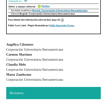
GS
Indexado en
Perfiles
Editor y equipo editorial
Sociedad académica
Bogotá: Corporación Universitaria Iberoamericana
Editorial
Bogotá: Corporación Universitaria Iberoamericana
Para obtener más información sobre un dato, haga clic
Public Facts Label
- Plugin Mantenido por
Public Knowledge Project
Angélica Cifuentes
Corporación Universitaria Iberoamericana
Contenido principal del artículo
Carmen Martínez
Corporación Universitaria Iberoamericana
Claudia Melo
Corporación Universitaria Iberoamericana
María Zambrano
Corporación Universitaria Iberoamericana
Resumen