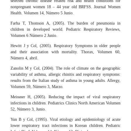
selected chronic disease related risk and health conditions for
nonpregnant women 18 – 44 year old BRFSS. Journal Women
Health. Volumen 14, Número 5 Junio.
Farha T, Thomson A, (2005). The burden of pneumonia in
children in developed world. Pediatric Respiratory Reviews,
Volumen 6 Número 2 Junio.
Hewitt J y Col, (2005). Respiratory Symptoms in older people
and their association with mortality. Thorax, Volumen 60,
Número 4, abril.
Zanolin M y Col, (2004). The role of climate on the geographic
variability of asthma, allergic rhinitis and respiratory symptoms:
results from the Italian study of asthma in young adults. Allergy,
Volumen 59, Número 3, Marzo.
Meissner H, (2005). Reducing the impact of viral respiratory
infections in children. Pediatrics Clinics North American Volumen
52, Número 3, Junio.
Yun B y Col, (1995). Viral etiology and epidemiology of acute
lower respiratory tract infections in Korean children. Pediatric