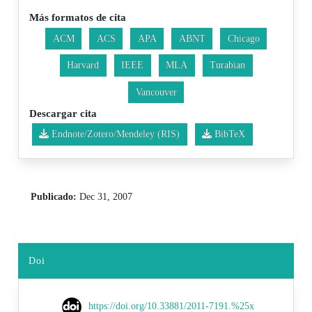
Más formatos de cita
ACM
ACS
APA
ABNT
Chicago
Harvard
IEEE
MLA
Turabian
Vancouver
Descargar cita
Endnote/Zotero/Mendeley (RIS)
BibTeX
Publicado:
Dec 31, 2007
Doi
https://doi.org/10.33881/2011-7191.%25x