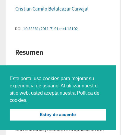
Cristian Camilo Belalcazar Carvajal
DOI:
10.33881/2011-7191.mct.18102
Resumen
La organización mundial de la salud OMS y la 
organización panamericana de la salud OPS, 
Este portal usa cookies para mejorar su
experiencia de usuario. Al utilizar nuestro
indican que, a nivel mundial, los jóvenes no 
sitio web, usted acepta nuestra Política de
siguen las recomendaciones en cuanto a 
cookies.
práctica de Actividad Física, por esta razón 
se llevó a cabo la caracterización de los 
Estoy de acuerdo
niveles de actividad física de estudiantes 
universitarios, mediante la aplicación del 