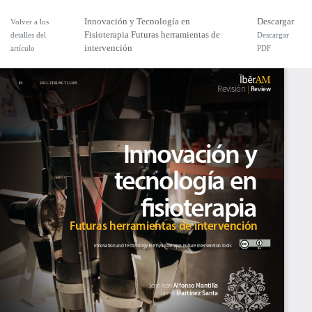
Innovación y Tecnología en
Descargar
Volver a los
Fisioterapia Futuras herramientas de
detalles del
Descargar
intervención
artículo
PDF