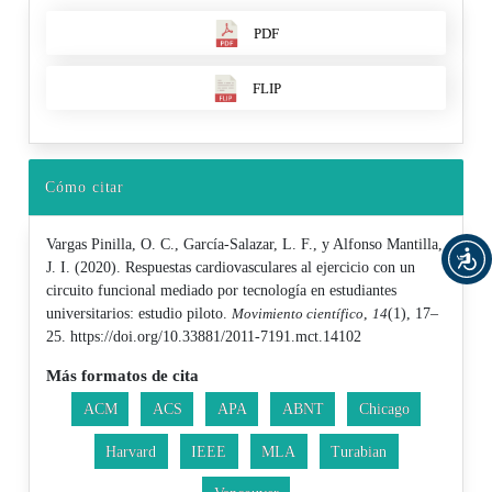
PDF
FLIP
Cómo citar
Vargas Pinilla, O. C., García-Salazar, L. F., y Alfonso Mantilla,
J. I. (2020). Respuestas cardiovasculares al ejercicio con un
circuito funcional mediado por tecnología en estudiantes
universitarios: estudio piloto.
Movimiento científico
,
14
(1), 17–
25. https://doi.org/10.33881/2011-7191.mct.14102
Más formatos de cita
ACM
ACS
APA
ABNT
Chicago
Harvard
IEEE
MLA
Turabian