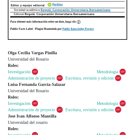
Perfiles
Editor y equipo editorial
Sociedad académica
Bogotá: Corporación Universitaria Iberoamericana
Editorial
Bogotá: Corporación Universitaria Iberoamericana
Para obtener más información sobre un dato, haga clic
Public Facts Label
- Plugin Mantenido por
Public Knowledge Project
Olga Cecilia Vargas Pinilla
Universidad del Rosario
Contenido principal del artículo
Roles:
Investigación
Metodología
Administración de proyecto
Escritura, revisión y edición
Luisa Fernanda García-Salazar
Universidad del Rosario
Roles:
Investigación
Metodología
Administración de proyecto
Escritura, revisión y edición
Jose Ivan Alfonso Mantilla
Universidad del rosario
Roles: