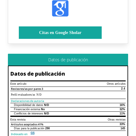
Citas en Google Sholar
Datos de publicación
Datos de publicación
Este artículo
Otros artículos
Revisores/as por pares
3
2.4
Perfil evaluadores/as N/D
Declaraciones de autoría
Disponibilidad de datos
N/D
16%
Declaraciones de autoría
Este artículo
Otros artículos
Financiación externa
No
32%
Conflictos de intereses
N/D
11%
Esta revista
Otras revistas
Artículos aceptados
41%
33%
Días para la publicación
290
145
GS
Indexado en