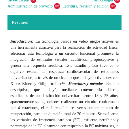
Investigación
Metodología
Administración de proyecto
Escritura, revisión y edición
Resumen
Introducción
:
La tecnología basada en video juegos activos es
una herramienta atractiva para la realización de actividad física,
adicionar esta tecnología a un circuito funcional promueve la
integración de estímulos visuales, audlitivos, propioceptivos y
genera una respuesta aeróbica. Este estudio piloto tuvo como
objetivo evaluar la respuesta cardiovascular de estudiantes
universitarios, a través de un circuito que incluye actividades con
X-box Kinect y Fitlight trainer™.
Materiales y métodos
:
Estudio
descriptivo, que incluyó, mediante convocatoria abierta,
estudiantes de una institución universitaria entre 18 y 25 años,
aparentemente sanos, quienes realizaron un circuito conformado
por 4 estaciones, el cual repetían tres veces con un minuto de
recuperación, para una duración total de 20 minutos. Se evaluaron
las variables de frecuencia cardiaca (FC), esfuerzo percibido y
porcentaje de la FC alcanzada con respecto a la FC máxima según